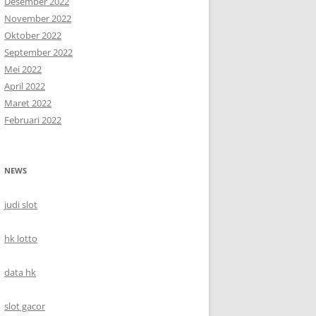
Desember 2022
November 2022
Oktober 2022
September 2022
Mei 2022
April 2022
Maret 2022
Februari 2022
NEWS
judi slot
hk lotto
data hk
slot gacor