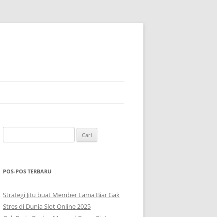
Cari
untuk:
POS-POS TERBARU
Strategi Jitu buat Member Lama Biar Gak
Stres di Dunia Slot Online 2025