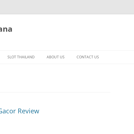
ana
SLOT THAILAND
ABOUT US
CONTACT US
Gacor Review