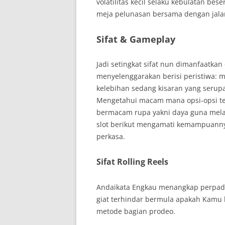
volatilitas kecil selaku kebulatan bes
meja pelunasan bersama dengan jalan 
Sifat & Gameplay
Jadi setingkat sifat nun dimanfaatka
menyelenggarakan berisi peristiwa:
kelebihan sedang kisaran yang serupa
Mengetahui macam mana opsi-opsi te
bermacam rupa yakni daya guna melak
slot berikut mengamati kemampuanny
perkasa.
Sifat Rolling Reels
Andaikata Engkau menangkap perpaduan
giat terhindar bermula apakah Kamu b
metode bagian prodeo.