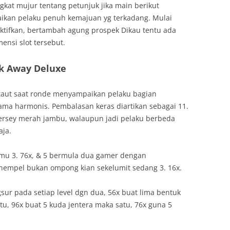
kat mujur tentang petunjuk jika main berikut
kan pelaku penuh kemajuan yg terkadang. Mulai
ktifkan, bertambah agung prospek Dikau tentu ada
nsi slot tersebut.
k Away Deluxe
taut saat ronde menyampaikan pelaku bagian
ma harmonis. Pembalasan keras diartikan sebagai 11.
jersey merah jambu, walaupun jadi pelaku berbeda
aja.
u 3. 76x, & 5 bermula dua gamer dengan
nempel bukan ompong kian sekelumit sedang 3. 16x.
sur pada setiap level dgn dua, 56x buat lima bentuk
tu, 96x buat 5 kuda jentera maka satu, 76x guna 5