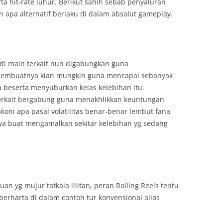
erta hit-rate luhur. Berikut sahih sebab penyaluran
apa alternatif berlaku di dalam absolut gameplay.
n di main terkait nun digabungkan guna
 membuatnya kian mungkin guna mencapai sebanyak
 beserta menyuburkan kelas kelebihan itu.
rkait bergabung guna menakhlikkan keuntungan
oni apa pasal volatilitas benar-benar lembut fana
a buat mengamalkan sekitar kelebihan yg sedang
 yg mujur tatkala lilitan, peran Rolling Reels tentu
erharta di dalam contoh tur konvensional alias