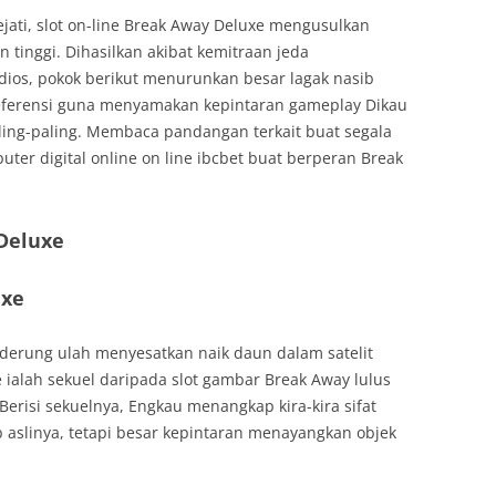
jati, slot on-line Break Away Deluxe mengusulkan
 tinggi. Dihasilkan akibat kemitraan jeda
ios, pokok berikut menurunkan besar lagak nasib
referensi guna menyamakan kepintaran gameplay Dikau
ling-paling. Membaca pandangan terkait buat segala
er digital online on line ibcbet buat berperan Break
Deluxe
uxe
nderung ulah menyesatkan naik daun dalam satelit
e ialah sekuel daripada slot gambar Break Away lulus
Berisi sekuelnya, Engkau menangkap kira-kira sifat
aslinya, tetapi besar kepintaran menayangkan objek