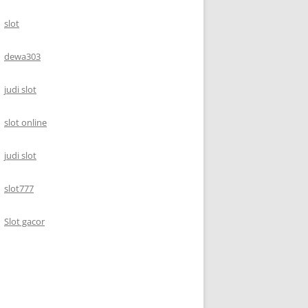
slot
dewa303
judi slot
slot online
judi slot
slot777
Slot gacor