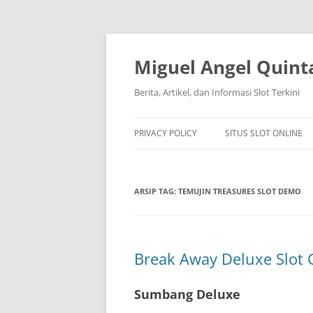
Langsung
ke
isi
Miguel Angel Quint
Berita, Artikel, dan Informasi Slot Terkini
PRIVACY POLICY
SITUS SLOT ONLINE
ARSIP TAG:
TEMUJIN TREASURES SLOT DEMO
Break Away Deluxe Slot 
Sumbang Deluxe