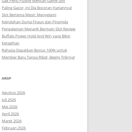
Gak Perlu Pusing Mencari Game Slot
Paling Gacor, Ini Dia Bocoran Hariannya!
Slot Bertema Mesir: Menyelami
Keindahan Dunia Firaun dan Piramida
Pengalaman Menarik Bermain Slot Review
Buffalo Power Hold And Win yang Bikin
Ketagihan
Rahasia Dapatkan Bonus 100% untuk
Member Baru Tanpa Ribet, Begini Triknya!
ARSIP
Agustus 2026
Juli 2026
Mei 2026
April 2026
Maret 2026
Februari 2026