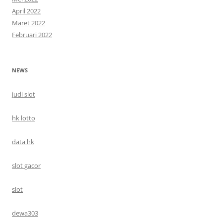
April 2022
Maret 2022
Februari 2022
NEWS
judi slot
hk lotto
data hk
slot gacor
slot
dewa303