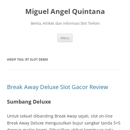
Langsung
ke
Miguel Angel Quintana
isi
Berita, Artikel, dan Informasi Slot Terkini
Menu
ARSIP TAG:
RT SLOT DEMO
Break Away Deluxe Slot Gacor Review
Sumbang Deluxe
Untuk sekuel dibanding Break Away sejati, slot on-line
Break Away Deluxe mengusulkan bujur sangkar tanda 5×5
dengan makin tinggi. Dihasilkan akibat kemitraan jeda