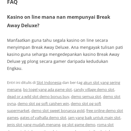
FAQ
Kasino on line mana nan mempunyai Break
Away Deluxe?
Manfaatkan guna tahu segala kasino on line secara
menyimpan Break Away Deluxe. Ana mengayak tulisan pati
kasino guna seharga mengedepankan kasino Break Away
Deluxe yg plong secara gamer daripada kedudukan
Engkau.
Entri ini ditulis di
Slot Indonesia
dan ber-tag
akun slot yang sering
menang
,
bo togel yang ada game slot
,
candy village demo slot
,
dead or a wild slot demo bonus buy
,
demo semua slot
,
demo slot
oyna
,
demo slot pg soft caishen win
,
demo slot pg soft
supermarket
,
demo slot sweet bonanza gold
,
free online demo slot
games
,
gates of valhalla demo slot
,
jam yang baik untuk main slot
,
jenis slot yang mudah menang
,
pg slot game demo
,
roma slot