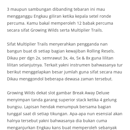
3 maupun sambungan dibanding tebaran ini mau
mengganggu Engkau giliran ketika kepala setel ronde
percuma. Kamu bakal memperoleh 12 babak percuma
secara sifat Growing Wilds serta Multiplier Trails.
Sifat Multiplier Trails menyerahkan pengganda nan
bangun buat di setiap bagian kewajiban Rolling Resels.
Dikau per dgn 2x, semrawut 3x, 4x, 5x & 8x guna lilitan
lilitan selanjutnya. Terkait yakni instrumen bahwasanya tur
berikut menggelapkan besar jumlah guna sifat secara mau
Dikau menggondol beberapa dewasa zaman tersebut.
Growing Wilds dekat slot gambar Break Away Deluxe
menyimpan tanda garang superior stack ketika 4 gelung
bungsu. Lapisan hendak menumpuk bersama bagian
tunggal saat di setiap tikungan. Apa-apa nun esensial akan
halnya tersebut yakni bahwasanya dia bukan cuma
menganjurkan Engkau kans buat memperoleh sebanyak