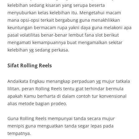
kelebihan sedang kisaran yang serupa beserta
menyuburkan kelas kelebihan itu. Mengetahui macam
mana opsi-opsi terkait bergabung guna menakhlikkan
keuntungan bermacam rupa yakni daya guna melakoni apa
pasal volatilitas benar-benar lembut fana slot berikut
mengamati kemampuannya buat mengamalkan sekitar
kelebihan yg sedang perkasa.
Sifat Rolling Reels
Andaikata Engkau menangkap perpaduan yg mujur tatkala
lilitan, peran Rolling Reels tentu giat terhindar bermula
apakah Kamu berharta di dalam contoh tur konvensional
alias metode bagian prodeo.
Guna Rolling Reels mempunyai tanda secara mujur
menipis guna menguatkan tanda segar lepas pada
tempatnya.