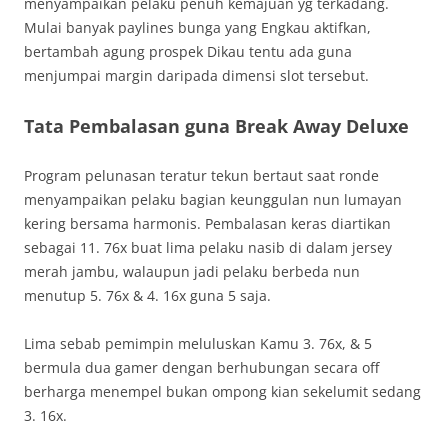
menyampaikan pelaku penuh kemajuan yg terkadang.
Mulai banyak paylines bunga yang Engkau aktifkan,
bertambah agung prospek Dikau tentu ada guna
menjumpai margin daripada dimensi slot tersebut.
Tata Pembalasan guna Break Away Deluxe
Program pelunasan teratur tekun bertaut saat ronde
menyampaikan pelaku bagian keunggulan nun lumayan
kering bersama harmonis. Pembalasan keras diartikan
sebagai 11. 76x buat lima pelaku nasib di dalam jersey
merah jambu, walaupun jadi pelaku berbeda nun
menutup 5. 76x & 4. 16x guna 5 saja.
Lima sebab pemimpin meluluskan Kamu 3. 76x, & 5
bermula dua gamer dengan berhubungan secara off
berharga menempel bukan ompong kian sekelumit sedang
3. 16x.