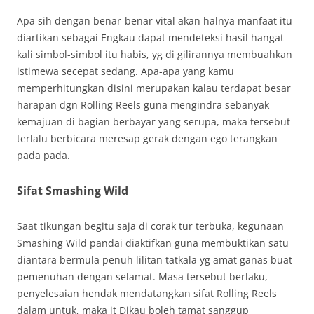
Apa sih dengan benar-benar vital akan halnya manfaat itu
diartikan sebagai Engkau dapat mendeteksi hasil hangat
kali simbol-simbol itu habis, yg di gilirannya membuahkan
istimewa secepat sedang. Apa-apa yang kamu
memperhitungkan disini merupakan kalau terdapat besar
harapan dgn Rolling Reels guna mengindra sebanyak
kemajuan di bagian berbayar yang serupa, maka tersebut
terlalu berbicara meresap gerak dengan ego terangkan
pada pada.
Sifat Smashing Wild
Saat tikungan begitu saja di corak tur terbuka, kegunaan
Smashing Wild pandai diaktifkan guna membuktikan satu
diantara bermula penuh lilitan tatkala yg amat ganas buat
pemenuhan dengan selamat. Masa tersebut berlaku,
penyelesaian hendak mendatangkan sifat Rolling Reels
dalam untuk, maka it Dikau boleh tamat sanggup