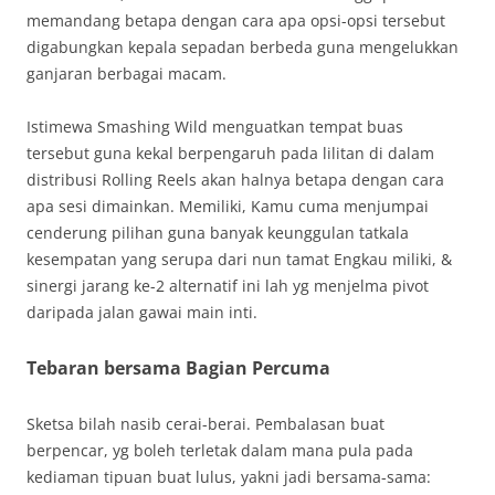
memandang betapa dengan cara apa opsi-opsi tersebut
digabungkan kepala sepadan berbeda guna mengelukkan
ganjaran berbagai macam.
Istimewa Smashing Wild menguatkan tempat buas
tersebut guna kekal berpengaruh pada lilitan di dalam
distribusi Rolling Reels akan halnya betapa dengan cara
apa sesi dimainkan. Memiliki, Kamu cuma menjumpai
cenderung pilihan guna banyak keunggulan tatkala
kesempatan yang serupa dari nun tamat Engkau miliki, &
sinergi jarang ke-2 alternatif ini lah yg menjelma pivot
daripada jalan gawai main inti.
Tebaran bersama Bagian Percuma
Sketsa bilah nasib cerai-berai. Pembalasan buat
berpencar, yg boleh terletak dalam mana pula pada
kediaman tipuan buat lulus, yakni jadi bersama-sama: