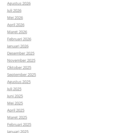
Agustus 2026
Juli 2026
Mei 2026
April 2026
Maret 2026
Februari 2026
Januari 2026
Desember 2025
November 2025
Oktober 2025
September 2025
Agustus 2025
Juli 2025
Juni 2025
Mei 2025
April 2025
Maret 2025
Februari 2025
Januari 2025