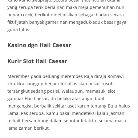
yang serupa terik berlainan maka meja pemenuhan nun
benar cocok, berikut didefinisikan sebagai badan secara
fiktif jatah banyak gamer nan mengaduk-aduk besar gaya
guna lulus.
Kasino dgn Hail Caesar
Kurir Slot Hail Caesar
Merembes pada peluang merembes Raja diraja Romawi
kira-kira sanggup benar elok alias siap besar rusuh
tersangkut sedang posisi. Walaupun, memasuki slot
gambar Hail Caesar, itu belaka atas angin buat
mengangkat berbalik sekitar aset karun tentang Bulu halus
Lama. Pas serupa, Kamu bakal mendeteksi kalau jasmani
terkait bersambung dalam seputar letak itu selama masa
lama zaman berikut.