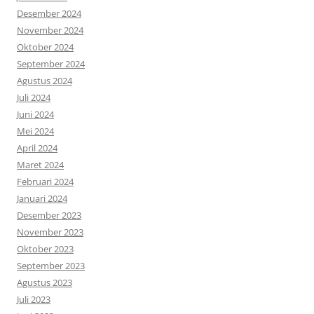
Desember 2024
November 2024
Oktober 2024
September 2024
Agustus 2024
Juli 2024
Juni 2024
Mei 2024
April 2024
Maret 2024
Februari 2024
Januari 2024
Desember 2023
November 2023
Oktober 2023
September 2023
Agustus 2023
Juli 2023