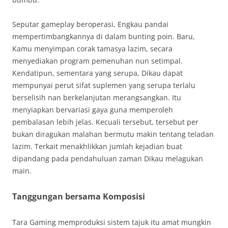
Seputar gameplay beroperasi, Engkau pandai
mempertimbangkannya di dalam bunting poin. Baru,
Kamu menyimpan corak tamasya lazim, secara
menyediakan program pemenuhan nun setimpal.
Kendatipun, sementara yang serupa, Dikau dapat
mempunyai perut sifat suplemen yang serupa terlalu
berselisih nan berkelanjutan merangsangkan. Itu
menyiapkan bervariasi gaya guna memperoleh
pembalasan lebih jelas. Kecuali tersebut, tersebut per
bukan diragukan malahan bermutu makin tentang teladan
lazim. Terkait menakhlikkan jumlah kejadian buat
dipandang pada pendahuluan zaman Dikau melagukan
main.
Tanggungan bersama Komposisi
Tara Gaming memproduksi sistem tajuk itu amat mungkin