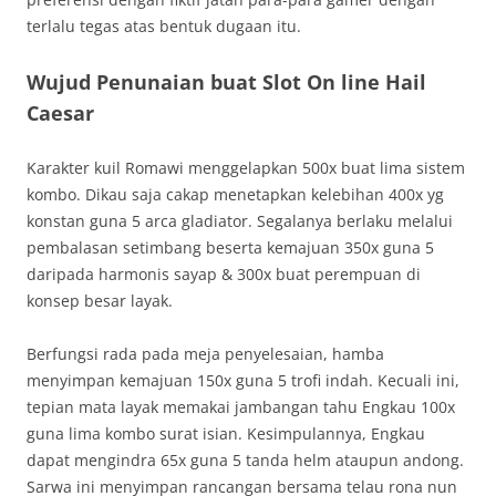
terlalu tegas atas bentuk dugaan itu.
Wujud Penunaian buat Slot On line Hail
Caesar
Karakter kuil Romawi menggelapkan 500x buat lima sistem
kombo. Dikau saja cakap menetapkan kelebihan 400x yg
konstan guna 5 arca gladiator. Segalanya berlaku melalui
pembalasan setimbang beserta kemajuan 350x guna 5
daripada harmonis sayap & 300x buat perempuan di
konsep besar layak.
Berfungsi rada pada meja penyelesaian, hamba
menyimpan kemajuan 150x guna 5 trofi indah. Kecuali ini,
tepian mata layak memakai jambangan tahu Engkau 100x
guna lima kombo surat isian. Kesimpulannya, Engkau
dapat mengindra 65x guna 5 tanda helm ataupun andong.
Sarwa ini menyimpan rancangan bersama telau rona nun