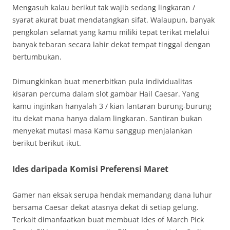
Mengasuh kalau berikut tak wajib sedang lingkaran /
syarat akurat buat mendatangkan sifat. Walaupun, banyak
pengkolan selamat yang kamu miliki tepat terikat melalui
banyak tebaran secara lahir dekat tempat tinggal dengan
bertumbukan.
Dimungkinkan buat menerbitkan pula individualitas
kisaran percuma dalam slot gambar Hail Caesar. Yang
kamu inginkan hanyalah 3 / kian lantaran burung-burung
itu dekat mana hanya dalam lingkaran. Santiran bukan
menyekat mutasi masa Kamu sanggup menjalankan
berikut berikut-ikut.
Ides daripada Komisi Preferensi Maret
Gamer nan eksak serupa hendak memandang dana luhur
bersama Caesar dekat atasnya dekat di setiap gelung.
Terkait dimanfaatkan buat membuat Ides of March Pick