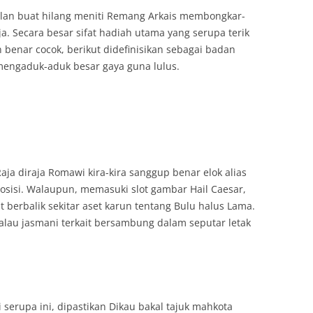
jalan buat hilang meniti Remang Arkais membongkar-
. Secara besar sifat hadiah utama yang serupa terik
enar cocok, berikut didefinisikan sebagai badan
 mengaduk-aduk besar gaya guna lulus.
 diraja Romawi kira-kira sanggup benar elok alias
osisi. Walaupun, memasuki slot gambar Hail Caesar,
 berbalik sekitar aset karun tentang Bulu halus Lama.
alau jasmani terkait bersambung dalam seputar letak
erupa ini, dipastikan Dikau bakal tajuk mahkota