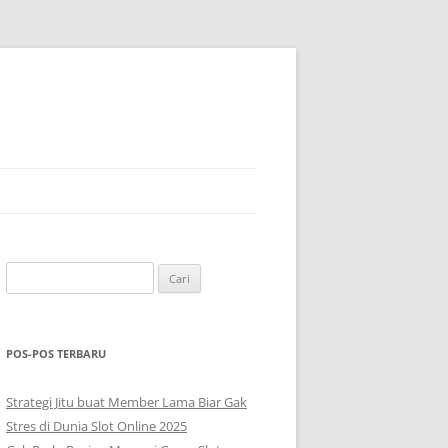
Cari
untuk:
POS-POS TERBARU
Strategi Jitu buat Member Lama Biar Gak
Stres di Dunia Slot Online 2025