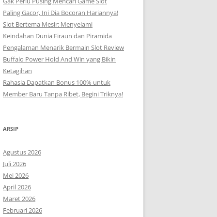
Gak Perlu Pusing Mencari Game Slot
Paling Gacor, Ini Dia Bocoran Hariannya!
Slot Bertema Mesir: Menyelami
Keindahan Dunia Firaun dan Piramida
Pengalaman Menarik Bermain Slot Review
Buffalo Power Hold And Win yang Bikin
Ketagihan
Rahasia Dapatkan Bonus 100% untuk
Member Baru Tanpa Ribet, Begini Triknya!
ARSIP
Agustus 2026
Juli 2026
Mei 2026
April 2026
Maret 2026
Februari 2026