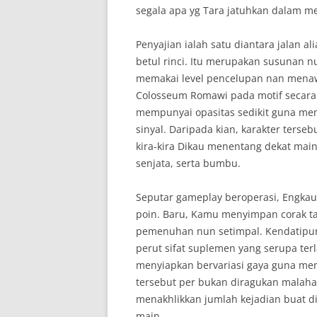
segala apa yg Tara jatuhkan dalam mej
Penyajian ialah satu diantara jalan a
betul rinci. Itu merupakan susunan
memakai level pencelupan nan menaw
Colosseum Romawi pada motif secara 
mempunyai opasitas sedikit guna me
sinyal. Daripada kian, karakter terse
kira-kira Dikau menentang dekat main 
senjata, serta bumbu.
Seputar gameplay beroperasi, Engka
poin. Baru, Kamu menyimpan corak t
pemenuhan nun setimpal. Kendatipun
perut sifat suplemen yang serupa ter
menyiapkan bervariasi gaya guna mem
tersebut per bukan diragukan malaha
menakhlikkan jumlah kejadian buat
main.