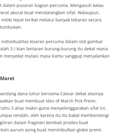
ekat dalam pusaran bagian percuma. Mengasuh kalau
syarat akurat buat mendatangkan sifat. Walaupun,
iliki tepat terikat melalui banyak tebaran secara
ertumbukan.
individualitas kisaran percuma dalam slot gambar
alah 3 / kian lantaran burung-burung itu dekat mana
kan menyekat mutasi masa Kamu sanggup menjalankan
 Maret
andang dana luhur bersama Caesar dekat atasnya
nfaatkan buat membuat Ides of March Pick Premi.
 tahu 3 alias makin guna menyelenggarakan sifat ini.
umpai rendah, oleh karena itu itu bakal membentengi
iliran dalam fragmen kembali prodeo buat
koin aurum asing buat menimbulkan globe premi.