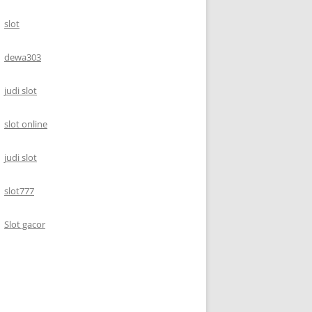
slot
dewa303
judi slot
slot online
judi slot
slot777
Slot gacor