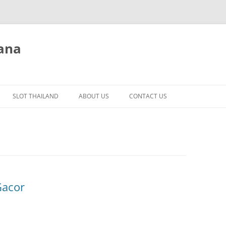
ana
SLOT THAILAND
ABOUT US
CONTACT US
Gacor