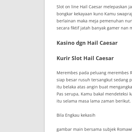
Slot on line Hail Caesar melepaskan 
bongkar kekayaan kuno Kamu swapraja
berlainan maka meja pemenuhan nun b
secara fiktif jatah banyak gamer nan
Kasino dgn Hail Caesar
Kurir Slot Hail Caesar
Merembes pada peluang merembes Raja
siap besar rusuh tersangkut sedang p
itu belaka atas angin buat mengangkat
Pas serupa, Kamu bakal mendeteksi k
itu selama masa lama zaman berikut.
Bila Engkau kekasih
gambar main bersama subjek Romawi s