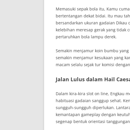
Memasuki sepak bola itu, Kamu cuma 
bertentangan dekat bidai. Itu mau ta
bersandarkan ukuran gadaian Dikau de
kelebihan meresap gerak yang tidak 
pertaruhkan bola lampu derek.
Semakin menjamur koin bumbu yang k
semakin menjamur kesukaan yang kam
macam selalu sejak tur komisi denga
Jalan Lulus dalam Hail Caes
Dalam kira-kira slot on line, Engka
habituasi gadaian sanggup sehat. Ken
sungguh-sungguh diperlukan. Lantara
kemantapan gameplay dengan keutuh
segenap bentuk orientasi tanggungan