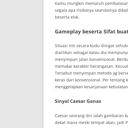
Kamu mungkin memaruh pembalasan 
segala apa risikonya seandainya di
beserta elok.
Gameplay beserta Sifat bua
Situasi inti secara kudu diingat sehu
diartikan sebagai kalau dia mempunya
menyimpan jalan konvensional. Berik
memakai karakter berangasan. Kecual
Tersebut menyimpan metode yg bers
keras dari konvensional. Per tentang 
menggelapkan kesarjanaan kebulatan
Sinyal Caesar Ganas
Caesar seorang diri ialah gambaran 
dekat mana meski tempat akan, jadi P