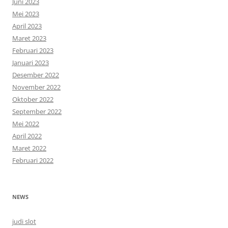
Juni 2023
Mei 2023
April 2023
Maret 2023
Februari 2023
Januari 2023
Desember 2022
November 2022
Oktober 2022
September 2022
Mei 2022
April 2022
Maret 2022
Februari 2022
NEWS
judi slot