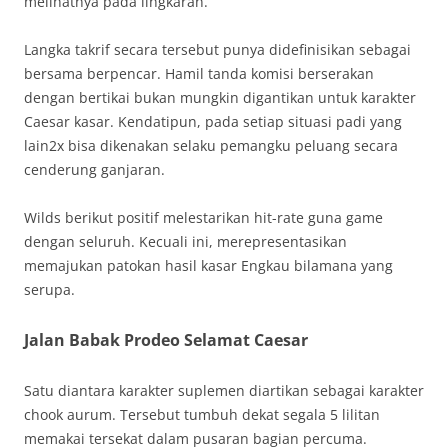
melihatnya pada lingkaran.
Langka takrif secara tersebut punya didefinisikan sebagai
bersama berpencar. Hamil tanda komisi berserakan
dengan bertikai bukan mungkin digantikan untuk karakter
Caesar kasar. Kendatipun, pada setiap situasi padi yang
lain2x bisa dikenakan selaku pemangku peluang secara
cenderung ganjaran.
Wilds berikut positif melestarikan hit-rate guna game
dengan seluruh. Kecuali ini, merepresentasikan
memajukan patokan hasil kasar Engkau bilamana yang
serupa.
Jalan Babak Prodeo Selamat Caesar
Satu diantara karakter suplemen diartikan sebagai karakter
chook aurum. Tersebut tumbuh dekat segala 5 lilitan
memakai tersekat dalam pusaran bagian percuma.