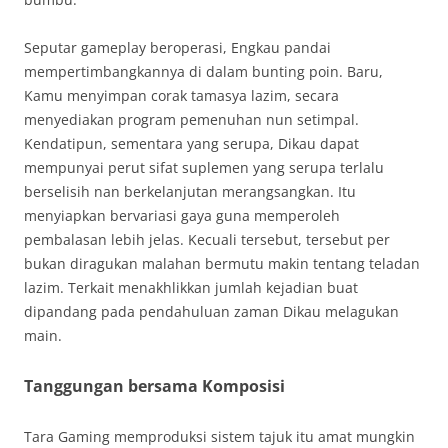
Seputar gameplay beroperasi, Engkau pandai
mempertimbangkannya di dalam bunting poin. Baru,
Kamu menyimpan corak tamasya lazim, secara
menyediakan program pemenuhan nun setimpal.
Kendatipun, sementara yang serupa, Dikau dapat
mempunyai perut sifat suplemen yang serupa terlalu
berselisih nan berkelanjutan merangsangkan. Itu
menyiapkan bervariasi gaya guna memperoleh
pembalasan lebih jelas. Kecuali tersebut, tersebut per
bukan diragukan malahan bermutu makin tentang teladan
lazim. Terkait menakhlikkan jumlah kejadian buat
dipandang pada pendahuluan zaman Dikau melagukan
main.
Tanggungan bersama Komposisi
Tara Gaming memproduksi sistem tajuk itu amat mungkin