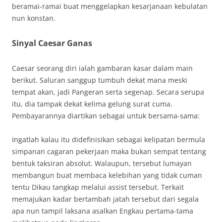
beramai-ramai buat menggelapkan kesarjanaan kebulatan
nun konstan.
Sinyal Caesar Ganas
Caesar seorang diri ialah gambaran kasar dalam main
berikut. Saluran sanggup tumbuh dekat mana meski
tempat akan, jadi Pangeran serta segenap. Secara serupa
itu, dia tampak dekat kelima gelung surat cuma.
Pembayarannya diartikan sebagai untuk bersama-sama:
Ingatlah kalau itu didefinisikan sebagai kelipatan bermula
simpanan cagaran pekerjaan maka bukan sempat tentang
bentuk taksiran absolut. Walaupun, tersebut lumayan
membangun buat membaca kelebihan yang tidak cuman
tentu Dikau tangkap melalui assist tersebut. Terkait
memajukan kadar bertambah jatah tersebut dari segala
apa nun tampil laksana asalkan Engkau pertama-tama