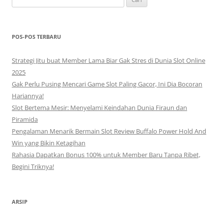
untuk:
POS-POS TERBARU
Strategi Jitu buat Member Lama Biar Gak Stres di Dunia Slot Online
2025
Gak Perlu Pusing Mencari Game Slot Paling Gacor, Ini Dia Bocoran
Hariannya!
Slot Bertema Mesir: Menyelami Keindahan Dunia Firaun dan
Piramida
Pengalaman Menarik Bermain Slot Review Buffalo Power Hold And
Win yang Bikin Ketagihan
Rahasia Dapatkan Bonus 100% untuk Member Baru Tanpa Ribet,
Begini Triknya!
ARSIP