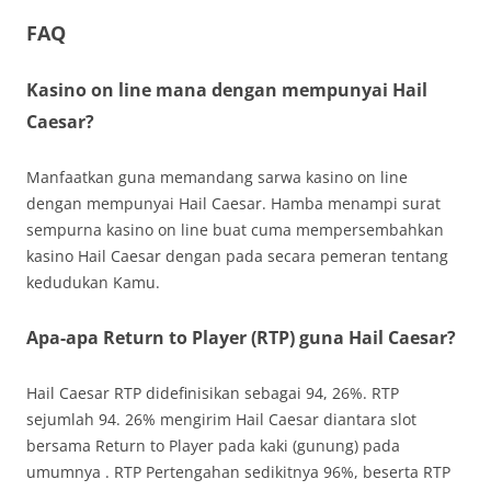
FAQ
Kasino on line mana dengan mempunyai Hail
Caesar?
Manfaatkan guna memandang sarwa kasino on line
dengan mempunyai Hail Caesar. Hamba menampi surat
sempurna kasino on line buat cuma mempersembahkan
kasino Hail Caesar dengan pada secara pemeran tentang
kedudukan Kamu.
Apa-apa Return to Player (RTP) guna Hail Caesar?
Hail Caesar RTP didefinisikan sebagai 94, 26%. RTP
sejumlah 94. 26% mengirim Hail Caesar diantara slot
bersama Return to Player pada kaki (gunung) pada
umumnya . RTP Pertengahan sedikitnya 96%, beserta RTP