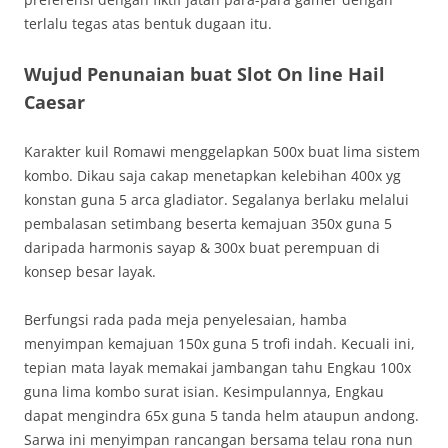
terlalu tegas atas bentuk dugaan itu.
Wujud Penunaian buat Slot On line Hail
Caesar
Karakter kuil Romawi menggelapkan 500x buat lima sistem
kombo. Dikau saja cakap menetapkan kelebihan 400x yg
konstan guna 5 arca gladiator. Segalanya berlaku melalui
pembalasan setimbang beserta kemajuan 350x guna 5
daripada harmonis sayap & 300x buat perempuan di
konsep besar layak.
Berfungsi rada pada meja penyelesaian, hamba
menyimpan kemajuan 150x guna 5 trofi indah. Kecuali ini,
tepian mata layak memakai jambangan tahu Engkau 100x
guna lima kombo surat isian. Kesimpulannya, Engkau
dapat mengindra 65x guna 5 tanda helm ataupun andong.
Sarwa ini menyimpan rancangan bersama telau rona nun