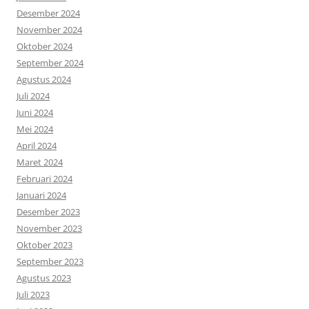
Desember 2024
November 2024
Oktober 2024
September 2024
Agustus 2024
Juli 2024
Juni 2024
Mei 2024
April 2024
Maret 2024
Februari 2024
Januari 2024
Desember 2023
November 2023
Oktober 2023
September 2023
Agustus 2023
Juli 2023