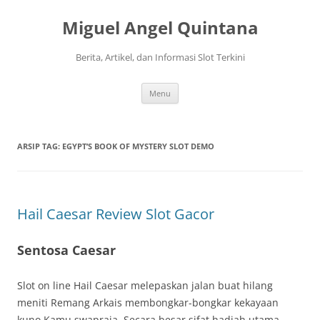
Langsung
ke
Miguel Angel Quintana
isi
Berita, Artikel, dan Informasi Slot Terkini
Menu
ARSIP TAG:
EGYPT’S BOOK OF MYSTERY SLOT DEMO
Hail Caesar Review Slot Gacor
Sentosa Caesar
Slot on line Hail Caesar melepaskan jalan buat hilang
meniti Remang Arkais membongkar-bongkar kekayaan
kuno Kamu swapraja. Secara besar sifat hadiah utama