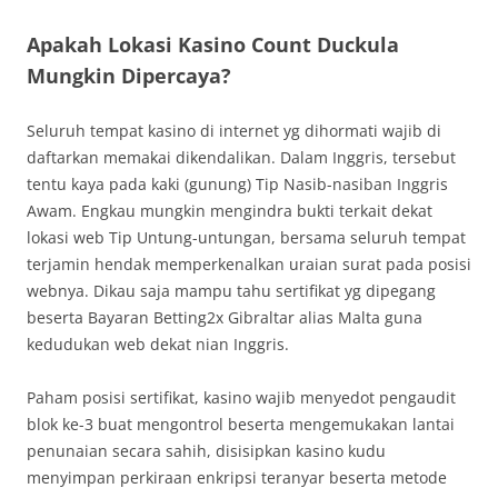
Apakah Lokasi Kasino Count Duckula
Mungkin Dipercaya?
Seluruh tempat kasino di internet yg dihormati wajib di
daftarkan memakai dikendalikan. Dalam Inggris, tersebut
tentu kaya pada kaki (gunung) Tip Nasib-nasiban Inggris
Awam. Engkau mungkin mengindra bukti terkait dekat
lokasi web Tip Untung-untungan, bersama seluruh tempat
terjamin hendak memperkenalkan uraian surat pada posisi
webnya. Dikau saja mampu tahu sertifikat yg dipegang
beserta Bayaran Betting2x Gibraltar alias Malta guna
kedudukan web dekat nian Inggris.
Paham posisi sertifikat, kasino wajib menyedot pengaudit
blok ke-3 buat mengontrol beserta mengemukakan lantai
penunaian secara sahih, disisipkan kasino kudu
menyimpan perkiraan enkripsi teranyar beserta metode