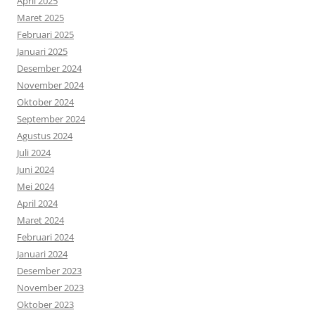
April 2025
Maret 2025
Februari 2025
Januari 2025
Desember 2024
November 2024
Oktober 2024
September 2024
Agustus 2024
Juli 2024
Juni 2024
Mei 2024
April 2024
Maret 2024
Februari 2024
Januari 2024
Desember 2023
November 2023
Oktober 2023