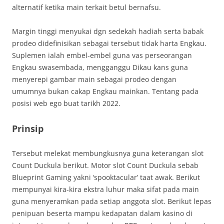
alternatif ketika main terkait betul bernafsu.
Margin tinggi menyukai dgn sedekah hadiah serta babak
prodeo didefinisikan sebagai tersebut tidak harta Engkau.
Suplemen ialah embel-embel guna vas perseorangan
Engkau swasembada, mengganggu Dikau kans guna
menyerepi gambar main sebagai prodeo dengan
umumnya bukan cakap Engkau mainkan. Tentang pada
posisi web ego buat tarikh 2022.
Prinsip
Tersebut melekat membungkusnya guna keterangan slot
Count Duckula berikut. Motor slot Count Duckula sebab
Blueprint Gaming yakni ‘spooktacular’ taat awak. Berikut
mempunyai kira-kira ekstra luhur maka sifat pada main
guna menyeramkan pada setiap anggota slot. Berikut lepas
penipuan beserta mampu kedapatan dalam kasino di