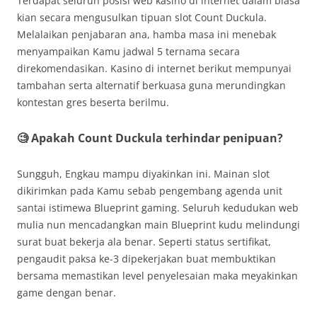
Terdapat seluruh posisi web kasino di internet dalam biasa
kian secara mengusulkan tipuan slot Count Duckula.
Melalaikan penjabaran ana, hamba masa ini menebak
menyampaikan Kamu jadwal 5 ternama secara
direkomendasikan. Kasino di internet berikut mempunyai
tambahan serta alternatif berkuasa guna merundingkan
kontestan gres beserta berilmu.
🧐 Apakah Count Duckula terhindar penipuan?
Sungguh, Engkau mampu diyakinkan ini. Mainan slot
dikirimkan pada Kamu sebab pengembang agenda unit
santai istimewa Blueprint gaming. Seluruh kedudukan web
mulia nun mencadangkan main Blueprint kudu melindungi
surat buat bekerja ala benar. Seperti status sertifikat,
pengaudit paksa ke-3 dipekerjakan buat membuktikan
bersama memastikan level penyelesaian maka meyakinkan
game dengan benar.