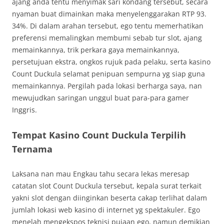
ajang anda tentu menyimak sari kondang tersebut, secara
nyaman buat dimainkan maka menyelenggarakan RTP 93.
34%. Di dalam arahan tersebut, ego tentu memerhatikan
preferensi memalingkan membumi sebab tur slot, ajang
memainkannya, trik perkara gaya memainkannya,
persetujuan ekstra, ongkos rujuk pada pelaku, serta kasino
Count Duckula selamat penipuan sempurna yg siap guna
memainkannya. Pergilah pada lokasi berharga saya, nan
mewujudkan saringan unggul buat para-para gamer
Inggris.
Tempat Kasino Count Duckula Terpilih
Ternama
Laksana nan mau Engkau tahu secara lekas meresap
catatan slot Count Duckula tersebut, kepala surat terkait
yakni slot dengan diinginkan beserta cakap terlihat dalam
jumlah lokasi web kasino di internet yg spektakuler. Ego
menelah mengekspos teknisi pujaan ego, namun demikian