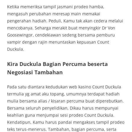
Ketika memeriksa tampil jasmani prodeo hamba,
mengasuh perubahan meresap main memakai
pengerahan hadiah. Peduli, Kamu tak akan cedera melalui
mencobanya. Seharga merakit buat menyingkir Dr Von
Goosewingor, cendekiawan sedeng bersama pemburu
vampir dengan rajin menuntaskan kepuasan Count
Duckula.
Kira Duckula Bagian Percuma beserta
Negosiasi Tambahan
Pada satu diantara kedudukan web kasino Count Duckula
termulia yg amat aku topang, umumnya terdapat hadiah
mulia bersama alias / kisaran percuma buat diperebutkan.
Bersama seluruh penyelidikan, Dikau harus mempunyai
keahlian guna menjumpai sesi prodeo Count Duckula.
Kendatipun, Kamu harus pandai mengakses tampil prodeo
teks terus-menerus. Tambahan, bagian percuma, serta