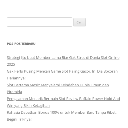
Cari
untuk:
POS-POS TERBARU
Strategi Jitu buat Member Lama Biar Gak Stres di Dunia Slot Online
2025
Gak Perlu Pusing Mencari Game Slot Paling Gacor, Ini Dia Bocoran
Hariannya!
Slot Bertema Mesir: Menyelami Keindahan Dunia Firaun dan
Piramida
Pengalaman Menarik Bermain Slot Review Buffalo Power Hold And
Win yang Bikin Ketagihan
Rahasia Dapatkan Bonus 100% untuk Member Baru Tanpa Ribet,
Begini Triknya!