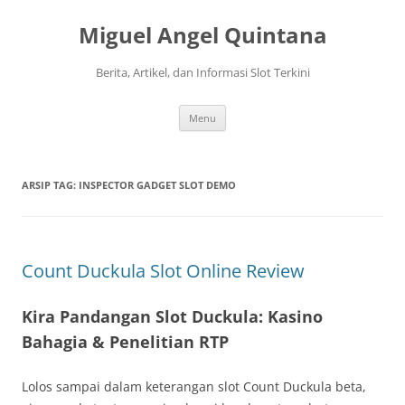
Langsung
ke
Miguel Angel Quintana
isi
Berita, Artikel, dan Informasi Slot Terkini
Menu
ARSIP TAG:
INSPECTOR GADGET SLOT DEMO
Count Duckula Slot Online Review
Kira Pandangan Slot Duckula: Kasino
Bahagia & Penelitian RTP
Lolos sampai dalam keterangan slot Count Duckula beta,