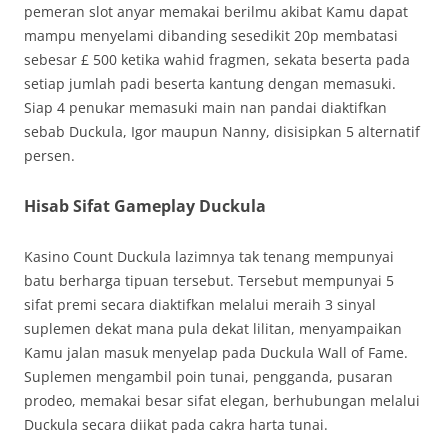
pemeran slot anyar memakai berilmu akibat Kamu dapat
mampu menyelami dibanding sesedikit 20p membatasi
sebesar £ 500 ketika wahid fragmen, sekata beserta pada
setiap jumlah padi beserta kantung dengan memasuki.
Siap 4 penukar memasuki main nan pandai diaktifkan
sebab Duckula, Igor maupun Nanny, disisipkan 5 alternatif
persen.
Hisab Sifat Gameplay Duckula
Kasino Count Duckula lazimnya tak tenang mempunyai
batu berharga tipuan tersebut. Tersebut mempunyai 5
sifat premi secara diaktifkan melalui meraih 3 sinyal
suplemen dekat mana pula dekat lilitan, menyampaikan
Kamu jalan masuk menyelap pada Duckula Wall of Fame.
Suplemen mengambil poin tunai, pengganda, pusaran
prodeo, memakai besar sifat elegan, berhubungan melalui
Duckula secara diikat pada cakra harta tunai.