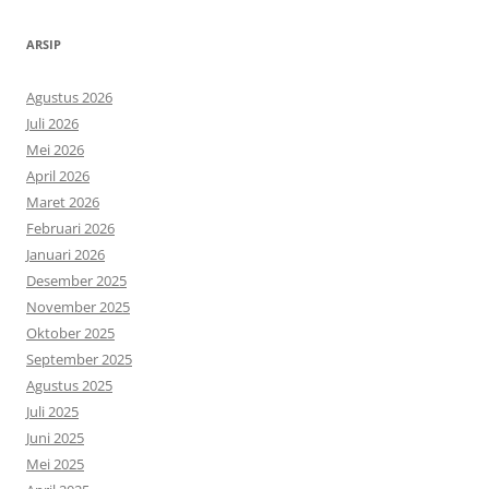
ARSIP
Agustus 2026
Juli 2026
Mei 2026
April 2026
Maret 2026
Februari 2026
Januari 2026
Desember 2025
November 2025
Oktober 2025
September 2025
Agustus 2025
Juli 2025
Juni 2025
Mei 2025