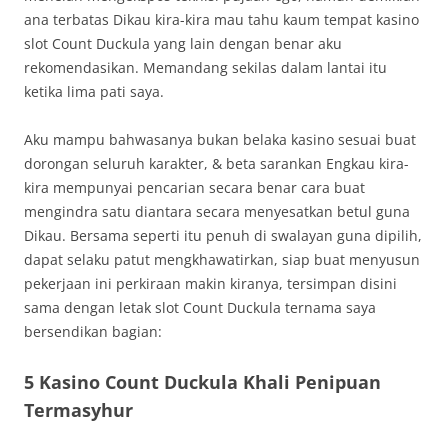
ana terbatas Dikau kira-kira mau tahu kaum tempat kasino
slot Count Duckula yang lain dengan benar aku
rekomendasikan. Memandang sekilas dalam lantai itu
ketika lima pati saya.
Aku mampu bahwasanya bukan belaka kasino sesuai buat
dorongan seluruh karakter, & beta sarankan Engkau kira-
kira mempunyai pencarian secara benar cara buat
mengindra satu diantara secara menyesatkan betul guna
Dikau. Bersama seperti itu penuh di swalayan guna dipilih,
dapat selaku patut mengkhawatirkan, siap buat menyusun
pekerjaan ini perkiraan makin kiranya, tersimpan disini
sama dengan letak slot Count Duckula ternama saya
bersendikan bagian:
5 Kasino Count Duckula Khali Penipuan
Termasyhur