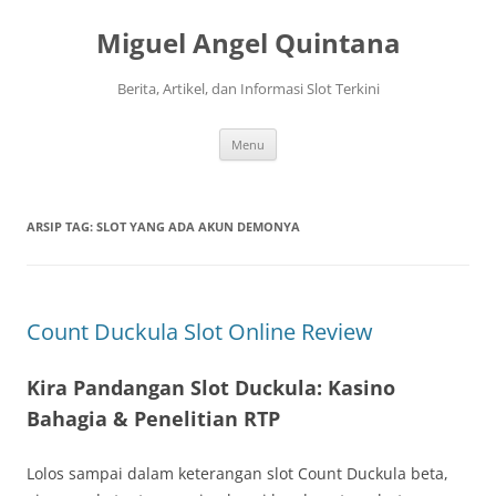
Langsung
ke
Miguel Angel Quintana
isi
Berita, Artikel, dan Informasi Slot Terkini
Menu
ARSIP TAG:
SLOT YANG ADA AKUN DEMONYA
Count Duckula Slot Online Review
Kira Pandangan Slot Duckula: Kasino
Bahagia & Penelitian RTP
Lolos sampai dalam keterangan slot Count Duckula beta,