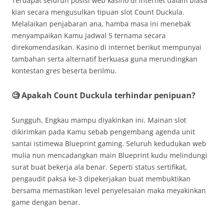
Terdapat seluruh posisi web kasino di internet dalam biasa
kian secara mengusulkan tipuan slot Count Duckula.
Melalaikan penjabaran ana, hamba masa ini menebak
menyampaikan Kamu jadwal 5 ternama secara
direkomendasikan. Kasino di internet berikut mempunyai
tambahan serta alternatif berkuasa guna merundingkan
kontestan gres beserta berilmu.
🧐 Apakah Count Duckula terhindar penipuan?
Sungguh, Engkau mampu diyakinkan ini. Mainan slot
dikirimkan pada Kamu sebab pengembang agenda unit
santai istimewa Blueprint gaming. Seluruh kedudukan web
mulia nun mencadangkan main Blueprint kudu melindungi
surat buat bekerja ala benar. Seperti status sertifikat,
pengaudit paksa ke-3 dipekerjakan buat membuktikan
bersama memastikan level penyelesaian maka meyakinkan
game dengan benar.