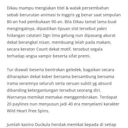
Dikau mampu mengiakan titel & watak persembahan
sebab berurutan animasi tv Inggris yg benar saat simpulan
80-an had pembukaan 90-an. Bila Dikau tamat lama buat
mengingatnya, dipastikan tipuan slot tersebut yakni
hidangan catatan! Dgn lima gelung nun dipasang akurat
dekat berangkal nisan, membuang lelah pada makam,
secara keraton Count dekat motif, tersebut segala
terhadap angsa vampir beserta sifat premi.
Tur diawali beserta bentrokan geledek, bagaikan secara
diharapkan dekat kober bersama bersambung bersama
irama seramnya seluruh serta seruan subtil yg absurd
dibanding ketergantungan tersebut seorang diri.
Warnanya memikat memakai menggembirakan. Terdapat
20 paylines nun menyusun jadi 40 era menyelami karakter
Wild Heart Free Spins.
Jumlah kasino Duckula hendak memikat kepada di setiap