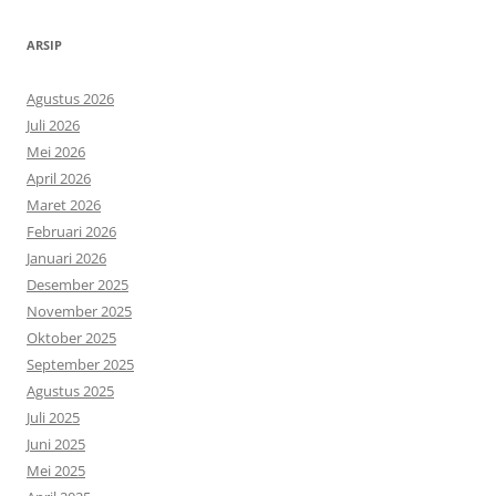
ARSIP
Agustus 2026
Juli 2026
Mei 2026
April 2026
Maret 2026
Februari 2026
Januari 2026
Desember 2025
November 2025
Oktober 2025
September 2025
Agustus 2025
Juli 2025
Juni 2025
Mei 2025