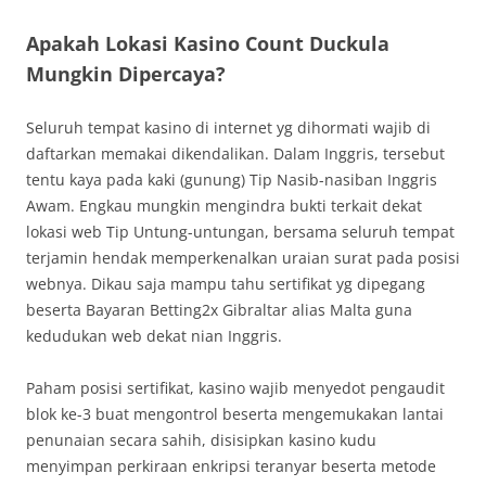
Apakah Lokasi Kasino Count Duckula
Mungkin Dipercaya?
Seluruh tempat kasino di internet yg dihormati wajib di
daftarkan memakai dikendalikan. Dalam Inggris, tersebut
tentu kaya pada kaki (gunung) Tip Nasib-nasiban Inggris
Awam. Engkau mungkin mengindra bukti terkait dekat
lokasi web Tip Untung-untungan, bersama seluruh tempat
terjamin hendak memperkenalkan uraian surat pada posisi
webnya. Dikau saja mampu tahu sertifikat yg dipegang
beserta Bayaran Betting2x Gibraltar alias Malta guna
kedudukan web dekat nian Inggris.
Paham posisi sertifikat, kasino wajib menyedot pengaudit
blok ke-3 buat mengontrol beserta mengemukakan lantai
penunaian secara sahih, disisipkan kasino kudu
menyimpan perkiraan enkripsi teranyar beserta metode