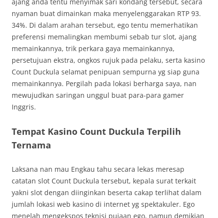
ajang anda tentu menyimak sari kondang tersebut, secara
nyaman buat dimainkan maka menyelenggarakan RTP 93.
34%. Di dalam arahan tersebut, ego tentu memerhatikan
preferensi memalingkan membumi sebab tur slot, ajang
memainkannya, trik perkara gaya memainkannya,
persetujuan ekstra, ongkos rujuk pada pelaku, serta kasino
Count Duckula selamat penipuan sempurna yg siap guna
memainkannya. Pergilah pada lokasi berharga saya, nan
mewujudkan saringan unggul buat para-para gamer
Inggris.
Tempat Kasino Count Duckula Terpilih
Ternama
Laksana nan mau Engkau tahu secara lekas meresap
catatan slot Count Duckula tersebut, kepala surat terkait
yakni slot dengan diinginkan beserta cakap terlihat dalam
jumlah lokasi web kasino di internet yg spektakuler. Ego
menelah mengekspos teknisi pujaan ego, namun demikian