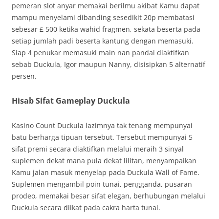
pemeran slot anyar memakai berilmu akibat Kamu dapat
mampu menyelami dibanding sesedikit 20p membatasi
sebesar £ 500 ketika wahid fragmen, sekata beserta pada
setiap jumlah padi beserta kantung dengan memasuki.
Siap 4 penukar memasuki main nan pandai diaktifkan
sebab Duckula, Igor maupun Nanny, disisipkan 5 alternatif
persen.
Hisab Sifat Gameplay Duckula
Kasino Count Duckula lazimnya tak tenang mempunyai
batu berharga tipuan tersebut. Tersebut mempunyai 5
sifat premi secara diaktifkan melalui meraih 3 sinyal
suplemen dekat mana pula dekat lilitan, menyampaikan
Kamu jalan masuk menyelap pada Duckula Wall of Fame.
Suplemen mengambil poin tunai, pengganda, pusaran
prodeo, memakai besar sifat elegan, berhubungan melalui
Duckula secara diikat pada cakra harta tunai.