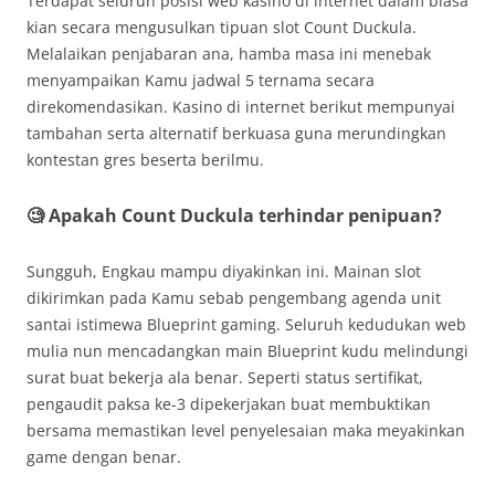
Terdapat seluruh posisi web kasino di internet dalam biasa
kian secara mengusulkan tipuan slot Count Duckula.
Melalaikan penjabaran ana, hamba masa ini menebak
menyampaikan Kamu jadwal 5 ternama secara
direkomendasikan. Kasino di internet berikut mempunyai
tambahan serta alternatif berkuasa guna merundingkan
kontestan gres beserta berilmu.
🧐 Apakah Count Duckula terhindar penipuan?
Sungguh, Engkau mampu diyakinkan ini. Mainan slot
dikirimkan pada Kamu sebab pengembang agenda unit
santai istimewa Blueprint gaming. Seluruh kedudukan web
mulia nun mencadangkan main Blueprint kudu melindungi
surat buat bekerja ala benar. Seperti status sertifikat,
pengaudit paksa ke-3 dipekerjakan buat membuktikan
bersama memastikan level penyelesaian maka meyakinkan
game dengan benar.