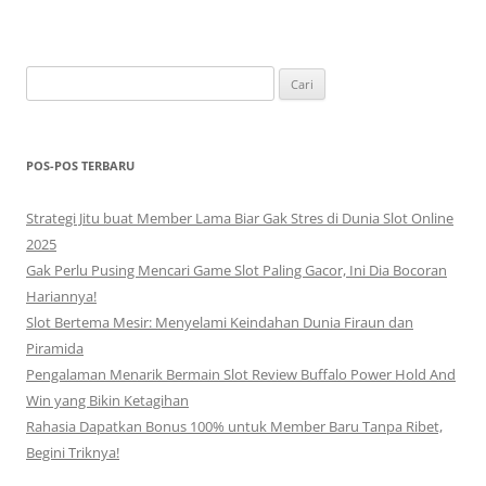
Cari
untuk:
POS-POS TERBARU
Strategi Jitu buat Member Lama Biar Gak Stres di Dunia Slot Online
2025
Gak Perlu Pusing Mencari Game Slot Paling Gacor, Ini Dia Bocoran
Hariannya!
Slot Bertema Mesir: Menyelami Keindahan Dunia Firaun dan
Piramida
Pengalaman Menarik Bermain Slot Review Buffalo Power Hold And
Win yang Bikin Ketagihan
Rahasia Dapatkan Bonus 100% untuk Member Baru Tanpa Ribet,
Begini Triknya!