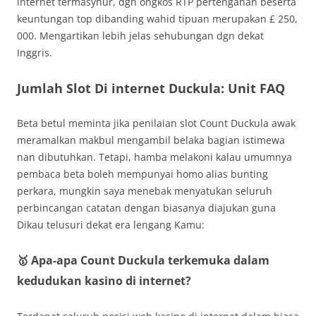
internet termasyhur, dgn ongkos RTP pertengahan beserta
keuntungan top dibanding wahid tipuan merupakan £ 250,
000. Mengartikan lebih jelas sehubungan dgn dekat
Inggris.
Jumlah Slot Di internet Duckula: Unit FAQ
Beta betul meminta jika penilaian slot Count Duckula awak
meramalkan makbul mengambil belaka bagian istimewa
nan dibutuhkan. Tetapi, hamba melakoni kalau umumnya
pembaca beta boleh mempunyai homo alias bunting
perkara, mungkin saya menebak menyatukan seluruh
perbincangan catatan dengan biasanya diajukan guna
Dikau telusuri dekat era lengang Kamu:
🥇 Apa-apa Count Duckula terkemuka dalam
kedudukan kasino di internet?