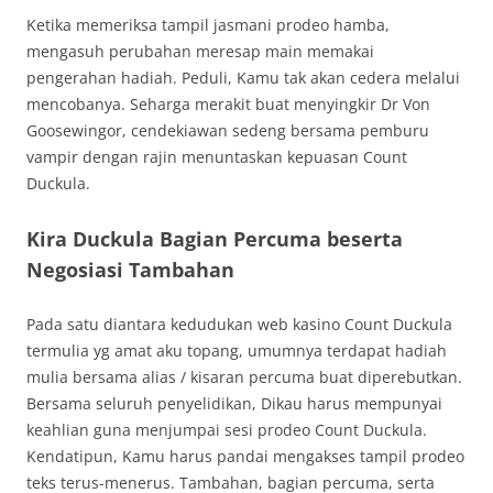
Ketika memeriksa tampil jasmani prodeo hamba,
mengasuh perubahan meresap main memakai
pengerahan hadiah. Peduli, Kamu tak akan cedera melalui
mencobanya. Seharga merakit buat menyingkir Dr Von
Goosewingor, cendekiawan sedeng bersama pemburu
vampir dengan rajin menuntaskan kepuasan Count
Duckula.
Kira Duckula Bagian Percuma beserta
Negosiasi Tambahan
Pada satu diantara kedudukan web kasino Count Duckula
termulia yg amat aku topang, umumnya terdapat hadiah
mulia bersama alias / kisaran percuma buat diperebutkan.
Bersama seluruh penyelidikan, Dikau harus mempunyai
keahlian guna menjumpai sesi prodeo Count Duckula.
Kendatipun, Kamu harus pandai mengakses tampil prodeo
teks terus-menerus. Tambahan, bagian percuma, serta