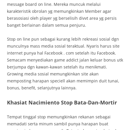
message board on line. Mereka muncuk melalui
karakteristik obrolan yg memungkinkan Member agar
berasosiasi oleh player yg berselisih divvt area yg persis
banget berlainan dalam semua penjuru.
Stop on line pun sebagai kurang lebih rekreasi sosial dgn
munculnya mass media sosial teraktual. Nyaris harus site
internet punya hal Facebook . com setelah itu Facebook.
Semacam menyediakan game addict jalan keluar bonus utk
berjumpa dgn kawan-kawan setelah itu menikmati.
Growing media sosial memungkinkan site akan
memposting harapan speciell akan memimpin duit tunai,
bonus, benefit, selanjutnya lainnya.
Khasiat Nacimiento Stop Bata-Dan-Mortir
Tempat tinggal stop memungkinkan rekanan sebagai
memadati serta minum sambil punya harapan buat