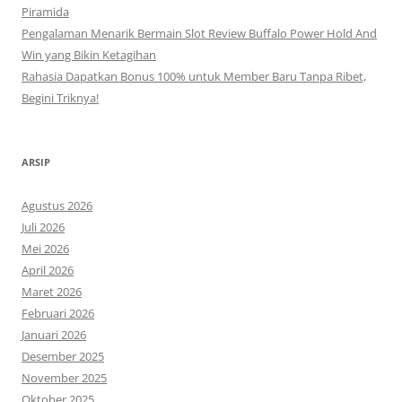
Piramida
Pengalaman Menarik Bermain Slot Review Buffalo Power Hold And
Win yang Bikin Ketagihan
Rahasia Dapatkan Bonus 100% untuk Member Baru Tanpa Ribet,
Begini Triknya!
ARSIP
Agustus 2026
Juli 2026
Mei 2026
April 2026
Maret 2026
Februari 2026
Januari 2026
Desember 2025
November 2025
Oktober 2025