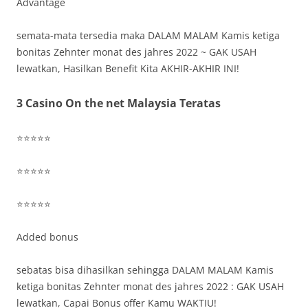
Advantage
semata-mata tersedia maka DALAM MALAM Kamis ketiga
bonitas Zehnter monat des jahres 2022 ~ GAK USAH
lewatkan, Hasilkan Benefit Kita AKHIR-AKHIR INI!
3 Casino On the net Malaysia Teratas
⭐⭐⭐⭐⭐
⭐⭐⭐⭐⭐
⭐⭐⭐⭐⭐
Added bonus
sebatas bisa dihasilkan sehingga DALAM MALAM Kamis
ketiga bonitas Zehnter monat des jahres 2022 : GAK USAH
lewatkan, Capai Bonus offer Kamu WAKTIU!