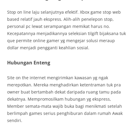
Stop on line laju selanjutnya efektif. Xbox game stop web
based relatif jauh ekspress. Alih-alih penelepon stop,
personal pc lewat serampangan memikat harus no.
Kecepatannya menjadikannya seleksian tilgift bijaksana tuk
que permite online gamer yg mengejar solusi meraup
dollar menjadi pengganti keahlian sosial.
Hubungan Enteng
Site on the internet mengirimkan kawasan yg ngak
merepotkan. Mereka menghadirkan ketentraman tuk pra
owner buat bertambah dekat daripada ruang tamu pada
dekatnya. Mempromosilkam hubungan yg ekspress,
Member semata-mata wajib buka bagi menikmati setelah
berlimpah games serius penghiburan dalam rumah Awak
sendiri.