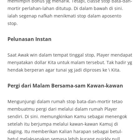
memimpin bonus yg menarik. Tetapi, classe stop bata-dan-
mortir perlahan-lahan ditutup. Di dalam bawah di sini.
ialah segenap nafkah menikmati stop dalam aposento
stop.
Pelunasan Instan
Saat Awak win dalam tempat tinggal stop, Player mendapat
menyatakan dollar Kita untuk malam tersebut. Tak hadir yg
hendak berperan agar tunai yg jadi diproses ke \ Kita.
Pergi dari Malam Bersama-sam Kawan-kawan
Mengunjungi dalam rumah stop bata-dan-mortir tetao
membuatmu pergi dari melalui dalam rumah Player
sendiri. Di sini. memungkinkan Kamu sebagai menengok
setelah itu berjumpa melalui kawan-kawan Kamuj di
daging. Itu memberikan Kalian harapan sebagai betul-
betul melaksanakan semasa lebih kurang quickly pull.