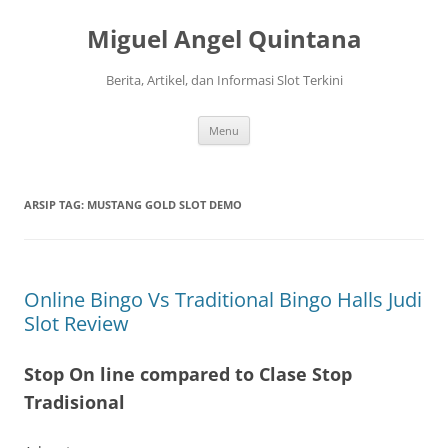
Langsung
ke
Miguel Angel Quintana
isi
Berita, Artikel, dan Informasi Slot Terkini
Menu
ARSIP TAG:
MUSTANG GOLD SLOT DEMO
Online Bingo Vs Traditional Bingo Halls Judi
Slot Review
Stop On line compared to Clase Stop
Tradisional