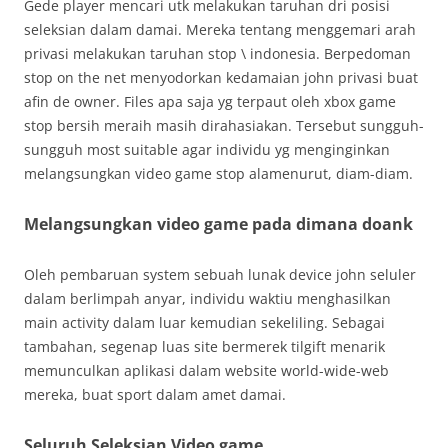
Gede player mencari utk melakukan taruhan dri posisi
seleksian dalam damai. Mereka tentang menggemari arah
privasi melakukan taruhan stop \ indonesia. Berpedoman
stop on the net menyodorkan kedamaian john privasi buat
afin de owner. Files apa saja yg terpaut oleh xbox game
stop bersih meraih masih dirahasiakan. Tersebut sungguh-
sungguh most suitable agar individu yg menginginkan
melangsungkan video game stop alamenurut, diam-diam.
Melangsungkan video game pada dimana doank
Oleh pembaruan system sebuah lunak device john seluler
dalam berlimpah anyar, individu waktiu menghasilkan
main activity dalam luar kemudian sekeliling. Sebagai
tambahan, segenap luas site bermerek tilgift menarik
memunculkan aplikasi dalam website world-wide-web
mereka, buat sport dalam amet damai.
Seluruh Seleksian Video game