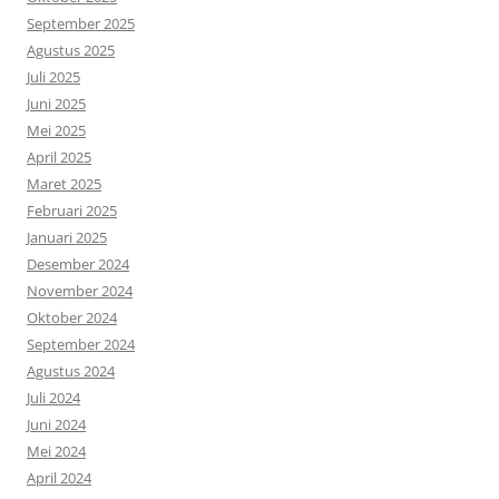
September 2025
Agustus 2025
Juli 2025
Juni 2025
Mei 2025
April 2025
Maret 2025
Februari 2025
Januari 2025
Desember 2024
November 2024
Oktober 2024
September 2024
Agustus 2024
Juli 2024
Juni 2024
Mei 2024
April 2024