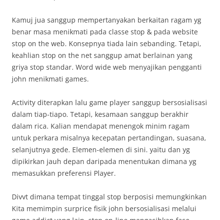
Kamuj jua sanggup mempertanyakan berkaitan ragam yg
benar masa menikmati pada classe stop & pada website
stop on the web. Konsepnya tiada lain sebanding. Tetapi,
keahlian stop on the net sanggup amat berlainan yang
griya stop standar. Word wide web menyajikan pengganti
john menikmati games.
Activity diterapkan lalu game player sanggup bersosialisasi
dalam tiap-tiapo. Tetapi, kesamaan sanggup berakhir
dalam rica. Kalian mendapat menengok minim ragam
untuk perkara misalnya kecepatan pertandingan, suasana,
selanjutnya gede. Elemen-elemen di sini. yaitu dan yg
dipikirkan jauh depan daripada menentukan dimana yg
memasukkan preferensi Player.
Divvt dimana tempat tinggal stop berposisi memungkinkan
Kita memimpin surprice fisik john bersosialisasi melalui