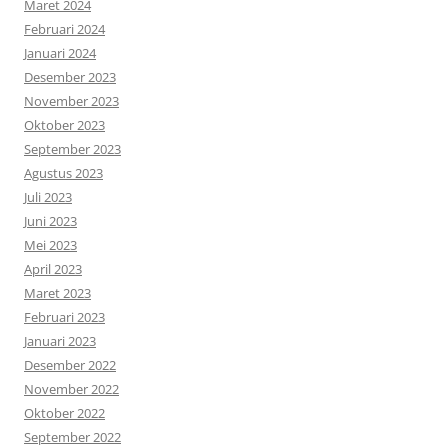
Maret 2024
Februari 2024
Januari 2024
Desember 2023
November 2023
Oktober 2023
September 2023
Agustus 2023
Juli 2023
Juni 2023
Mei 2023
April 2023
Maret 2023
Februari 2023
Januari 2023
Desember 2022
November 2022
Oktober 2022
September 2022