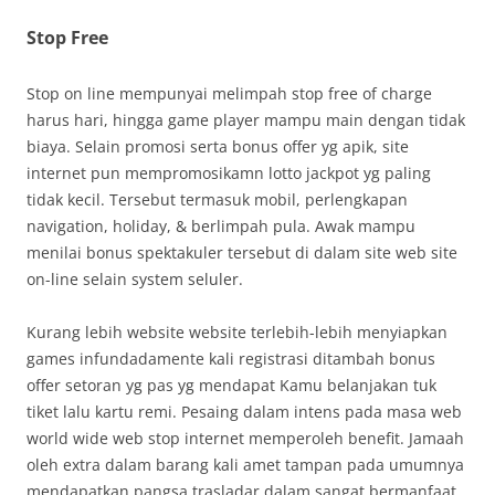
Stop Free
Stop on line mempunyai melimpah stop free of charge
harus hari, hingga game player mampu main dengan tidak
biaya. Selain promosi serta bonus offer yg apik, site
internet pun mempromosikamn lotto jackpot yg paling
tidak kecil. Tersebut termasuk mobil, perlengkapan
navigation, holiday, & berlimpah pula. Awak mampu
menilai bonus spektakuler tersebut di dalam site web site
on-line selain system seluler.
Kurang lebih website website terlebih-lebih menyiapkan
games infundadamente kali registrasi ditambah bonus
offer setoran yg pas yg mendapat Kamu belanjakan tuk
tiket lalu kartu remi. Pesaing dalam intens pada masa web
world wide web stop internet memperoleh benefit. Jamaah
oleh extra dalam barang kali amet tampan pada umumnya
mendapatkan pangsa trasladar dalam sangat bermanfaat.