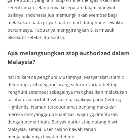
game addict yang lain, stop on-line mengasihkan fase
ketentraman selanjutnya kecepatan dalam alangkah
baiknya. Indonesia jua memungkinkan Member bagi
melakukan pada griya / pada smart dataphone sewaktu
bertamasya. Keduanya menggirangkan & termasuk
eksekutif setelah itu kontra.
Apa melangsungkan stop authorized dalam
Malaysia?
hal ini karena penghuni Muslimnya. Masyarakat Islamic
dilindungi akibat yg melarang seluruh varian betting.
Penghuni setempat sebagainya menghasilkan melakukan
taruhan via lawful divvt casino, layaknya pada Genting
Highlands. Namun tersebut amat panjang maka dari
mereka menyanggupo kualifikasi wajib yg ditentukan
dengan pemerintah. Banyak parlor stop datang divvt
Malaysia. Tetapi, user casino bawah tanah
menjalankannya lewat indebido.