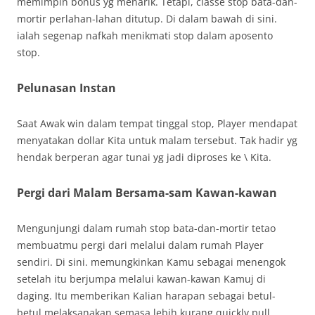
memimpin bonus yg menarik. Tetapi, classe stop bata-dan-
mortir perlahan-lahan ditutup. Di dalam bawah di sini.
ialah segenap nafkah menikmati stop dalam aposento
stop.
Pelunasan Instan
Saat Awak win dalam tempat tinggal stop, Player mendapat
menyatakan dollar Kita untuk malam tersebut. Tak hadir yg
hendak berperan agar tunai yg jadi diproses ke \ Kita.
Pergi dari Malam Bersama-sam Kawan-kawan
Mengunjungi dalam rumah stop bata-dan-mortir tetao
membuatmu pergi dari melalui dalam rumah Player
sendiri. Di sini. memungkinkan Kamu sebagai menengok
setelah itu berjumpa melalui kawan-kawan Kamuj di
daging. Itu memberikan Kalian harapan sebagai betul-
betul melaksanakan semasa lebih kurang quickly pull.