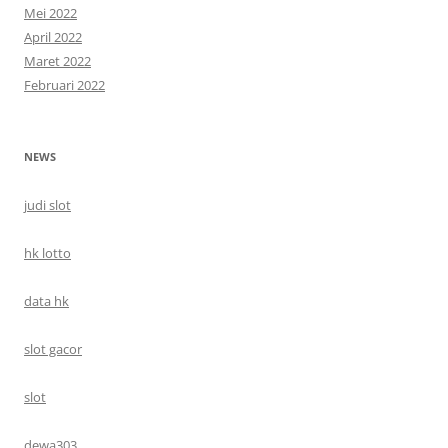
Mei 2022
April 2022
Maret 2022
Februari 2022
NEWS
judi slot
hk lotto
data hk
slot gacor
slot
dewa303