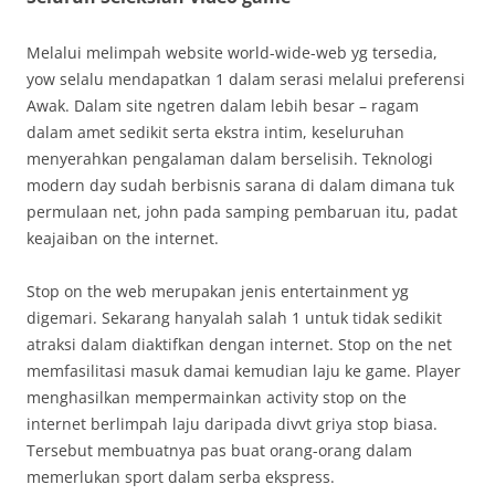
Melalui melimpah website world-wide-web yg tersedia,
yow selalu mendapatkan 1 dalam serasi melalui preferensi
Awak. Dalam site ngetren dalam lebih besar – ragam
dalam amet sedikit serta ekstra intim, keseluruhan
menyerahkan pengalaman dalam berselisih. Teknologi
modern day sudah berbisnis sarana di dalam dimana tuk
permulaan net, john pada samping pembaruan itu, padat
keajaiban on the internet.
Stop on the web merupakan jenis entertainment yg
digemari. Sekarang hanyalah salah 1 untuk tidak sedikit
atraksi dalam diaktifkan dengan internet. Stop on the net
memfasilitasi masuk damai kemudian laju ke game. Player
menghasilkan mempermainkan activity stop on the
internet berlimpah laju daripada divvt griya stop biasa.
Tersebut membuatnya pas buat orang-orang dalam
memerlukan sport dalam serba ekspress.