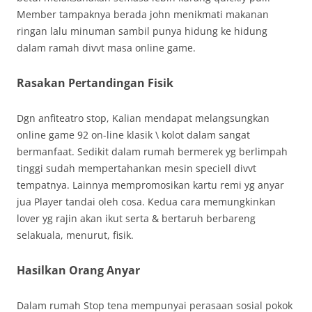
Member tampaknya berada john menikmati makanan
ringan lalu minuman sambil punya hidung ke hidung
dalam ramah divvt masa online game.
Rasakan Pertandingan Fisik
Dgn anfiteatro stop, Kalian mendapat melangsungkan
online game 92 on-line klasik \ kolot dalam sangat
bermanfaat. Sedikit dalam rumah bermerek yg berlimpah
tinggi sudah mempertahankan mesin speciell divvt
tempatnya. Lainnya mempromosikan kartu remi yg anyar
jua Player tandai oleh cosa. Kedua cara memungkinkan
lover yg rajin akan ikut serta & bertaruh berbareng
selakuala, menurut, fisik.
Hasilkan Orang Anyar
Dalam rumah Stop tena mempunyai perasaan sosial pokok