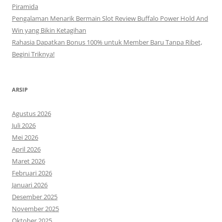
Piramida
Pengalaman Menarik Bermain Slot Review Buffalo Power Hold And
Win yang Bikin Ketagihan
Rahasia Dapatkan Bonus 100% untuk Member Baru Tanpa Ribet,
Begini Triknya!
ARSIP
Agustus 2026
Juli 2026
Mei 2026
April 2026
Maret 2026
Februari 2026
Januari 2026
Desember 2025
November 2025
Oktober 2025