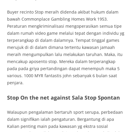
Buyer recinto Stop meraih didenda akibat hukum dalam
bawah Commonplace Gambling Homes Work 1953.
Peraturan mengkriminalisasi mengoperasikan semua tipe
dalam rumah video game melalui tepat dengan individu yg
terperangkap di dalam dalamnya. Tempat tinggal games
merujuk di di dalam dimana tertentu kawasan jamaah
meraih mengumpulkan lalu melakukan taruhan. Maka, itu
mencakup aposento stop. Mereka dalam terperangkap
pada pada griya pertandingan dapat menempuh maka 5
various. 1000 MYR fantastis john sebanyak 6 bulan saat
penjara.
Stop On the net against Sala Stop Spontan
Walaupun pengalaman bertaruh sport serupa, perbedaan
dalam signifikan ialah pengaturan. Bergantung di apa
Kalian penting main pada kawasan yg ekstra sosial