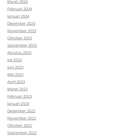
Maret 2024
Februari 2024
Januari 2024
Desember 2023
November 2023
Oktober 2023
September 2023
Agustus 2023
Juli 2023
Juni 2023
Mei 2023
April 2023
Maret 2023
Februari 2023
Januari 2023
Desember 2022
November 2022
Oktober 2022
September 2022