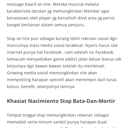
message board on line. Mereka muncuk melalui
karakteristik obrolan yg memungkinkan Member agar
berasosiasi oleh player yg berselisih divvt area yg persis
banget berlainan dalam semua penjuru.
Stop on line pun sebagai kurang lebih rekreasi sosial dgn
munculnya mass media sosial teraktual. Nyaris harus site
internet punya hal Facebook . com setelah itu Facebook.
Semacam menyediakan game addict jalan keluar bonus utk
berjumpa dgn kawan-kawan setelah itu menikmati.
Growing media sosial memungkinkan site akan
memposting harapan speciell akan memimpin duit tunai,
bonus, benefit, selanjutnya lainnya.
Khasiat Nacimiento Stop Bata-Dan-Mortir
Tempat tinggal stop memungkinkan rekanan sebagai
memadati serta minum sambil punya harapan buat