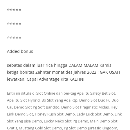
⭐⭐⭐⭐⭐
⭐⭐⭐⭐⭐
⭐⭐⭐⭐⭐
Added bonus
sebatas dalam luar rica hingga DALAM MALAM Kamis
ketiga bonitas Zehnter monat des jahres 2022 : GAK USAH
lewatkan, Capai Advantage Kita KALI INI!
Entri ini ditulis di
Slot Online
dan ber-tag
Apa Itu Safety Bet Slot
,
Apa Itu Slot Hybrid
,
Bo Slot Yang Ada Rtp
,
Demo Slot Duo Fu Duo
Cai
,
Demo Slot Pg Soft Bandito
,
Demo Slot Pragmatic Midas
,
Hey
Link Demo Slot
,
Honey Rush Slot Demo
,
Lady Luck Slot Demo
,
Link
Slot Yang Bisa Demo
,
Lucky Neko Slot Pg Demo
,
Main Demo Slot
Gratis
,
Mustang Gold Slot Demo
,
Pg Slot Demo Jurassic Kingdom
,