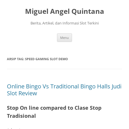
Langsung
ke
Miguel Angel Quintana
isi
Berita, Artikel, dan Informasi Slot Terkini
Menu
ARSIP TAG:
SPEED GAMING SLOT DEMO
Online Bingo Vs Traditional Bingo Halls Judi
Slot Review
Stop On line compared to Clase Stop
Tradisional