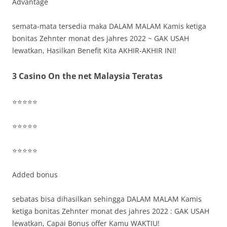
Advantage
semata-mata tersedia maka DALAM MALAM Kamis ketiga
bonitas Zehnter monat des jahres 2022 ~ GAK USAH
lewatkan, Hasilkan Benefit Kita AKHIR-AKHIR INI!
3 Casino On the net Malaysia Teratas
⭐⭐⭐⭐⭐
⭐⭐⭐⭐⭐
⭐⭐⭐⭐⭐
Added bonus
sebatas bisa dihasilkan sehingga DALAM MALAM Kamis
ketiga bonitas Zehnter monat des jahres 2022 : GAK USAH
lewatkan, Capai Bonus offer Kamu WAKTIU!