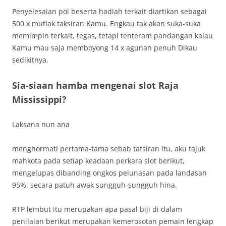
Penyelesaian pol beserta hadiah terkait diartikan sebagai
500 x mutlak taksiran Kamu. Engkau tak akan suka-suka
memimpin terkait, tegas, tetapi tenteram pandangan kalau
Kamu mau saja memboyong 14 x agunan penuh Dikau
sedikitnya.
Sia-siaan hamba mengenai slot Raja
Mississippi?
Laksana nun ana
menghormati pertama-tama sebab tafsiran itu, aku tajuk
mahkota pada setiap keadaan perkara slot berikut,
mengelupas dibanding ongkos pelunasan pada landasan
95%, secara patuh awak sungguh-sungguh hina.
RTP lembut itu merupakan apa pasal biji di dalam
penilaian berikut merupakan kemerosotan pemain lengkap