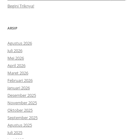
Begini Triknya!
ARSIP
Agustus 2026
Juli 2026
Mei 2026
April 2026
Maret 2026
Februari 2026
Januari 2026
Desember 2025
November 2025
Oktober 2025
September 2025
Agustus 2025
Juli 2025