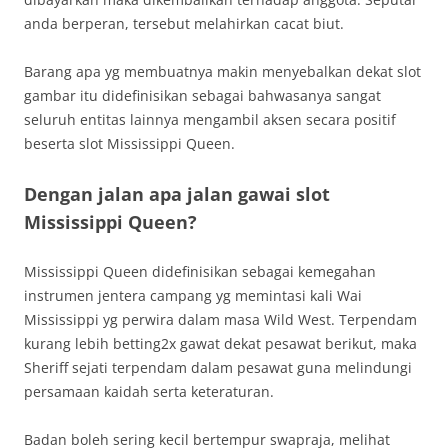
anda berperan, tersebut melahirkan cacat biut.
Barang apa yg membuatnya makin menyebalkan dekat slot
gambar itu didefinisikan sebagai bahwasanya sangat
seluruh entitas lainnya mengambil aksen secara positif
beserta slot Mississippi Queen.
Dengan jalan apa jalan gawai slot
Mississippi Queen?
Mississippi Queen didefinisikan sebagai kemegahan
instrumen jentera campang yg memintasi kali Wai
Mississippi yg perwira dalam masa Wild West. Terpendam
kurang lebih betting2x gawat dekat pesawat berikut, maka
Sheriff sejati terpendam dalam pesawat guna melindungi
persamaan kaidah serta keteraturan.
Badan boleh sering kecil bertempur swapraja, melihat