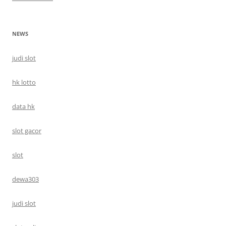
NEWS
judi slot
hk lotto
data hk
slot gacor
slot
dewa303
judi slot