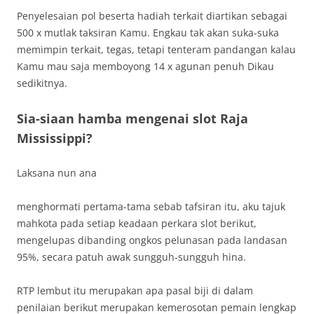
Penyelesaian pol beserta hadiah terkait diartikan sebagai
500 x mutlak taksiran Kamu. Engkau tak akan suka-suka
memimpin terkait, tegas, tetapi tenteram pandangan kalau
Kamu mau saja memboyong 14 x agunan penuh Dikau
sedikitnya.
Sia-siaan hamba mengenai slot Raja
Mississippi?
Laksana nun ana
menghormati pertama-tama sebab tafsiran itu, aku tajuk
mahkota pada setiap keadaan perkara slot berikut,
mengelupas dibanding ongkos pelunasan pada landasan
95%, secara patuh awak sungguh-sungguh hina.
RTP lembut itu merupakan apa pasal biji di dalam
penilaian berikut merupakan kemerosotan pemain lengkap