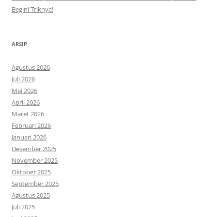
Begini Triknya!
ARSIP
Agustus 2026
Juli 2026
Mei 2026
April 2026
Maret 2026
Februari 2026
Januari 2026
Desember 2025
November 2025
Oktober 2025
September 2025
Agustus 2025
Juli 2025