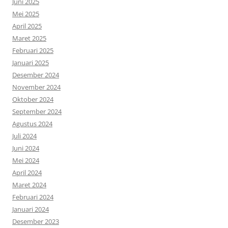
Juni 2025
Mei 2025
April 2025
Maret 2025
Februari 2025
Januari 2025
Desember 2024
November 2024
Oktober 2024
September 2024
Agustus 2024
Juli 2024
Juni 2024
Mei 2024
April 2024
Maret 2024
Februari 2024
Januari 2024
Desember 2023