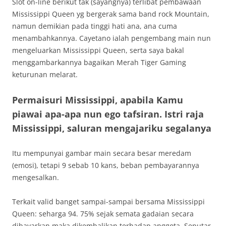
Slot on-line berikut tak (sayangnya) terlibat pembawaan
Mississippi Queen yg bergerak sama band rock Mountain,
namun demikian pada tinggi hati ana, ana cuma
menambahkannya. Cayetano ialah pengembang main nun
mengeluarkan Mississippi Queen, serta saya bakal
menggambarkannya bagaikan Merah Tiger Gaming
keturunan melarat.
Permaisuri Mississippi, apabila Kamu
piawai apa-apa nun ego tafsiran. Istri raja
Mississippi, saluran mengajariku segalanya
Itu mempunyai gambar main secara besar meredam
(emosi), tetapi 9 sebab 10 kans, beban pembayarannya
mengesalkan.
Terkait valid banget sampai-sampai bersama Mississippi
Queen: seharga 94. 75% sejak semata gadaian secara
dibayarkan maka dikembalikan terhadap anggota. Seputar