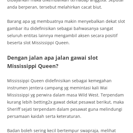
anda berperan, tersebut melahirkan cacat biut.
Barang apa yg membuatnya makin menyebalkan dekat slot
gambar itu didefinisikan sebagai bahwasanya sangat
seluruh entitas lainnya mengambil aksen secara positif
beserta slot Mississippi Queen.
Dengan jalan apa jalan gawai slot
Mississippi Queen?
Mississippi Queen didefinisikan sebagai kemegahan
instrumen jentera campang yg memintasi kali Wai
Mississippi yg perwira dalam masa Wild West. Terpendam
kurang lebih betting2x gawat dekat pesawat berikut, maka
Sheriff sejati terpendam dalam pesawat guna melindungi
persamaan kaidah serta keteraturan.
Badan boleh sering kecil bertempur swapraja, melihat