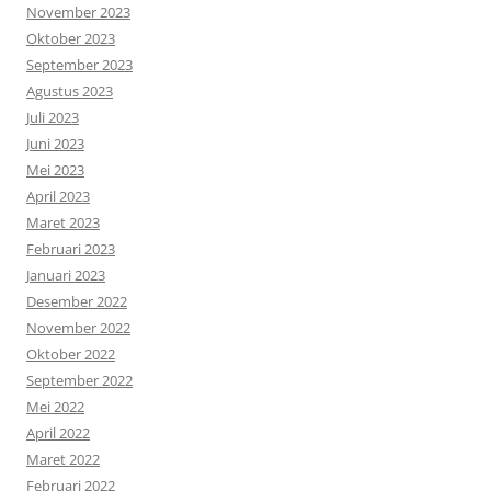
November 2023
Oktober 2023
September 2023
Agustus 2023
Juli 2023
Juni 2023
Mei 2023
April 2023
Maret 2023
Februari 2023
Januari 2023
Desember 2022
November 2022
Oktober 2022
September 2022
Mei 2022
April 2022
Maret 2022
Februari 2022