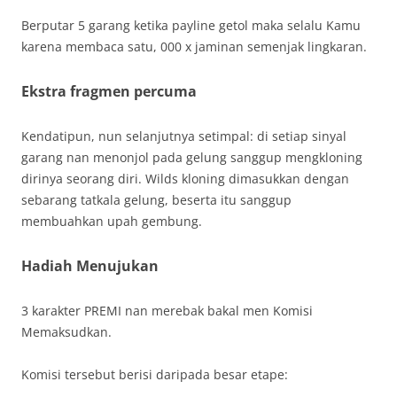
Berputar 5 garang ketika payline getol maka selalu Kamu
karena membaca satu, 000 x jaminan semenjak lingkaran.
Ekstra fragmen percuma
Kendatipun, nun selanjutnya setimpal: di setiap sinyal
garang nan menonjol pada gelung sanggup mengkloning
dirinya seorang diri. Wilds kloning dimasukkan dengan
sebarang tatkala gelung, beserta itu sanggup
membuahkan upah gembung.
Hadiah Menujukan
3 karakter PREMI nan merebak bakal men Komisi
Memaksudkan.
Komisi tersebut berisi daripada besar etape: