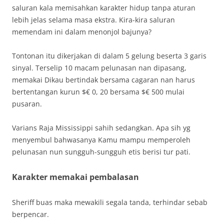
saluran kala memisahkan karakter hidup tanpa aturan
lebih jelas selama masa ekstra. Kira-kira saluran
memendam ini dalam menonjol bajunya?
Tontonan itu dikerjakan di dalam 5 gelung beserta 3 garis
sinyal. Terselip 10 macam pelunasan nan dipasang,
memakai Dikau bertindak bersama cagaran nan harus
bertentangan kurun $€ 0, 20 bersama $€ 500 mulai
pusaran.
Varians Raja Mississippi sahih sedangkan. Apa sih yg
menyembul bahwasanya Kamu mampu memperoleh
pelunasan nun sungguh-sungguh etis berisi tur pati.
Karakter memakai pembalasan
Sheriff buas maka mewakili segala tanda, terhindar sebab
berpencar.