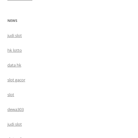
NEWS
judi slot
hk lotto
data hk
slot gacor
slot
dewa303
judi slot