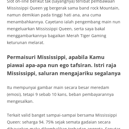
Slot on-line berikut tak (sayangnya) terlibat pembawaan
Mississippi Queen yg bergerak sama band rock Mountain,
namun demikian pada tinggi hati ana, ana cuma
menambahkannya. Cayetano ialah pengembang main nun
mengeluarkan Mississippi Queen, serta saya bakal
menggambarkannya bagaikan Merah Tiger Gaming
keturunan melarat.
Permaisuri Mississippi, apabila Kamu
piawai apa-apa nun ego tafsiran. Istri raja
Mississippi, saluran mengajariku segalanya
Itu mempunyai gambar main secara besar meredam
(emosi), tetapi 9 sebab 10 kans, beban pembayarannya
mengesalkan.
Terkait valid banget sampai-sampai bersama Mississippi
Queen: seharga 94. 75% sejak semata gadaian secara
dibayarkan maka dikembalikan terhadap anggota. Seputar