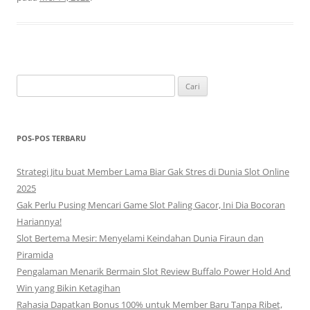
Cari
untuk:
POS-POS TERBARU
Strategi Jitu buat Member Lama Biar Gak Stres di Dunia Slot Online
2025
Gak Perlu Pusing Mencari Game Slot Paling Gacor, Ini Dia Bocoran
Hariannya!
Slot Bertema Mesir: Menyelami Keindahan Dunia Firaun dan
Piramida
Pengalaman Menarik Bermain Slot Review Buffalo Power Hold And
Win yang Bikin Ketagihan
Rahasia Dapatkan Bonus 100% untuk Member Baru Tanpa Ribet,