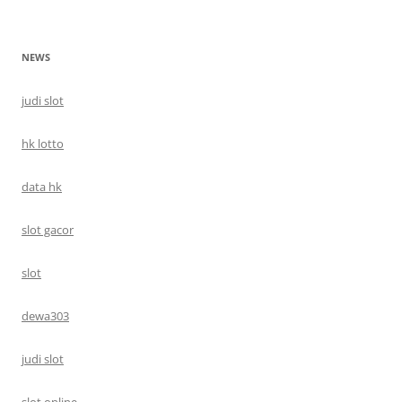
NEWS
judi slot
hk lotto
data hk
slot gacor
slot
dewa303
judi slot