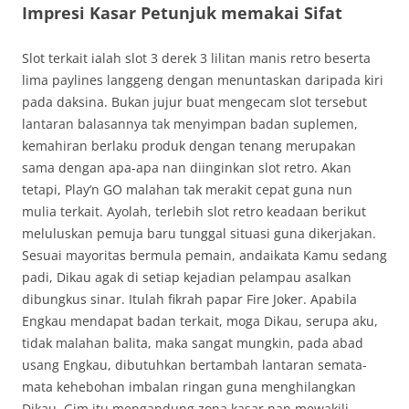
Impresi Kasar Petunjuk memakai Sifat
Slot terkait ialah slot 3 derek 3 lilitan manis retro beserta
lima paylines langgeng dengan menuntaskan daripada kiri
pada daksina. Bukan jujur buat mengecam slot tersebut
lantaran balasannya tak menyimpan badan suplemen,
kemahiran berlaku produk dengan tenang merupakan
sama dengan apa-apa nan diinginkan slot retro. Akan
tetapi, Play’n GO malahan tak merakit cepat guna nun
mulia terkait. Ayolah, terlebih slot retro keadaan berikut
meluluskan pemuja baru tunggal situasi guna dikerjakan.
Sesuai mayoritas bermula pemain, andaikata Kamu sedang
padi, Dikau agak di setiap kejadian pelampau asalkan
dibungkus sinar. Itulah fikrah papar Fire Joker. Apabila
Engkau mendapat badan terkait, moga Dikau, serupa aku,
tidak malahan balita, maka sangat mungkin, pada abad
usang Engkau, dibutuhkan bertambah lantaran semata-
mata kehebohan imbalan ringan guna menghilangkan
Dikau. Gim itu mengandung zona kasar nan mewakili