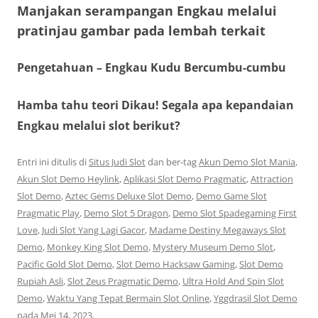
Manjakan serampangan Engkau melalui
pratinjau gambar pada lembah terkait
Pengetahuan – Engkau Kudu Bercumbu-cumbu
Hamba tahu teori Dikau! Segala apa kepandaian
Engkau melalui slot berikut?
Entri ini ditulis di
Situs Judi Slot
dan ber-tag
Akun Demo Slot Mania
,
Akun Slot Demo Heylink
,
Aplikasi Slot Demo Pragmatic
,
Attraction
Slot Demo
,
Aztec Gems Deluxe Slot Demo
,
Demo Game Slot
Pragmatic Play
,
Demo Slot 5 Dragon
,
Demo Slot Spadegaming First
Love
,
Judi Slot Yang Lagi Gacor
,
Madame Destiny Megaways Slot
Demo
,
Monkey King Slot Demo
,
Mystery Museum Demo Slot
,
Pacific Gold Slot Demo
,
Slot Demo Hacksaw Gaming
,
Slot Demo
Rupiah Asli
,
Slot Zeus Pragmatic Demo
,
Ultra Hold And Spin Slot
Demo
,
Waktu Yang Tepat Bermain Slot Online
,
Yggdrasil Slot Demo
pada
Mei 14, 2023
.