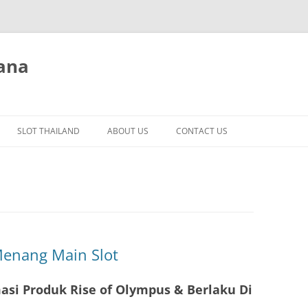
ana
SLOT THAILAND
ABOUT US
CONTACT US
Menang Main Slot
masi Produk Rise of Olympus & Berlaku Di