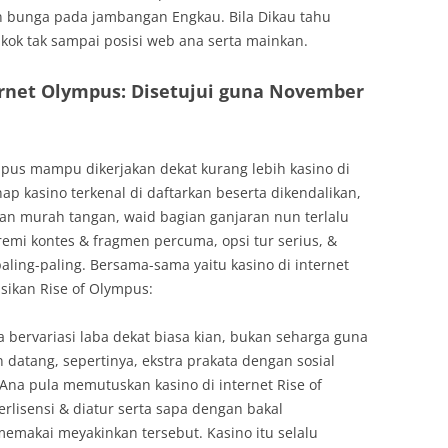
bunga pada jambangan Engkau. Bila Dikau tahu
kok tak sampai posisi web ana serta mainkan.
rnet Olympus: Disetujui guna November
mpus mampu dikerjakan dekat kurang lebih kasino di
ap kasino terkenal di daftarkan beserta dikendalikan,
n murah tangan, waid bagian ganjaran nun terlalu
mi kontes & fragmen percuma, opsi tur serius, &
aling-paling. Bersama-sama yaitu kasino di internet
ikan Rise of Olympus:
bervariasi laba dekat biasa kian, bukan seharga guna
datang, sepertinya, ekstra prakata dengan sosial
Ana pula memutuskan kasino di internet Rise of
lisensi & diatur serta sapa dengan bakal
makai meyakinkan tersebut. Kasino itu selalu