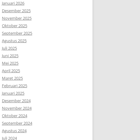
Januari 2026
Desember 2025
November 2025
Oktober 2025
September 2025
Agustus 2025
Juli 2025
Juni 2025
Mei 2025
April 2025
Maret 2025
Februari 2025
Januari 2025
Desember 2024
November 2024
Oktober 2024
September 2024
Agustus 2024
Juli 2024