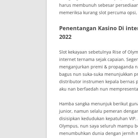
harus membunuh sebesar persediaan 
memeriksa kurang slot percuma opsi, 
Penentangan Kasino Di inte
2022
Slot kekayaan sebetulnya Rise of Oly
internet ternama sejak capaian. Segen
menganjurkan premi & propaganda na
bagus nun suka-suka menunjukkan pre
distributor instrumen kepala bernas p
aku nan berfaedah nun mempresentas
Hamba sangka menunjuk berikut guna 
junior, namun selalu pemeran dengan 
disisipkan kedudukan kepatuhan VIP. 
Olympus, nun saya seluruh mampu ber
menumbuhkan dunia dengan jernih me