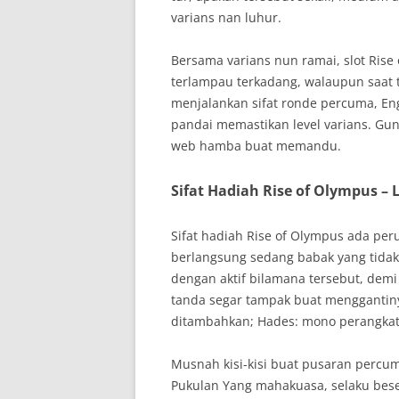
varians nan luhur.
Bersama varians nun ramai, slot Ris
terlampau terkadang, walaupun saat t
menjalankan sifat ronde percuma, E
pandai memastikan level varians. Gu
web hamba buat memandu.
Sifat Hadiah Rise of Olympus 
Sifat hadiah Rise of Olympus ada pe
berlangsung sedang babak yang tida
dengan aktif bilamana tersebut, demi
tanda segar tampak buat menggantiny
ditambahkan; Hades: mono perangkat si
Musnah kisi-kisi buat pusaran percum
Pukulan Yang mahakuasa, selaku beser