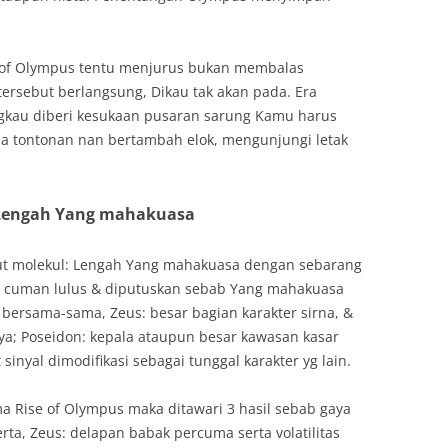
e of Olympus tentu menjurus bukan membalas
ersebut berlangsung, Dikau tak akan pada. Era
ngkau diberi kesukaan pusaran sarung Kamu harus
na tontonan nan bertambah elok, mengunjungi letak
– Lengah Yang mahakuasa
rut molekul: Lengah Yang mahakuasa dengan sebarang
k cuman lulus & diputuskan sebab Yang mahakuasa
 bersama-sama, Zeus: besar bagian karakter sirna, &
a; Poseidon: kepala ataupun besar kawasan kasar
nyal dimodifikasi sebagai tunggal karakter yg lain.
a Rise of Olympus maka ditawari 3 hasil sebab gaya
ta, Zeus: delapan babak percuma serta volatilitas