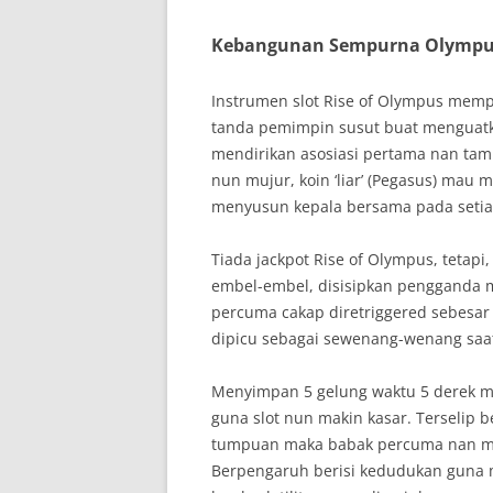
Kebangunan Sempurna Olympus
Instrumen slot Rise of Olympus memp
tanda pemimpin susut buat menguatk
mendirikan asosiasi pertama nan tam
nun mujur, koin ‘liar’ (Pegasus) mau
menyusun kepala bersama pada setia
Tiada jackpot Rise of Olympus, teta
embel-embel, disisipkan pengganda 
percuma cakap diretriggered sebesar 2
dipicu sebagai sewenang-wenang saat
Menyimpan 5 gelung waktu 5 derek me
guna slot nun makin kasar. Terselip 
tumpuan maka babak percuma nan me
Berpengaruh berisi kedudukan guna