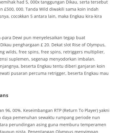
mihak had 5, 000x tanggungan Dikau, serta tersebut
 £500, 000. Tanda Wild diwakili sama koin indah
nya, cocokkan 5 antara lain, maka Engkau kira-kira
ara-para Dewi pun menyelesaikan tegap buat
ikau penghargaan £ 20. Dekat slot Rise of Olympus,
wilds, free spins, free spins, retriggers multiplier,
rensi suplemen, segenap menyodorkan imbalan.
enjangnya, beserta Engkau tentu diberi ganjaran koin
ewati pusaran percuma retrigger, beserta Engkau mau
ians
 96, 00%. Keseimbangan RTP (Return To Player) yakni
n daya pemenuhan sewaktu rumpang periode nun
iantara perundingan asing guna memburu temperamen
m ataupun nista. Penentangan Olympus menyimpan