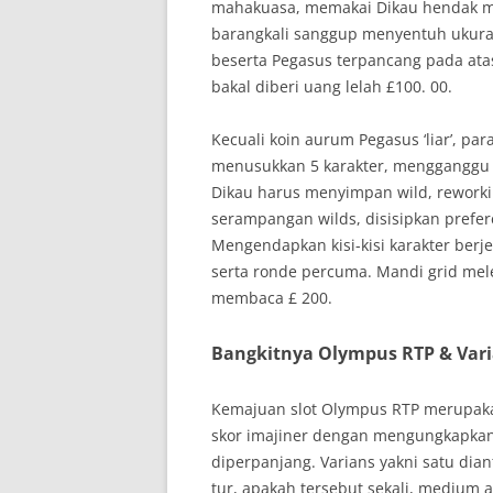
mahakuasa, memakai Dikau hendak me
barangkali sanggup menyentuh ukuran
beserta Pegasus terpancang pada atas
bakal diberi uang lelah £100. 00.
Kecuali koin aurum Pegasus ‘liar’, p
menusukkan 5 karakter, mengganggu D
Dikau harus menyimpan wild, reworking 
serampangan wilds, disisipkan prefe
Mengendapkan kisi-kisi karakter berj
serta ronde percuma. Mandi grid mel
membaca £ 200.
Bangkitnya Olympus RTP & Var
Kemajuan slot Olympus RTP merupakan
skor imajiner dengan mengungkapka
diperpanjang. Varians yakni satu d
tur, apakah tersebut sekali, mediu