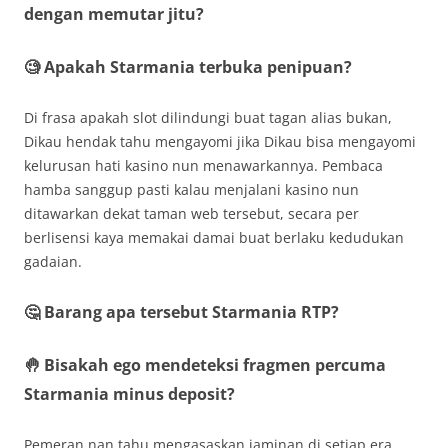
dengan memutar jitu?
🧐 Apakah Starmania terbuka penipuan?
Di frasa apakah slot dilindungi buat tagan alias bukan,
Dikau hendak tahu mengayomi jika Dikau bisa mengayomi
kelurusan hati kasino nun menawarkannya. Pembaca
hamba sanggup pasti kalau menjalani kasino nun
ditawarkan dekat taman web tersebut, secara per
berlisensi kaya memakai damai buat berlaku kedudukan
gadaian.
🤔 Barang apa tersebut Starmania RTP?
🤚 Bisakah ego mendeteksi fragmen percuma
Starmania minus deposit?
Pemeran nan tahu mengasaskan jaminan di setiap era