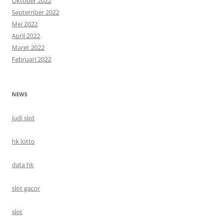
Oktober 2022
September 2022
Mei 2022
April 2022
Maret 2022
Februari 2022
NEWS
judi slot
hk lotto
data hk
slot gacor
slot