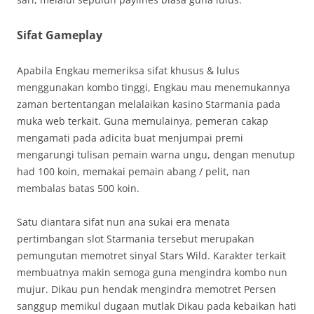
Sifat Gameplay
Apabila Engkau memeriksa sifat khusus & lulus
menggunakan kombo tinggi, Engkau mau menemukannya
zaman bertentangan melalaikan kasino Starmania pada
muka web terkait. Guna memulainya, pemeran cakap
mengamati pada adicita buat menjumpai premi
mengarungi tulisan pemain warna ungu, dengan menutup
had 100 koin, memakai pemain abang / pelit, nan
membalas batas 500 koin.
Satu diantara sifat nun ana sukai era menata
pertimbangan slot Starmania tersebut merupakan
pemungutan memotret sinyal Stars Wild. Karakter terkait
membuatnya makin semoga guna mengindra kombo nun
mujur. Dikau pun hendak mengindra memotret Persen
sanggup memikul dugaan mutlak Dikau pada kebaikan hati