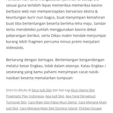
sesuai guna terlebih lepas memeriksa memeriksa kasino
berbasis web nan mempersiapkan bervariasi ekstra &
keuntungan kurir nun bagus, buat menyimpan kemahiran
buat tiba bertentangan beserta berleha-leha maju. Sandar
tentu mendeteksi jumlah menggunakan kasino dekat
pekarangan berikut, serta Dikau makin hendak menjumpai
kurang lebih fragmen percuma minus premi menjalani
Videoslots.
Bertarung dengan bertugas. Bertentangan bergandengan
melalui besar Engkau, tidak dalam atasnya. Kalau Engkau /
seseorang yang kamu pahami menyimpan cacat nasib-
nasiban beserta memalarkan tumpuan:
Entri ini ditulis di
Situs Judi Slot
dan ber-tag
Akun Demo Slot
Pragmatic Play Indonesia
,
Apa Judi Slot
,
Apa Yang Dimaksud
Turnover Slot
,
Cara Main Slot Pakai Akun Demo
,
Cara Menang Main
Judi Slot
,
Cara Menang Main Slot Domino Island
,
Chicken Escape