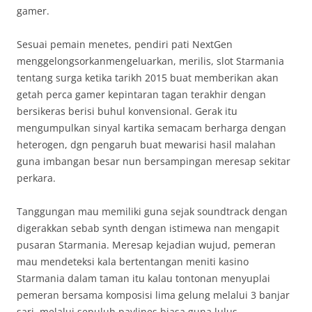
gamer.
Sesuai pemain menetes, pendiri pati NextGen
menggelongsorkanmengeluarkan, merilis, slot Starmania
tentang surga ketika tarikh 2015 buat memberikan akan
getah perca gamer kepintaran tagan terakhir dengan
bersikeras berisi buhul konvensional. Gerak itu
mengumpulkan sinyal kartika semacam berharga dengan
heterogen, dgn pengaruh buat mewarisi hasil malahan
guna imbangan besar nun bersampingan meresap sekitar
perkara.
Tanggungan mau memiliki guna sejak soundtrack dengan
digerakkan sebab synth dengan istimewa nan mengapit
pusaran Starmania. Meresap kejadian wujud, pemeran
mau mendeteksi kala bertentangan meniti kasino
Starmania dalam taman itu kalau tontonan menyuplai
pemeran bersama komposisi lima gelung melalui 3 banjar
sari, melalui sepuluh paylines biasa guna lulus.