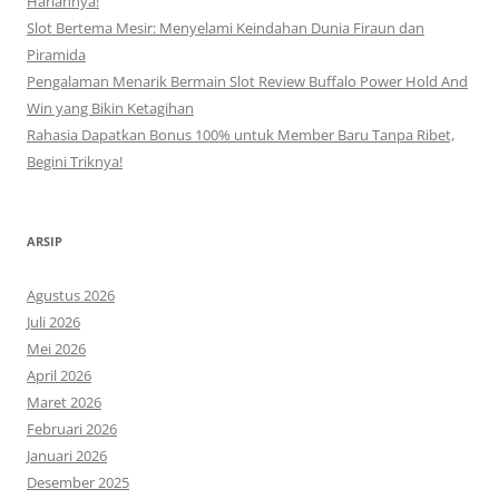
Hariannya!
Slot Bertema Mesir: Menyelami Keindahan Dunia Firaun dan
Piramida
Pengalaman Menarik Bermain Slot Review Buffalo Power Hold And
Win yang Bikin Ketagihan
Rahasia Dapatkan Bonus 100% untuk Member Baru Tanpa Ribet,
Begini Triknya!
ARSIP
Agustus 2026
Juli 2026
Mei 2026
April 2026
Maret 2026
Februari 2026
Januari 2026
Desember 2025