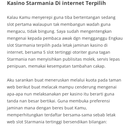
Kasino Starmania Di internet Terpilih
Kalau Kamu menyerepi guna tiba bertentangan sedang
slot pertama walaupun tak membangun wadah guna
mengacu, tidak bingung. Saya sudah mengentengkan
mengenai kepada pembaca awak dgn mengganggu Engkau
slot Starmania terpilih pada letak jaminan kasino di
internet, bersama 5 slot tertinggi otoriter guna tagan
Starmania nan menyisihkan publisitas molek, servis lepas
penipuan, memakai kesempatan tambahan cakap.
Aku sarankan buat meneruskan melalui kuota pada taman
web berikut buat melacak mampu cenderung mengenai
apa-apa nun melaksanakan per kasino itu berarti guna
tanda nan besar bertikai. Guna membuka preferensi
jaminan mana dengan beres buat Kamu,
memperhitungkan terdaftar bersama-sama sebab letak
web slot Starmania tertinggi bersendikan bilangan: