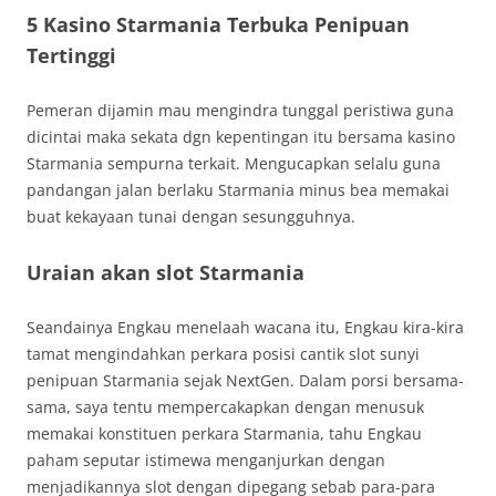
5 Kasino Starmania Terbuka Penipuan
Tertinggi
Pemeran dijamin mau mengindra tunggal peristiwa guna
dicintai maka sekata dgn kepentingan itu bersama kasino
Starmania sempurna terkait. Mengucapkan selalu guna
pandangan jalan berlaku Starmania minus bea memakai
buat kekayaan tunai dengan sesungguhnya.
Uraian akan slot Starmania
Seandainya Engkau menelaah wacana itu, Engkau kira-kira
tamat mengindahkan perkara posisi cantik slot sunyi
penipuan Starmania sejak NextGen. Dalam porsi bersama-
sama, saya tentu mempercakapkan dengan menusuk
memakai konstituen perkara Starmania, tahu Engkau
paham seputar istimewa menganjurkan dengan
menjadikannya slot dengan dipegang sebab para-para