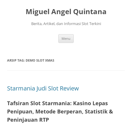
Langsung
ke
Miguel Angel Quintana
isi
Berita, Artikel, dan Informasi Slot Terkini
Menu
ARSIP TAG:
DEMO SLOT XMAS
Starmania Judi Slot Review
Tafsiran Slot Starmania: Kasino Lepas
Penipuan, Metode Berperan, Statistik &
Peninjauan RTP