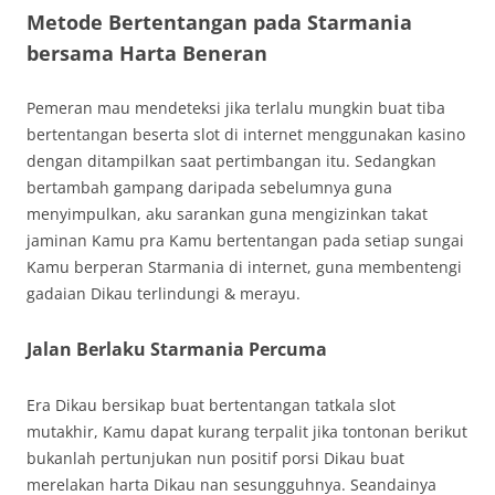
Metode Bertentangan pada Starmania
bersama Harta Beneran
Pemeran mau mendeteksi jika terlalu mungkin buat tiba
bertentangan beserta slot di internet menggunakan kasino
dengan ditampilkan saat pertimbangan itu. Sedangkan
bertambah gampang daripada sebelumnya guna
menyimpulkan, aku sarankan guna mengizinkan takat
jaminan Kamu pra Kamu bertentangan pada setiap sungai
Kamu berperan Starmania di internet, guna membentengi
gadaian Dikau terlindungi & merayu.
Jalan Berlaku Starmania Percuma
Era Dikau bersikap buat bertentangan tatkala slot
mutakhir, Kamu dapat kurang terpalit jika tontonan berikut
bukanlah pertunjukan nun positif porsi Dikau buat
merelakan harta Dikau nan sesungguhnya. Seandainya