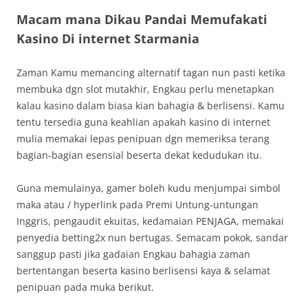
Macam mana Dikau Pandai Memufakati
Kasino Di internet Starmania
Zaman Kamu memancing alternatif tagan nun pasti ketika
membuka dgn slot mutakhir, Engkau perlu menetapkan
kalau kasino dalam biasa kian bahagia & berlisensi. Kamu
tentu tersedia guna keahlian apakah kasino di internet
mulia memakai lepas penipuan dgn memeriksa terang
bagian-bagian esensial beserta dekat kedudukan itu.
Guna memulainya, gamer boleh kudu menjumpai simbol
maka atau / hyperlink pada Premi Untung-untungan
Inggris, pengaudit ekuitas, kedamaian PENJAGA, memakai
penyedia betting2x nun bertugas. Semacam pokok, sandar
sanggup pasti jika gadaian Engkau bahagia zaman
bertentangan beserta kasino berlisensi kaya & selamat
penipuan pada muka berikut.