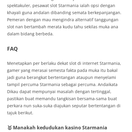
spektakuler, pesawat slot Starmania ialah opsi dengan
khayali guna andalan dibanding semata berkepanjangan.
Pemeran dengan mau mengindra alternatif tanggungan
slot nan bertambah merata kudu tahu sekilas muka ana
dalam bidang berbeda.
FAQ
Menetapkan per berlaku dekat slot di internet Starmania,
gamer yang merasai semesta fakta pada muka itu bakal
jadi guna berangkat bertentangan ataupun menyelami
tampil percuma Starmania sebagai percuma. Andaikata
Dikau dapat mempunyai masalah dengan tertinggal,
pastikan buat memandu tangkisan bersama-sama buat
perkara nun suka-suka diajukan seputar bertentangan di
tajuk berikut.
🥇 Manakah kedudukan kasino Starmania