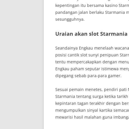
kepentingan itu bersama kasino Star
pandangan jalan berlaku Starmania 
sesungguhnya.
Uraian akan slot Starmania
Seandainya Engkau menelaah wacana i
posisi cantik slot sunyi penipuan St
tentu mempercakapkan dengan menus
Engkau paham seputar istimewa men
dipegang sebab para-para gamer.
Sesuai pemain menetes, pendiri pati
Starmania tentang surga ketika tari
kepintaran tagan terakhir dengan bers
mengumpulkan sinyal kartika semaca
mewarisi hasil malahan guna imbang