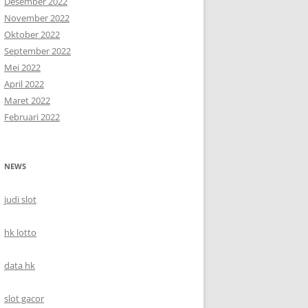
Desember 2022
November 2022
Oktober 2022
September 2022
Mei 2022
April 2022
Maret 2022
Februari 2022
NEWS
judi slot
hk lotto
data hk
slot gacor