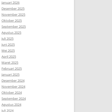
Januari 2026
Desember 2025
November 2025
Oktober 2025
September 2025
Agustus 2025
Juli 2025
Juni 2025
Mei 2025
April 2025
Maret 2025
Februari 2025
Januari 2025
Desember 2024
November 2024
Oktober 2024
September 2024
Agustus 2024
Juli 2024