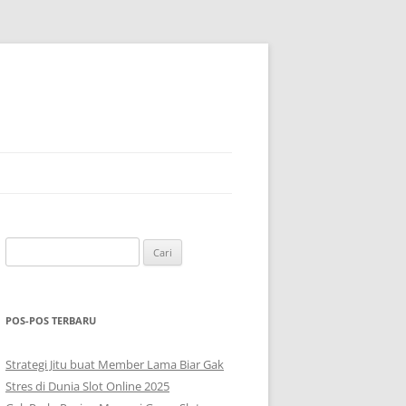
Cari
untuk:
POS-POS TERBARU
Strategi Jitu buat Member Lama Biar Gak
Stres di Dunia Slot Online 2025