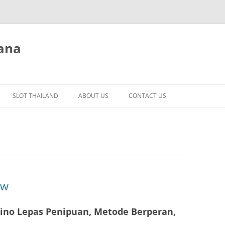
ana
SLOT THAILAND
ABOUT US
CONTACT US
ew
sino Lepas Penipuan, Metode Berperan,