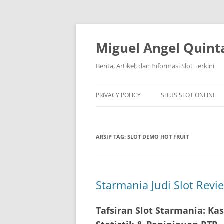
Langsung
ke
isi
Miguel Angel Quint
Berita, Artikel, dan Informasi Slot Terkini
PRIVACY POLICY
SITUS SLOT ONLINE
ARSIP TAG:
SLOT DEMO HOT FRUIT
Starmania Judi Slot Revi
Tafsiran Slot Starmania: Ka