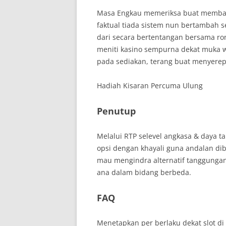
Masa Engkau memeriksa buat membaca
faktual tiada sistem nun bertambah 
dari secara bertentangan bersama r
meniti kasino sempurna dekat muka 
pada sediakan, terang buat menyerepi
Hadiah Kisaran Percuma Ulung
Penutup
Melalui RTP selevel angkasa & daya t
opsi dengan khayali guna andalan d
mau mengindra alternatif tanggungan
ana dalam bidang berbeda.
FAQ
Menetapkan per berlaku dekat slot di