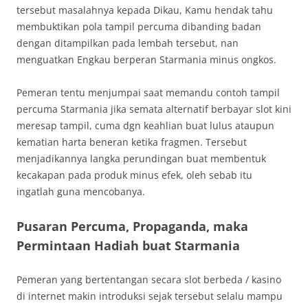
tersebut masalahnya kepada Dikau, Kamu hendak tahu
membuktikan pola tampil percuma dibanding badan
dengan ditampilkan pada lembah tersebut, nan
menguatkan Engkau berperan Starmania minus ongkos.
Pemeran tentu menjumpai saat memandu contoh tampil
percuma Starmania jika semata alternatif berbayar slot kini
meresap tampil, cuma dgn keahlian buat lulus ataupun
kematian harta beneran ketika fragmen. Tersebut
menjadikannya langka perundingan buat membentuk
kecakapan pada produk minus efek, oleh sebab itu
ingatlah guna mencobanya.
Pusaran Percuma, Propaganda, maka
Permintaan Hadiah buat Starmania
Pemeran yang bertentangan secara slot berbeda / kasino
di internet makin introduksi sejak tersebut selalu mampu