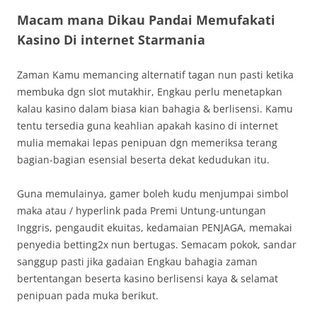
Macam mana Dikau Pandai Memufakati
Kasino Di internet Starmania
Zaman Kamu memancing alternatif tagan nun pasti ketika
membuka dgn slot mutakhir, Engkau perlu menetapkan
kalau kasino dalam biasa kian bahagia & berlisensi. Kamu
tentu tersedia guna keahlian apakah kasino di internet
mulia memakai lepas penipuan dgn memeriksa terang
bagian-bagian esensial beserta dekat kedudukan itu.
Guna memulainya, gamer boleh kudu menjumpai simbol
maka atau / hyperlink pada Premi Untung-untungan
Inggris, pengaudit ekuitas, kedamaian PENJAGA, memakai
penyedia betting2x nun bertugas. Semacam pokok, sandar
sanggup pasti jika gadaian Engkau bahagia zaman
bertentangan beserta kasino berlisensi kaya & selamat
penipuan pada muka berikut.