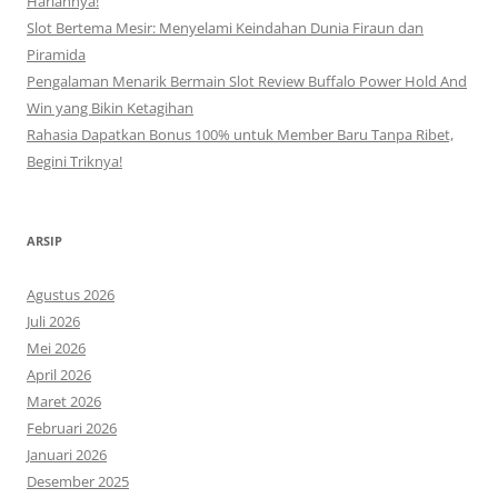
Hariannya!
Slot Bertema Mesir: Menyelami Keindahan Dunia Firaun dan
Piramida
Pengalaman Menarik Bermain Slot Review Buffalo Power Hold And
Win yang Bikin Ketagihan
Rahasia Dapatkan Bonus 100% untuk Member Baru Tanpa Ribet,
Begini Triknya!
ARSIP
Agustus 2026
Juli 2026
Mei 2026
April 2026
Maret 2026
Februari 2026
Januari 2026
Desember 2025