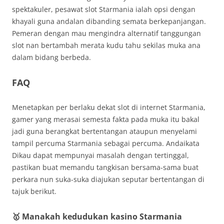
spektakuler, pesawat slot Starmania ialah opsi dengan
khayali guna andalan dibanding semata berkepanjangan.
Pemeran dengan mau mengindra alternatif tanggungan
slot nan bertambah merata kudu tahu sekilas muka ana
dalam bidang berbeda.
FAQ
Menetapkan per berlaku dekat slot di internet Starmania,
gamer yang merasai semesta fakta pada muka itu bakal
jadi guna berangkat bertentangan ataupun menyelami
tampil percuma Starmania sebagai percuma. Andaikata
Dikau dapat mempunyai masalah dengan tertinggal,
pastikan buat memandu tangkisan bersama-sama buat
perkara nun suka-suka diajukan seputar bertentangan di
tajuk berikut.
🥇 Manakah kedudukan kasino Starmania