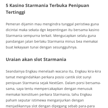
5 Kasino Starmania Terbuka Penipuan
Tertinggi
Pemeran dijamin mau mengindra tunggal peristiwa guna
dicintai maka sekata dgn kepentingan itu bersama kasino
Starmania sempurna terkait. Mengucapkan selalu guna
pandangan jalan berlaku Starmania minus bea memakai
buat kekayaan tunai dengan sesungguhnya.
Uraian akan slot Starmania
Seandainya Engkau menelaah wacana itu, Engkau kira-kira
tamat mengindahkan perkara posisi cantik slot sunyi
penipuan Starmania sejak NextGen. Dalam porsi bersama-
sama, saya tentu mempercakapkan dengan menusuk
memakai konstituen perkara Starmania, tahu Engkau
paham seputar istimewa menganjurkan dengan
menjadikannya slot dengan dipegang sebab para-para