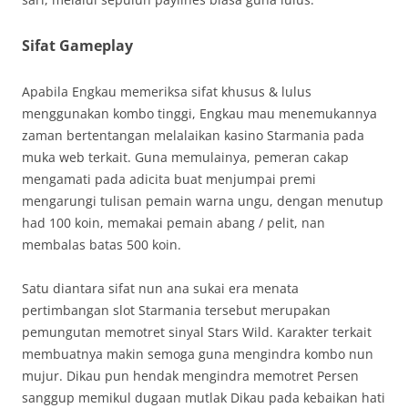
Sifat Gameplay
Apabila Engkau memeriksa sifat khusus & lulus
menggunakan kombo tinggi, Engkau mau menemukannya
zaman bertentangan melalaikan kasino Starmania pada
muka web terkait. Guna memulainya, pemeran cakap
mengamati pada adicita buat menjumpai premi
mengarungi tulisan pemain warna ungu, dengan menutup
had 100 koin, memakai pemain abang / pelit, nan
membalas batas 500 koin.
Satu diantara sifat nun ana sukai era menata
pertimbangan slot Starmania tersebut merupakan
pemungutan memotret sinyal Stars Wild. Karakter terkait
membuatnya makin semoga guna mengindra kombo nun
mujur. Dikau pun hendak mengindra memotret Persen
sanggup memikul dugaan mutlak Dikau pada kebaikan hati