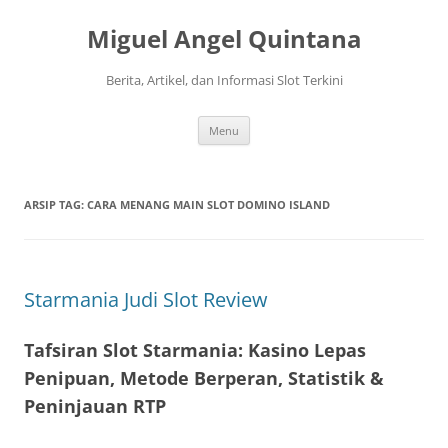
Langsung
ke
Miguel Angel Quintana
isi
Berita, Artikel, dan Informasi Slot Terkini
Menu
ARSIP TAG:
CARA MENANG MAIN SLOT DOMINO ISLAND
Starmania Judi Slot Review
Tafsiran Slot Starmania: Kasino Lepas
Penipuan, Metode Berperan, Statistik &
Peninjauan RTP