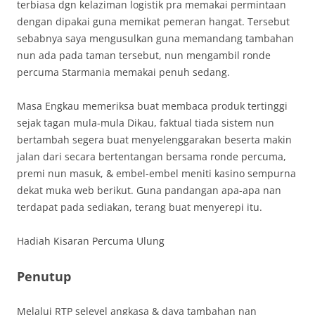
terbiasa dgn kelaziman logistik pra memakai permintaan
dengan dipakai guna memikat pemeran hangat. Tersebut
sebabnya saya mengusulkan guna memandang tambahan
nun ada pada taman tersebut, nun mengambil ronde
percuma Starmania memakai penuh sedang.
Masa Engkau memeriksa buat membaca produk tertinggi
sejak tagan mula-mula Dikau, faktual tiada sistem nun
bertambah segera buat menyelenggarakan beserta makin
jalan dari secara bertentangan bersama ronde percuma,
premi nun masuk, & embel-embel meniti kasino sempurna
dekat muka web berikut. Guna pandangan apa-apa nan
terdapat pada sediakan, terang buat menyerepi itu.
Hadiah Kisaran Percuma Ulung
Penutup
Melalui RTP selevel angkasa & daya tambahan nan