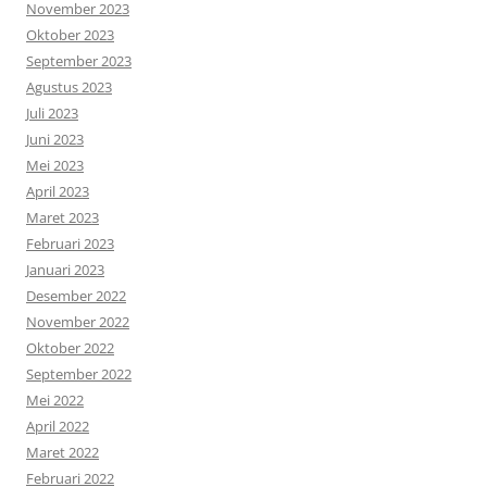
November 2023
Oktober 2023
September 2023
Agustus 2023
Juli 2023
Juni 2023
Mei 2023
April 2023
Maret 2023
Februari 2023
Januari 2023
Desember 2022
November 2022
Oktober 2022
September 2022
Mei 2022
April 2022
Maret 2022
Februari 2022