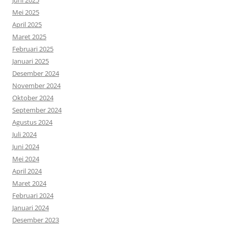
Juni 2025
Mei 2025
April 2025
Maret 2025
Februari 2025
Januari 2025
Desember 2024
November 2024
Oktober 2024
September 2024
Agustus 2024
Juli 2024
Juni 2024
Mei 2024
April 2024
Maret 2024
Februari 2024
Januari 2024
Desember 2023