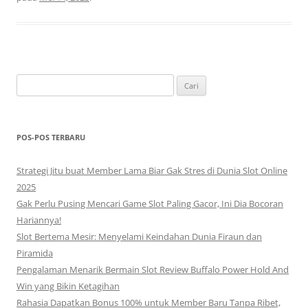
Cari
untuk:
POS-POS TERBARU
Strategi Jitu buat Member Lama Biar Gak Stres di Dunia Slot Online
2025
Gak Perlu Pusing Mencari Game Slot Paling Gacor, Ini Dia Bocoran
Hariannya!
Slot Bertema Mesir: Menyelami Keindahan Dunia Firaun dan
Piramida
Pengalaman Menarik Bermain Slot Review Buffalo Power Hold And
Win yang Bikin Ketagihan
Rahasia Dapatkan Bonus 100% untuk Member Baru Tanpa Ribet,