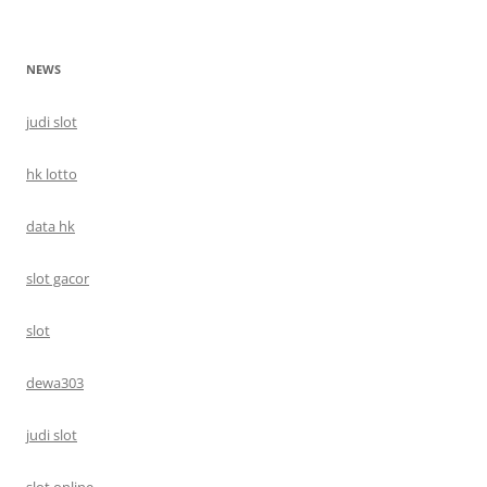
NEWS
judi slot
hk lotto
data hk
slot gacor
slot
dewa303
judi slot