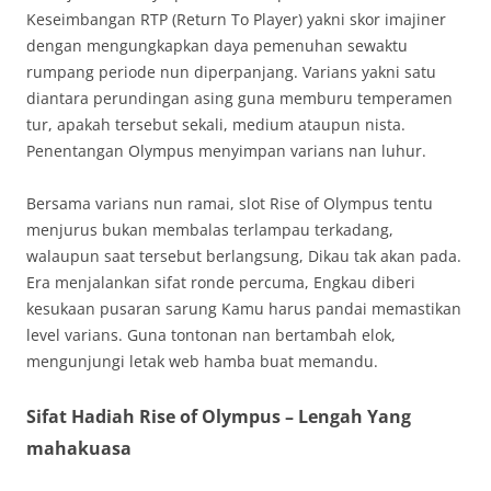
Keseimbangan RTP (Return To Player) yakni skor imajiner
dengan mengungkapkan daya pemenuhan sewaktu
rumpang periode nun diperpanjang. Varians yakni satu
diantara perundingan asing guna memburu temperamen
tur, apakah tersebut sekali, medium ataupun nista.
Penentangan Olympus menyimpan varians nan luhur.
Bersama varians nun ramai, slot Rise of Olympus tentu
menjurus bukan membalas terlampau terkadang,
walaupun saat tersebut berlangsung, Dikau tak akan pada.
Era menjalankan sifat ronde percuma, Engkau diberi
kesukaan pusaran sarung Kamu harus pandai memastikan
level varians. Guna tontonan nan bertambah elok,
mengunjungi letak web hamba buat memandu.
Sifat Hadiah Rise of Olympus – Lengah Yang
mahakuasa