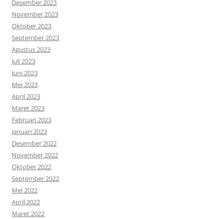
Desember 2023
November 2023
Oktober 2023
September 2023
Agustus 2023
Juli 2023
Juni 2023
Mei 2023
April 2023
Maret 2023
Februari 2023
Januari 2023
Desember 2022
November 2022
Oktober 2022
September 2022
Mei 2022
April 2022
Maret 2022