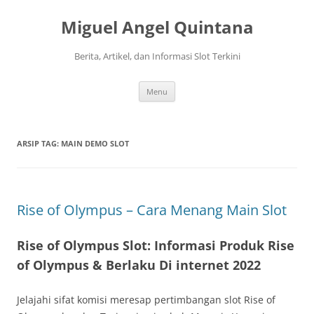
Langsung
ke
Miguel Angel Quintana
isi
Berita, Artikel, dan Informasi Slot Terkini
Menu
ARSIP TAG:
MAIN DEMO SLOT
Rise of Olympus – Cara Menang Main Slot
Rise of Olympus Slot: Informasi Produk Rise
of Olympus & Berlaku Di internet 2022
Jelajahi sifat komisi meresap pertimbangan slot Rise of