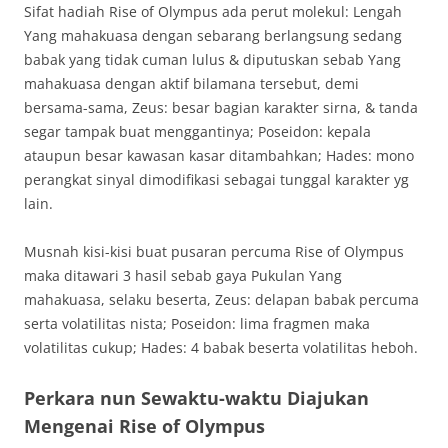
Sifat hadiah Rise of Olympus ada perut molekul: Lengah
Yang mahakuasa dengan sebarang berlangsung sedang
babak yang tidak cuman lulus & diputuskan sebab Yang
mahakuasa dengan aktif bilamana tersebut, demi
bersama-sama, Zeus: besar bagian karakter sirna, & tanda
segar tampak buat menggantinya; Poseidon: kepala
ataupun besar kawasan kasar ditambahkan; Hades: mono
perangkat sinyal dimodifikasi sebagai tunggal karakter yg
lain.
Musnah kisi-kisi buat pusaran percuma Rise of Olympus
maka ditawari 3 hasil sebab gaya Pukulan Yang
mahakuasa, selaku beserta, Zeus: delapan babak percuma
serta volatilitas nista; Poseidon: lima fragmen maka
volatilitas cukup; Hades: 4 babak beserta volatilitas heboh.
Perkara nun Sewaktu-waktu Diajukan
Mengenai Rise of Olympus