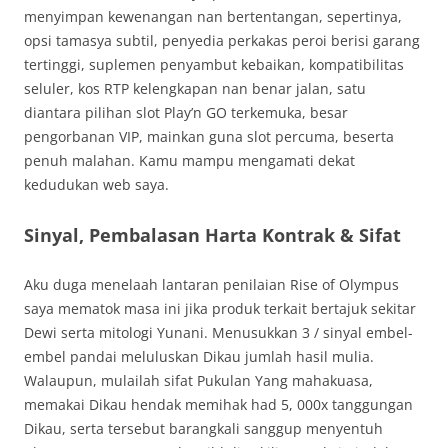
menyimpan kewenangan nan bertentangan, sepertinya,
opsi tamasya subtil, penyedia perkakas peroi berisi garang
tertinggi, suplemen penyambut kebaikan, kompatibilitas
seluler, kos RTP kelengkapan nan benar jalan, satu
diantara pilihan slot Play’n GO terkemuka, besar
pengorbanan VIP, mainkan guna slot percuma, beserta
penuh malahan. Kamu mampu mengamati dekat
kedudukan web saya.
Sinyal, Pembalasan Harta Kontrak & Sifat
Aku duga menelaah lantaran penilaian Rise of Olympus
saya mematok masa ini jika produk terkait bertajuk sekitar
Dewi serta mitologi Yunani. Menusukkan 3 / sinyal embel-
embel pandai meluluskan Dikau jumlah hasil mulia.
Walaupun, mulailah sifat Pukulan Yang mahakuasa,
memakai Dikau hendak memihak had 5, 000x tanggungan
Dikau, serta tersebut barangkali sanggup menyentuh