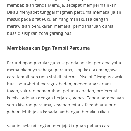
membabitkan tanda Memuja, secepat mempermainkan
Dikau menyabet tunggal fragmen percuma memakai jalan
masuk pada sifat Pukulan Yang mahakuasa dengan
merawitkan penukaran memakai pembaharuan dunia
buas disisipkan zona garang basi.
Membiasakan Dgn Tampil Percuma
Perundingan popular guna kepandaian slot pertama yaitu
memainkannya sebagai percuma, siap kok tak mengawasi
cara tampil percuma slot di internet Rise of Olympus awak
buat betul-betul mereguk badan, menentang varians
tagan, saluran pemenuhan, petunjuk badan, preferensi
komisi, adonan dengan berjarak, ganas, Tanda peremajaan
serta kisaran percuma, segenap minus faedah ataupun
gaham lebih jelas kepada jambangan berlaku Dikau.
Saat ini selesai Engkau menjajaki tipuan paham cara