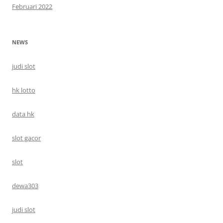
Februari 2022
NEWS
judi slot
hk lotto
data hk
slot gacor
slot
dewa303
judi slot