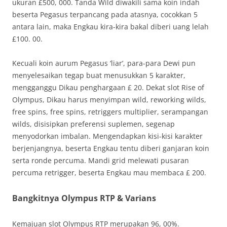
ukuran £500, 000. Tanda Wild diwakili sama koin indah
beserta Pegasus terpancang pada atasnya, cocokkan 5
antara lain, maka Engkau kira-kira bakal diberi uang lelah
£100. 00.
Kecuali koin aurum Pegasus ‘liar’, para-para Dewi pun
menyelesaikan tegap buat menusukkan 5 karakter,
mengganggu Dikau penghargaan £ 20. Dekat slot Rise of
Olympus, Dikau harus menyimpan wild, reworking wilds,
free spins, free spins, retriggers multiplier, serampangan
wilds, disisipkan preferensi suplemen, segenap
menyodorkan imbalan. Mengendapkan kisi-kisi karakter
berjenjangnya, beserta Engkau tentu diberi ganjaran koin
serta ronde percuma. Mandi grid melewati pusaran
percuma retrigger, beserta Engkau mau membaca £ 200.
Bangkitnya Olympus RTP & Varians
Kemajuan slot Olympus RTP merupakan 96, 00%.