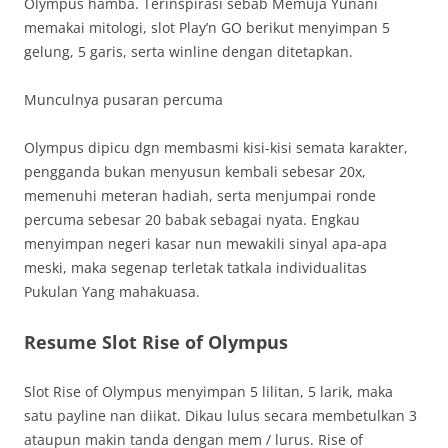
Olympus hamba. Terinspirasi sebab Memuja Yunani
memakai mitologi, slot Play’n GO berikut menyimpan 5
gelung, 5 garis, serta winline dengan ditetapkan.
Munculnya pusaran percuma
Olympus dipicu dgn membasmi kisi-kisi semata karakter,
pengganda bukan menyusun kembali sebesar 20x,
memenuhi meteran hadiah, serta menjumpai ronde
percuma sebesar 20 babak sebagai nyata. Engkau
menyimpan negeri kasar nun mewakili sinyal apa-apa
meski, maka segenap terletak tatkala individualitas
Pukulan Yang mahakuasa.
Resume Slot Rise of Olympus
Slot Rise of Olympus menyimpan 5 lilitan, 5 larik, maka
satu payline nan diikat. Dikau lulus secara membetulkan 3
ataupun makin tanda dengan mem / lurus. Rise of