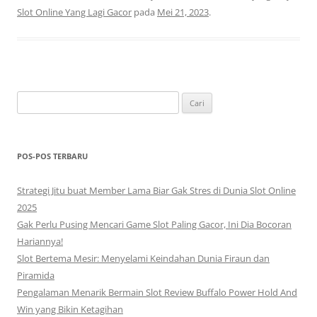
Slot Online Yang Lagi Gacor
pada
Mei 21, 2023
.
Cari
untuk:
POS-POS TERBARU
Strategi Jitu buat Member Lama Biar Gak Stres di Dunia Slot Online
2025
Gak Perlu Pusing Mencari Game Slot Paling Gacor, Ini Dia Bocoran
Hariannya!
Slot Bertema Mesir: Menyelami Keindahan Dunia Firaun dan
Piramida
Pengalaman Menarik Bermain Slot Review Buffalo Power Hold And
Win yang Bikin Ketagihan