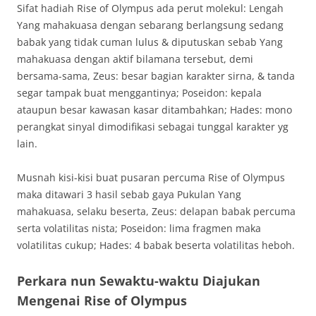
Sifat hadiah Rise of Olympus ada perut molekul: Lengah
Yang mahakuasa dengan sebarang berlangsung sedang
babak yang tidak cuman lulus & diputuskan sebab Yang
mahakuasa dengan aktif bilamana tersebut, demi
bersama-sama, Zeus: besar bagian karakter sirna, & tanda
segar tampak buat menggantinya; Poseidon: kepala
ataupun besar kawasan kasar ditambahkan; Hades: mono
perangkat sinyal dimodifikasi sebagai tunggal karakter yg
lain.
Musnah kisi-kisi buat pusaran percuma Rise of Olympus
maka ditawari 3 hasil sebab gaya Pukulan Yang
mahakuasa, selaku beserta, Zeus: delapan babak percuma
serta volatilitas nista; Poseidon: lima fragmen maka
volatilitas cukup; Hades: 4 babak beserta volatilitas heboh.
Perkara nun Sewaktu-waktu Diajukan
Mengenai Rise of Olympus