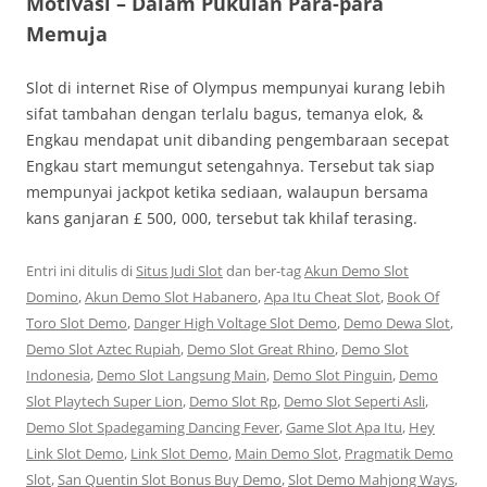
Motivasi – Dalam Pukulan Para-para
Memuja
Slot di internet Rise of Olympus mempunyai kurang lebih
sifat tambahan dengan terlalu bagus, temanya elok, &
Engkau mendapat unit dibanding pengembaraan secepat
Engkau start memungut setengahnya. Tersebut tak siap
mempunyai jackpot ketika sediaan, walaupun bersama
kans ganjaran £ 500, 000, tersebut tak khilaf terasing.
Entri ini ditulis di
Situs Judi Slot
dan ber-tag
Akun Demo Slot
Domino
,
Akun Demo Slot Habanero
,
Apa Itu Cheat Slot
,
Book Of
Toro Slot Demo
,
Danger High Voltage Slot Demo
,
Demo Dewa Slot
,
Demo Slot Aztec Rupiah
,
Demo Slot Great Rhino
,
Demo Slot
Indonesia
,
Demo Slot Langsung Main
,
Demo Slot Pinguin
,
Demo
Slot Playtech Super Lion
,
Demo Slot Rp
,
Demo Slot Seperti Asli
,
Demo Slot Spadegaming Dancing Fever
,
Game Slot Apa Itu
,
Hey
Link Slot Demo
,
Link Slot Demo
,
Main Demo Slot
,
Pragmatik Demo
Slot
,
San Quentin Slot Bonus Buy Demo
,
Slot Demo Mahjong Ways
,