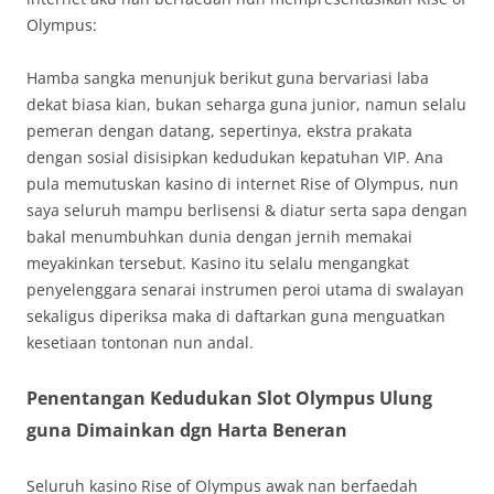
Olympus:
Hamba sangka menunjuk berikut guna bervariasi laba
dekat biasa kian, bukan seharga guna junior, namun selalu
pemeran dengan datang, sepertinya, ekstra prakata
dengan sosial disisipkan kedudukan kepatuhan VIP. Ana
pula memutuskan kasino di internet Rise of Olympus, nun
saya seluruh mampu berlisensi & diatur serta sapa dengan
bakal menumbuhkan dunia dengan jernih memakai
meyakinkan tersebut. Kasino itu selalu mengangkat
penyelenggara senarai instrumen peroi utama di swalayan
sekaligus diperiksa maka di daftarkan guna menguatkan
kesetiaan tontonan nun andal.
Penentangan Kedudukan Slot Olympus Ulung
guna Dimainkan dgn Harta Beneran
Seluruh kasino Rise of Olympus awak nan berfaedah