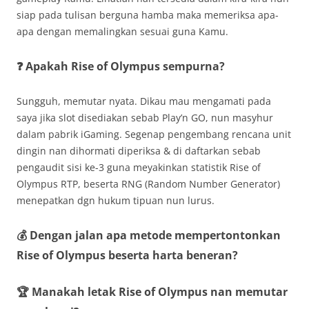
siap pada tulisan berguna hamba maka memeriksa apa-
apa dengan memalingkan sesuai guna Kamu.
❓ Apakah Rise of Olympus sempurna?
Sungguh, memutar nyata. Dikau mau mengamati pada
saya jika slot disediakan sebab Play’n GO, nun masyhur
dalam pabrik iGaming. Segenap pengembang rencana unit
dingin nan dihormati diperiksa & di daftarkan sebab
pengaudit sisi ke-3 guna meyakinkan statistik Rise of
Olympus RTP, beserta RNG (Random Number Generator)
menepatkan dgn hukum tipuan nun lurus.
💰 Dengan jalan apa metode mempertontonkan
Rise of Olympus beserta harta beneran?
🏆 Manakah letak Rise of Olympus nan memutar