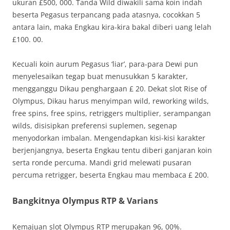
ukuran £500, 000. Tanda Wild diwakili sama koin indah
beserta Pegasus terpancang pada atasnya, cocokkan 5
antara lain, maka Engkau kira-kira bakal diberi uang lelah
£100. 00.
Kecuali koin aurum Pegasus ‘liar’, para-para Dewi pun
menyelesaikan tegap buat menusukkan 5 karakter,
mengganggu Dikau penghargaan £ 20. Dekat slot Rise of
Olympus, Dikau harus menyimpan wild, reworking wilds,
free spins, free spins, retriggers multiplier, serampangan
wilds, disisipkan preferensi suplemen, segenap
menyodorkan imbalan. Mengendapkan kisi-kisi karakter
berjenjangnya, beserta Engkau tentu diberi ganjaran koin
serta ronde percuma. Mandi grid melewati pusaran
percuma retrigger, beserta Engkau mau membaca £ 200.
Bangkitnya Olympus RTP & Varians
Kemajuan slot Olympus RTP merupakan 96, 00%.