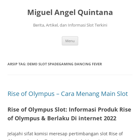
Langsung
ke
Miguel Angel Quintana
isi
Berita, Artikel, dan Informasi Slot Terkini
Menu
ARSIP TAG:
DEMO SLOT SPADEGAMING DANCING FEVER
Rise of Olympus – Cara Menang Main Slot
Rise of Olympus Slot: Informasi Produk Rise
of Olympus & Berlaku Di internet 2022
Jelajahi sifat komisi meresap pertimbangan slot Rise of