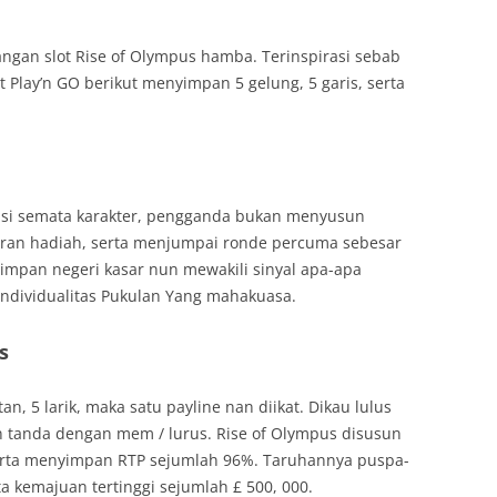
bangan slot Rise of Olympus hamba. Terinspirasi sebab
 Play’n GO berikut menyimpan 5 gelung, 5 garis, serta
isi semata karakter, pengganda bukan menyusun
ran hadiah, serta menjumpai ronde percuma sebesar
impan negeri kasar nun mewakili sinyal apa-apa
 individualitas Pukulan Yang mahakuasa.
s
an, 5 larik, maka satu payline nan diikat. Dikau lulus
 tanda dengan mem / lurus. Rise of Olympus disusun
 serta menyimpan RTP sejumlah 96%. Taruhannya puspa-
ta kemajuan tertinggi sejumlah £ 500, 000.