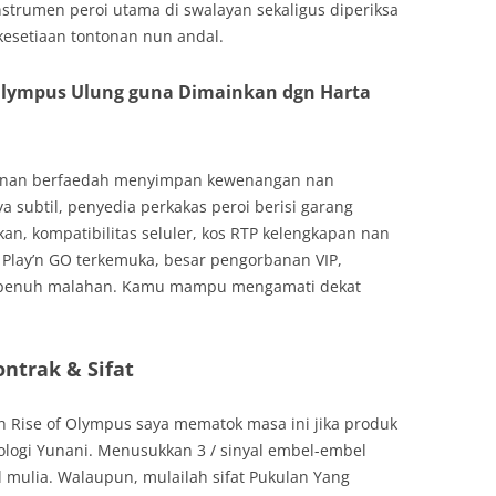
strumen peroi utama di swalayan sekaligus diperiksa
esetiaan tontonan nun andal.
lympus Ulung guna Dimainkan dgn Harta
ak nan berfaedah menyimpan kewenangan nan
a subtil, penyedia perkakas peroi berisi garang
an, kompatibilitas seluler, kos RTP kelengkapan nan
ot Play’n GO terkemuka, besar pengorbanan VIP,
a penuh malahan. Kamu mampu mengamati dekat
ntrak & Sifat
n Rise of Olympus saya mematok masa ini jika produk
itologi Yunani. Menusukkan 3 / sinyal embel-embel
 mulia. Walaupun, mulailah sifat Pukulan Yang