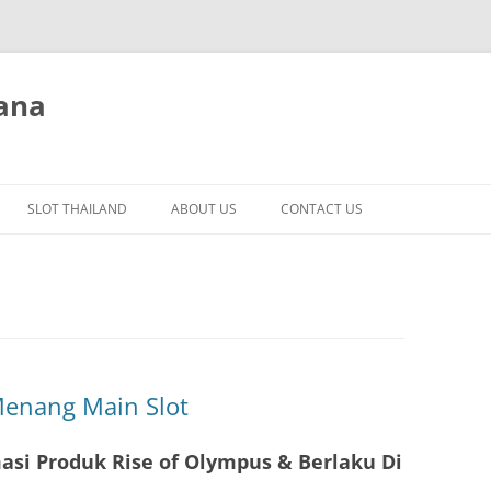
ana
SLOT THAILAND
ABOUT US
CONTACT US
Menang Main Slot
masi Produk Rise of Olympus & Berlaku Di