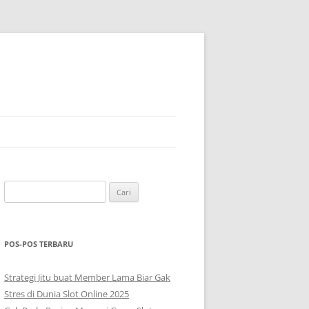
Cari
untuk:
POS-POS TERBARU
Strategi Jitu buat Member Lama Biar Gak
Stres di Dunia Slot Online 2025