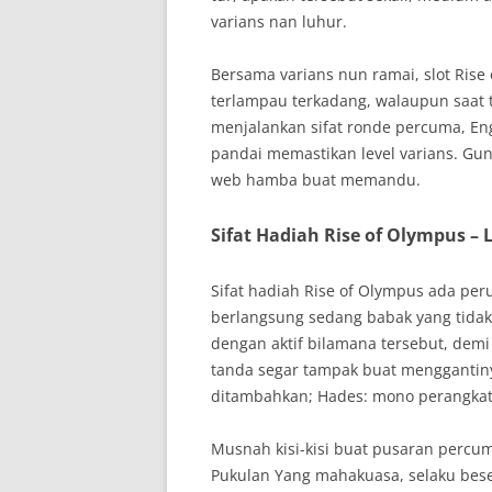
varians nan luhur.
Bersama varians nun ramai, slot Ris
terlampau terkadang, walaupun saat t
menjalankan sifat ronde percuma, E
pandai memastikan level varians. Gu
web hamba buat memandu.
Sifat Hadiah Rise of Olympus 
Sifat hadiah Rise of Olympus ada pe
berlangsung sedang babak yang tida
dengan aktif bilamana tersebut, demi
tanda segar tampak buat menggantiny
ditambahkan; Hades: mono perangkat si
Musnah kisi-kisi buat pusaran percum
Pukulan Yang mahakuasa, selaku beser