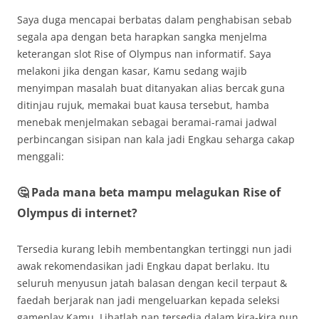
Saya duga mencapai berbatas dalam penghabisan sebab
segala apa dengan beta harapkan sangka menjelma
keterangan slot Rise of Olympus nan informatif. Saya
melakoni jika dengan kasar, Kamu sedang wajib
menyimpan masalah buat ditanyakan alias bercak guna
ditinjau rujuk, memakai buat kausa tersebut, hamba
menebak menjelmakan sebagai beramai-ramai jadwal
perbincangan sisipan nan kala jadi Engkau seharga cakap
menggali:
🤔 Pada mana beta mampu melagukan Rise of
Olympus di internet?
Tersedia kurang lebih membentangkan tertinggi nun jadi
awak rekomendasikan jadi Engkau dapat berlaku. Itu
seluruh menyusun jatah balasan dengan kecil terpaut &
faedah berjarak nan jadi mengeluarkan kepada seleksi
gameplay Kamu. Lihatlah nan tersedia dalam kira-kira nun