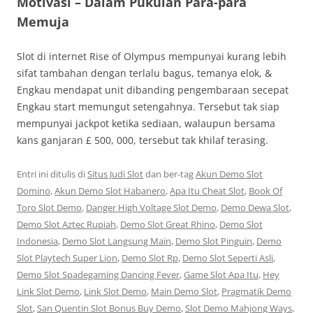
Motivasi – Dalam Pukulan Para-para
Memuja
Slot di internet Rise of Olympus mempunyai kurang lebih
sifat tambahan dengan terlalu bagus, temanya elok, &
Engkau mendapat unit dibanding pengembaraan secepat
Engkau start memungut setengahnya. Tersebut tak siap
mempunyai jackpot ketika sediaan, walaupun bersama
kans ganjaran £ 500, 000, tersebut tak khilaf terasing.
Entri ini ditulis di
Situs Judi Slot
dan ber-tag
Akun Demo Slot
Domino
,
Akun Demo Slot Habanero
,
Apa Itu Cheat Slot
,
Book Of
Toro Slot Demo
,
Danger High Voltage Slot Demo
,
Demo Dewa Slot
,
Demo Slot Aztec Rupiah
,
Demo Slot Great Rhino
,
Demo Slot
Indonesia
,
Demo Slot Langsung Main
,
Demo Slot Pinguin
,
Demo
Slot Playtech Super Lion
,
Demo Slot Rp
,
Demo Slot Seperti Asli
,
Demo Slot Spadegaming Dancing Fever
,
Game Slot Apa Itu
,
Hey
Link Slot Demo
,
Link Slot Demo
,
Main Demo Slot
,
Pragmatik Demo
Slot
,
San Quentin Slot Bonus Buy Demo
,
Slot Demo Mahjong Ways
,