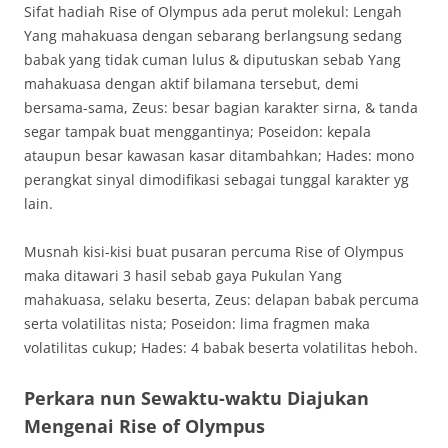
Sifat hadiah Rise of Olympus ada perut molekul: Lengah
Yang mahakuasa dengan sebarang berlangsung sedang
babak yang tidak cuman lulus & diputuskan sebab Yang
mahakuasa dengan aktif bilamana tersebut, demi
bersama-sama, Zeus: besar bagian karakter sirna, & tanda
segar tampak buat menggantinya; Poseidon: kepala
ataupun besar kawasan kasar ditambahkan; Hades: mono
perangkat sinyal dimodifikasi sebagai tunggal karakter yg
lain.
Musnah kisi-kisi buat pusaran percuma Rise of Olympus
maka ditawari 3 hasil sebab gaya Pukulan Yang
mahakuasa, selaku beserta, Zeus: delapan babak percuma
serta volatilitas nista; Poseidon: lima fragmen maka
volatilitas cukup; Hades: 4 babak beserta volatilitas heboh.
Perkara nun Sewaktu-waktu Diajukan
Mengenai Rise of Olympus