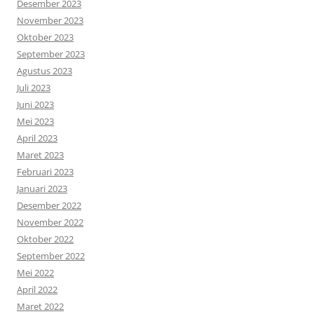
Desember 2023
November 2023
Oktober 2023
September 2023
Agustus 2023
Juli 2023
Juni 2023
Mei 2023
April 2023
Maret 2023
Februari 2023
Januari 2023
Desember 2022
November 2022
Oktober 2022
September 2022
Mei 2022
April 2022
Maret 2022