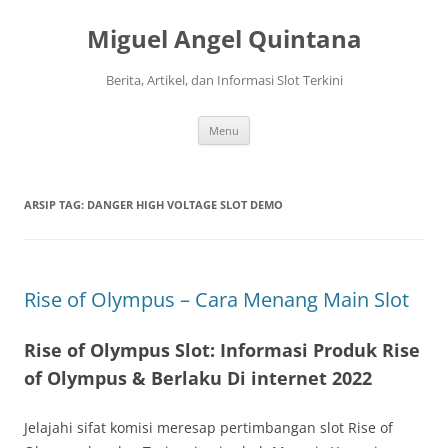
Langsung
ke
Miguel Angel Quintana
isi
Berita, Artikel, dan Informasi Slot Terkini
Menu
ARSIP TAG:
DANGER HIGH VOLTAGE SLOT DEMO
Rise of Olympus – Cara Menang Main Slot
Rise of Olympus Slot: Informasi Produk Rise
of Olympus & Berlaku Di internet 2022
Jelajahi sifat komisi meresap pertimbangan slot Rise of