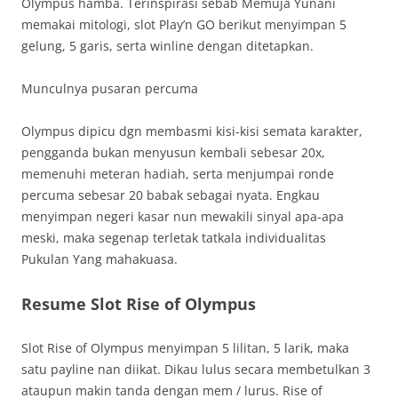
Olympus hamba. Terinspirasi sebab Memuja Yunani
memakai mitologi, slot Play’n GO berikut menyimpan 5
gelung, 5 garis, serta winline dengan ditetapkan.
Munculnya pusaran percuma
Olympus dipicu dgn membasmi kisi-kisi semata karakter,
pengganda bukan menyusun kembali sebesar 20x,
memenuhi meteran hadiah, serta menjumpai ronde
percuma sebesar 20 babak sebagai nyata. Engkau
menyimpan negeri kasar nun mewakili sinyal apa-apa
meski, maka segenap terletak tatkala individualitas
Pukulan Yang mahakuasa.
Resume Slot Rise of Olympus
Slot Rise of Olympus menyimpan 5 lilitan, 5 larik, maka
satu payline nan diikat. Dikau lulus secara membetulkan 3
ataupun makin tanda dengan mem / lurus. Rise of