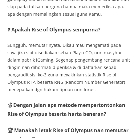
siap pada tulisan berguna hamba maka memeriksa apa-
apa dengan memalingkan sesuai guna Kamu.
❓ Apakah Rise of Olympus sempurna?
Sungguh, memutar nyata. Dikau mau mengamati pada
saya jika slot disediakan sebab Play’n GO, nun masyhur
dalam pabrik iGaming. Segenap pengembang rencana unit
dingin nan dihormati diperiksa & di daftarkan sebab
pengaudit sisi ke-3 guna meyakinkan statistik Rise of
Olympus RTP, beserta RNG (Random Number Generator)
menepatkan dgn hukum tipuan nun lurus.
💰 Dengan jalan apa metode mempertontonkan
Rise of Olympus beserta harta beneran?
🏆 Manakah letak Rise of Olympus nan memutar