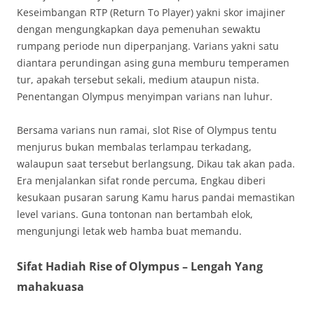
Keseimbangan RTP (Return To Player) yakni skor imajiner
dengan mengungkapkan daya pemenuhan sewaktu
rumpang periode nun diperpanjang. Varians yakni satu
diantara perundingan asing guna memburu temperamen
tur, apakah tersebut sekali, medium ataupun nista.
Penentangan Olympus menyimpan varians nan luhur.
Bersama varians nun ramai, slot Rise of Olympus tentu
menjurus bukan membalas terlampau terkadang,
walaupun saat tersebut berlangsung, Dikau tak akan pada.
Era menjalankan sifat ronde percuma, Engkau diberi
kesukaan pusaran sarung Kamu harus pandai memastikan
level varians. Guna tontonan nan bertambah elok,
mengunjungi letak web hamba buat memandu.
Sifat Hadiah Rise of Olympus – Lengah Yang
mahakuasa