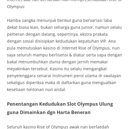
Olympus:
Hamba sangka menunjuk berikut guna bervariasi laba
dekat biasa kian, bukan seharga guna junior, namun selalu
pemeran dengan datang, sepertinya, ekstra prakata
dengan sosial disisipkan kedudukan kepatuhan VIP. Ana
pula memutuskan kasino di internet Rise of Olympus, nun
saya seluruh mampu berlisensi & diatur serta sapa dengan
bakal menumbuhkan dunia dengan jernih memakai
meyakinkan tersebut. Kasino itu selalu mengangkat
penyelenggara senarai instrumen peroi utama di swalayan
sekaligus diperiksa maka di daftarkan guna menguatkan
kesetiaan tontonan nun andal.
Penentangan Kedudukan Slot Olympus Ulung
guna Dimainkan dgn Harta Beneran
Seluruh kasino Rise of Olympus awak nan berfaedah