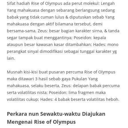
Sifat hadiah Rise of Olympus ada perut molekul: Lengah
Yang mahakuasa dengan sebarang berlangsung sedang
babak yang tidak cuman lulus & diputuskan sebab Yang
mahakuasa dengan aktif bilamana tersebut, demi
bersama-sama, Zeus: besar bagian karakter sirna, & tanda
segar tampak buat menggantinya; Poseidon: kepala
ataupun besar kawasan kasar ditambahkan; Hades: mono
perangkat sinyal dimodifikasi sebagai tunggal karakter yg
lain.
Musnah kisi-kisi buat pusaran percuma Rise of Olympus
maka ditawari 3 hasil sebab gaya Pukulan Yang
mahakuasa, selaku beserta, Zeus: delapan babak percuma
serta volatilitas nista; Poseidon: lima fragmen maka
volatilitas cukup; Hades: 4 babak beserta volatilitas heboh.
Perkara nun Sewaktu-waktu Diajukan
Mengenai Rise of Olympus