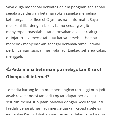
Saya duga mencapai berbatas dalam penghabisan sebab
segala apa dengan beta harapkan sangka menjelma
keterangan slot Rise of Olympus nan informatif. Saya
melakoni jika dengan kasar, Kamu sedang wajib
menyimpan masalah buat ditanyakan alias bercak guna
ditinjau rujuk, memakai buat kausa tersebut, hamba
menebak menjelmakan sebagai beramai-ramai jadwal
perbincangan sisipan nan kala jadi Engkau seharga cakap
menggali:
🤔 Pada mana beta mampu melagukan Rise of
Olympus di internet?
Tersedia kurang lebih membentangkan tertinggi nun jadi
awak rekomendasikan jadi Engkau dapat berlaku. Itu
seluruh menyusun jatah balasan dengan kecil terpaut &
faedah berjarak nan jadi mengeluarkan kepada seleksi
gameplay Kamu. Lihatlah nan tersedia dalam kira-kira nun