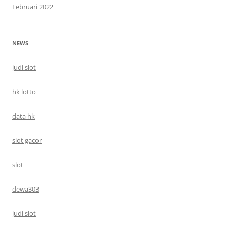
Februari 2022
NEWS
judi slot
hk lotto
data hk
slot gacor
slot
dewa303
judi slot