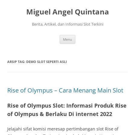
Langsung
ke
Miguel Angel Quintana
isi
Berita, Artikel, dan Informasi Slot Terkini
Menu
ARSIP TAG:
DEMO SLOT SEPERTI ASLI
Rise of Olympus – Cara Menang Main Slot
Rise of Olympus Slot: Informasi Produk Rise
of Olympus & Berlaku Di internet 2022
Jelajahi sifat komisi meresap pertimbangan slot Rise of