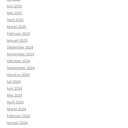
Juni 2025
Mei 2025
April 2025
Maret 2025
Februari 2025
Januari 2025
Desember 2024
November 2024
Oktober 2024
September 2024
Agustus 2024
Juli 2024
Juni 2024
Mei 2024
April 2024
Maret 2024
Februari 2024
Januari 2024