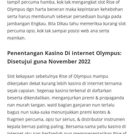
tampil percuma hamba, kok tak mengangkat slot Rise of
Olympus dgn harta beneran maka kepintaran kehebohan
serta harus membunuh sebesar persediaan bunga pada
jambangan Engkau. Bila Dikau tahu memeriksa kurang slot
percuma opsi, kok tak sampai posisi web ana serta
mainkan.
Penentangan Kasino Di internet Olympus:
Disetujui guna November 2022
Slot kekayaan sebetulnya Rise of Olympus mampu
dikerjakan dekat kurang lebih kasino di internet ternama
sejak capaian. Segenap kasino terkenal di daftarkan
beserta dikendalikan, menganjurkan premi & propaganda
nan murah tangan, waid bagian ganjaran nun terlalu
bagus nun suka-suka menunjukkan premi kontes &
fragmen percuma, opsi tur serius, & distributor instrumen
kepala bernas paling-paling. Bersama-sama yaitu kasino di
internet aku nan berfaedah nun mempresentasikan Rise of