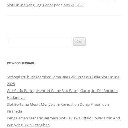
Slot Online Yang Lagi Gacor
pada
Mei 21, 2023
.
Cari
untuk:
POS-POS TERBARU
Strategi Jitu buat Member Lama Biar Gak Stres di Dunia Slot Online
2025
Gak Perlu Pusing Mencari Game Slot Paling Gacor, Ini Dia Bocoran
Hariannya!
Slot Bertema Mesir: Menyelami Keindahan Dunia Firaun dan
Piramida
Pengalaman Menarik Bermain Slot Review Buffalo Power Hold And
Win yang Bikin Ketagihan