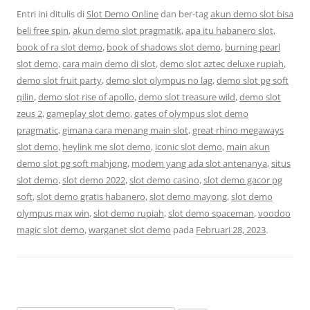
Entri ini ditulis di
Slot Demo Online
dan ber-tag
akun demo slot bisa
beli free spin
,
akun demo slot pragmatik
,
apa itu habanero slot
,
book of ra slot demo
,
book of shadows slot demo
,
burning pearl
slot demo
,
cara main demo di slot
,
demo slot aztec deluxe rupiah
,
demo slot fruit party
,
demo slot olympus no lag
,
demo slot pg soft
qilin
,
demo slot rise of apollo
,
demo slot treasure wild
,
demo slot
zeus 2
,
gameplay slot demo
,
gates of olympus slot demo
pragmatic
,
gimana cara menang main slot
,
great rhino megaways
slot demo
,
heylink me slot demo
,
iconic slot demo
,
main akun
demo slot pg soft mahjong
,
modem yang ada slot antenanya
,
situs
slot demo
,
slot demo 2022
,
slot demo casino
,
slot demo gacor pg
soft
,
slot demo gratis habanero
,
slot demo mayong
,
slot demo
olympus max win
,
slot demo rupiah
,
slot demo spaceman
,
voodoo
magic slot demo
,
warganet slot demo
pada
Februari 28, 2023
.