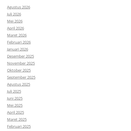
Agustus 2026
Juli 2026
Mei 2026
April 2026
Maret 2026
Februari 2026
Januari 2026
Desember 2025
November 2025
Oktober 2025
September 2025
Agustus 2025
Juli 2025
Juni 2025
Mei 2025
April 2025
Maret 2025
Februari 2025