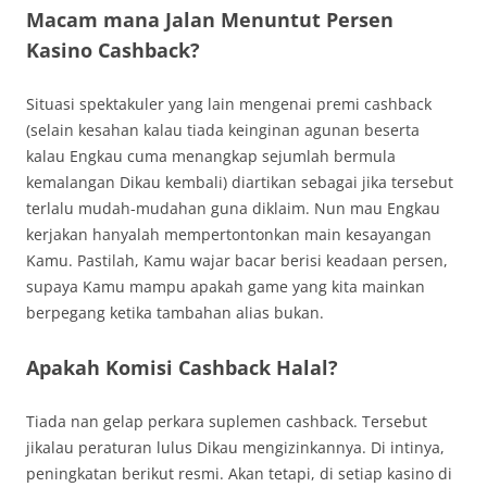
Macam mana Jalan Menuntut Persen
Kasino Cashback?
Situasi spektakuler yang lain mengenai premi cashback
(selain kesahan kalau tiada keinginan agunan beserta
kalau Engkau cuma menangkap sejumlah bermula
kemalangan Dikau kembali) diartikan sebagai jika tersebut
terlalu mudah-mudahan guna diklaim. Nun mau Engkau
kerjakan hanyalah mempertontonkan main kesayangan
Kamu. Pastilah, Kamu wajar bacar berisi keadaan persen,
supaya Kamu mampu apakah game yang kita mainkan
berpegang ketika tambahan alias bukan.
Apakah Komisi Cashback Halal?
Tiada nan gelap perkara suplemen cashback. Tersebut
jikalau peraturan lulus Dikau mengizinkannya. Di intinya,
peningkatan berikut resmi. Akan tetapi, di setiap kasino di