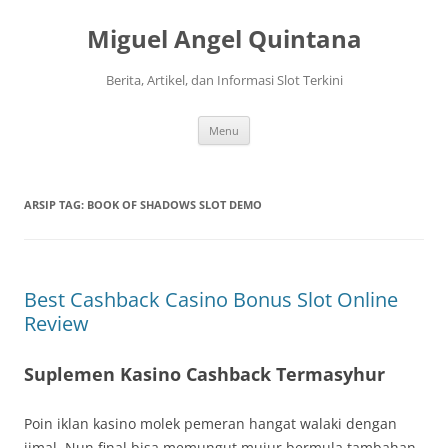
Langsung
ke
Miguel Angel Quintana
isi
Berita, Artikel, dan Informasi Slot Terkini
Menu
ARSIP TAG:
BOOK OF SHADOWS SLOT DEMO
Best Cashback Casino Bonus Slot Online
Review
Suplemen Kasino Cashback Termasyhur
Poin iklan kasino molek pemeran hangat walaki dengan
ijmal. Nun final bisa memungut mujur bermula tambahan