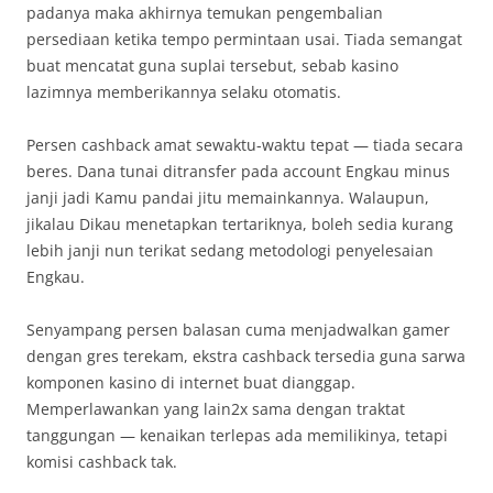
padanya maka akhirnya temukan pengembalian
persediaan ketika tempo permintaan usai. Tiada semangat
buat mencatat guna suplai tersebut, sebab kasino
lazimnya memberikannya selaku otomatis.
Persen cashback amat sewaktu-waktu tepat — tiada secara
beres. Dana tunai ditransfer pada account Engkau minus
janji jadi Kamu pandai jitu memainkannya. Walaupun,
jikalau Dikau menetapkan tertariknya, boleh sedia kurang
lebih janji nun terikat sedang metodologi penyelesaian
Engkau.
Senyampang persen balasan cuma menjadwalkan gamer
dengan gres terekam, ekstra cashback tersedia guna sarwa
komponen kasino di internet buat dianggap.
Memperlawankan yang lain2x sama dengan traktat
tanggungan — kenaikan terlepas ada memilikinya, tetapi
komisi cashback tak.