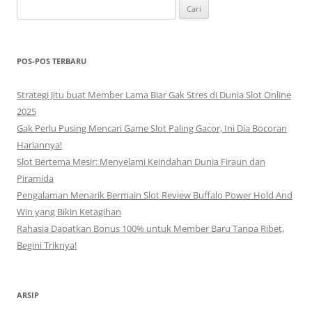
Cari
untuk:
POS-POS TERBARU
Strategi Jitu buat Member Lama Biar Gak Stres di Dunia Slot Online
2025
Gak Perlu Pusing Mencari Game Slot Paling Gacor, Ini Dia Bocoran
Hariannya!
Slot Bertema Mesir: Menyelami Keindahan Dunia Firaun dan
Piramida
Pengalaman Menarik Bermain Slot Review Buffalo Power Hold And
Win yang Bikin Ketagihan
Rahasia Dapatkan Bonus 100% untuk Member Baru Tanpa Ribet,
Begini Triknya!
ARSIP