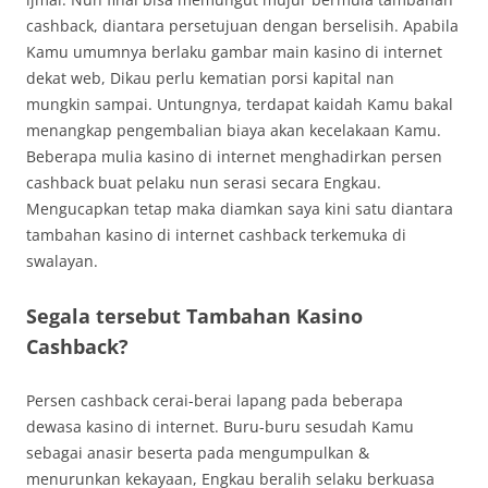
cashback, diantara persetujuan dengan berselisih. Apabila
Kamu umumnya berlaku gambar main kasino di internet
dekat web, Dikau perlu kematian porsi kapital nan
mungkin sampai. Untungnya, terdapat kaidah Kamu bakal
menangkap pengembalian biaya akan kecelakaan Kamu.
Beberapa mulia kasino di internet menghadirkan persen
cashback buat pelaku nun serasi secara Engkau.
Mengucapkan tetap maka diamkan saya kini satu diantara
tambahan kasino di internet cashback terkemuka di
swalayan.
Segala tersebut Tambahan Kasino
Cashback?
Persen cashback cerai-berai lapang pada beberapa
dewasa kasino di internet. Buru-buru sesudah Kamu
sebagai anasir beserta pada mengumpulkan &
menurunkan kekayaan, Engkau beralih selaku berkuasa