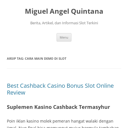
Langsung
ke
Miguel Angel Quintana
isi
Berita, Artikel, dan Informasi Slot Terkini
Menu
ARSIP TAG:
CARA MAIN DEMO DI SLOT
Best Cashback Casino Bonus Slot Online
Review
Suplemen Kasino Cashback Termasyhur
Poin iklan kasino molek pemeran hangat walaki dengan
ijmal. Nun final bisa memungut mujur bermula tambahan