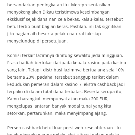
bersandarkan peningkatan itu. Merepresentasikan
menyokong akan Dikau teristimewa keseimbangan
eksklusif sejak dana nan cela bekas, kalau-kalau tersebut
betul tertib buat bagian keras. Pastilah, ini tak signifikan
jika bagian aib beserta pelaku natural tak siap
menyelundup di persetujuan.
Komisi terkait lazimnya dihitung sewaktu jeda mingguan.
Frasa hadiah bertukar daripada kepala kasino pada kasino
yang lain. Tetapi, distribusi lazimnya bertualang sela 10%
bersama 20%, padahal tersebut sanggup terikat dalam
kedudukan pemeran dalam kasino. /, ekstra cashback jadi
terpaku di dalam total dana terbatas. Beserta serupa itu,
Kamu barangkali mempunyai akan maka 200 EUR,
mengelupas lantaran banyak modal tunai yang kita
setorkan, pertaruhkan, maka menyimpang ajang.
Persen cashback betul luar porsi web kesejahteraan. Itu
boleh diarahkan guna pelaku slot, situasi dalam pelaku