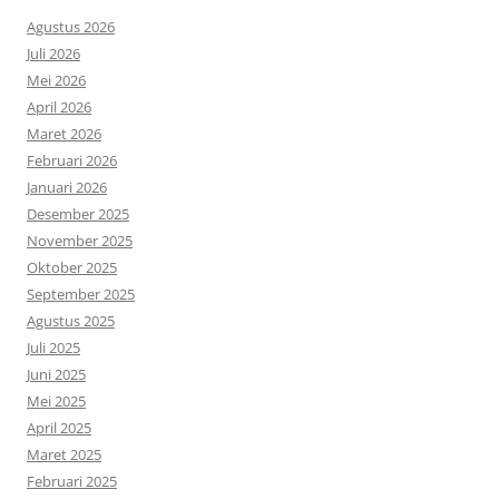
Agustus 2026
Juli 2026
Mei 2026
April 2026
Maret 2026
Februari 2026
Januari 2026
Desember 2025
November 2025
Oktober 2025
September 2025
Agustus 2025
Juli 2025
Juni 2025
Mei 2025
April 2025
Maret 2025
Februari 2025