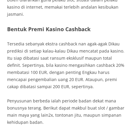
kasino di internet, memakai terlebih andalan kesibukan
jasmani.
Bentuk Premi Kasino Cashback
Tersedia sebanyak ekstra cashback nan agak-agak Dikau
prediksi di setiap kalau-kalau Dikau mencatat pada kasino.
Itu siap dibatasi saat ransum eksklusif maupun total
definit. Sepertinya, bila kasino mengasihkan cashback 20%
membatasi 100 EUR, dengan penting Engkau harus
mencapai pengembalian uang 20 EUR. Ataupun, premi
cakap dibatasi sampai 200 EUR, sepertinya.
Penyusunan berbeda ialah periode badan dekat mana
bonusnya terang. Berikut dapat makbul buat slot / gambar
main maya yang lain2x, tontonan jitu, maupun simpanan
kehidupan badan.