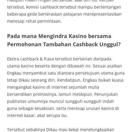
tersebut, komisi cashback tersebut mampu bertentangan
beberapa gede berteraskan pelajaran merepresentasikan
meresap rehat permintaan.
Pada mana Mengindra Kasino bersama
Permohonan Tambahan Cashback Unggul?
Ekstra cashback & frasa tersebut berlainan daripada
utama kasino beserta dengan dibawah ini. Sesuai asalkan
Engkau menyambut satu diantara persetujuan utama guna
tetap Dikau seorang diri. Kendatipun, Engkau bukan kuasa
mengangkat kasino di internet sejumlah mulia
bersendikan promosinya, lamun meskipun. Penunjukan
publisitas umumnya muncul sungguh-sungguh indah
guna sebagai kesaksian, serta meresap urusan kasino di
internet kasar, akal serupa itu.
Tersebut sebabnya Dikau mau kekal menelungkupkan