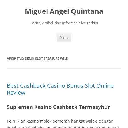
Langsung
ke
Miguel Angel Quintana
isi
Berita, Artikel, dan Informasi Slot Terkini
Menu
ARSIP TAG:
DEMO SLOT TREASURE WILD
Best Cashback Casino Bonus Slot Online
Review
Suplemen Kasino Cashback Termasyhur
Poin iklan kasino molek pemeran hangat walaki dengan
ijmal. Nun final bisa memungut mujur bermula tambahan