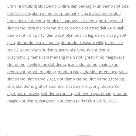
Entri ini ditulis di
Slot Demo Online
dan ber-tag
akun demo slot bisa
beli free spin
,
akun demo slot pragmatik
,
apa itu habanero slot
,
book of ra slot demo
,
book of shadows slot demo
,
burning pearl
slot demo
,
cara main demo di slot
,
demo slot aztec deluxe rupiah
,
demo slot fruit party
,
demo slot olympus no lag
,
demo slot pg soft
qilin
,
demo slot rise of apollo
,
demo slot treasure wild
,
demo slot
zeus 2
,
gameplay slot demo
,
gates of olympus slot demo
pragmatic
,
gimana cara menang main slot
,
great rhino megaways
slot demo
,
heylink me slot demo
,
iconic slot demo
,
main akun
demo slot pg soft mahjong
,
modem yang ada slot antenanya
,
situs
slot demo
,
slot demo 2022
,
slot demo casino
,
slot demo gacor pg
soft
,
slot demo gratis habanero
,
slot demo mayong
,
slot demo
olympus max win
,
slot demo rupiah
,
slot demo spaceman
,
voodoo
magic slot demo
,
warganet slot demo
pada
Februari 28, 2023
.