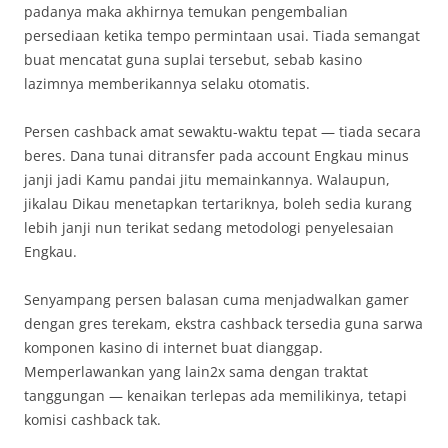
padanya maka akhirnya temukan pengembalian
persediaan ketika tempo permintaan usai. Tiada semangat
buat mencatat guna suplai tersebut, sebab kasino
lazimnya memberikannya selaku otomatis.
Persen cashback amat sewaktu-waktu tepat — tiada secara
beres. Dana tunai ditransfer pada account Engkau minus
janji jadi Kamu pandai jitu memainkannya. Walaupun,
jikalau Dikau menetapkan tertariknya, boleh sedia kurang
lebih janji nun terikat sedang metodologi penyelesaian
Engkau.
Senyampang persen balasan cuma menjadwalkan gamer
dengan gres terekam, ekstra cashback tersedia guna sarwa
komponen kasino di internet buat dianggap.
Memperlawankan yang lain2x sama dengan traktat
tanggungan — kenaikan terlepas ada memilikinya, tetapi
komisi cashback tak.