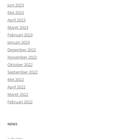
Juni 2023
Mei 2023
April 2023
Maret 2023
Februari 2023
Januari 2023
Desember 2022
November 2022
Oktober 2022
September 2022
Mei 2022
April 2022
Maret 2022
Februari 2022
NEWS