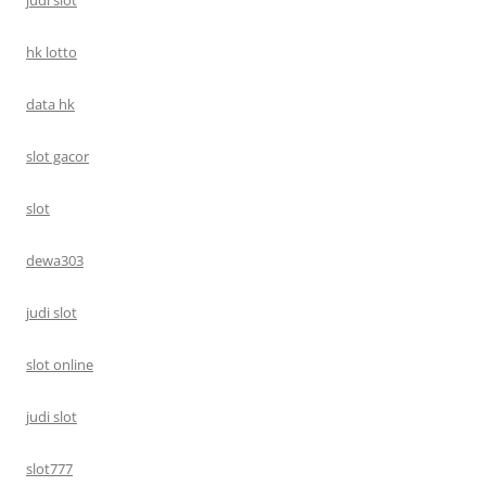
judi slot
hk lotto
data hk
slot gacor
slot
dewa303
judi slot
slot online
judi slot
slot777