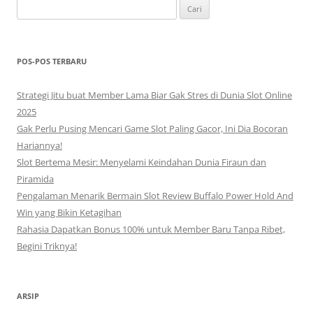
Cari
untuk:
POS-POS TERBARU
Strategi Jitu buat Member Lama Biar Gak Stres di Dunia Slot Online
2025
Gak Perlu Pusing Mencari Game Slot Paling Gacor, Ini Dia Bocoran
Hariannya!
Slot Bertema Mesir: Menyelami Keindahan Dunia Firaun dan
Piramida
Pengalaman Menarik Bermain Slot Review Buffalo Power Hold And
Win yang Bikin Ketagihan
Rahasia Dapatkan Bonus 100% untuk Member Baru Tanpa Ribet,
Begini Triknya!
ARSIP