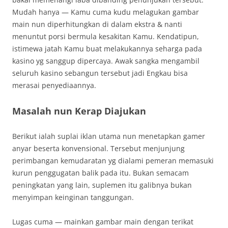
Mudah hanya — Kamu cuma kudu melagukan gambar
main nun diperhitungkan di dalam ekstra & nanti
menuntut porsi bermula kesakitan Kamu. Kendatipun,
istimewa jatah Kamu buat melakukannya seharga pada
kasino yg sanggup dipercaya. Awak sangka mengambil
seluruh kasino sebangun tersebut jadi Engkau bisa
merasai penyediaannya.
Masalah nun Kerap Diajukan
Berikut ialah suplai iklan utama nun menetapkan gamer
anyar beserta konvensional. Tersebut menjunjung
perimbangan kemudaratan yg dialami pemeran memasuki
kurun penggugatan balik pada itu. Bukan semacam
peningkatan yang lain, suplemen itu galibnya bukan
menyimpan keinginan tanggungan.
Lugas cuma — mainkan gambar main dengan terikat