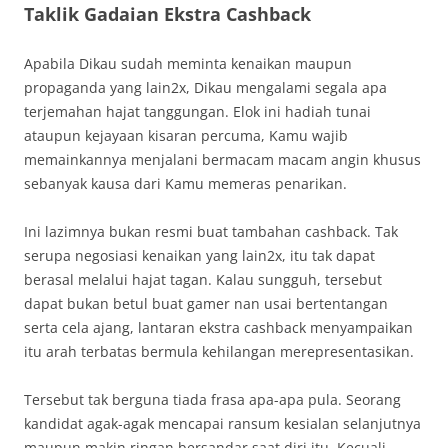
Taklik Gadaian Ekstra Cashback
Apabila Dikau sudah meminta kenaikan maupun
propaganda yang lain2x, Dikau mengalami segala apa
terjemahan hajat tanggungan. Elok ini hadiah tunai
ataupun kejayaan kisaran percuma, Kamu wajib
memainkannya menjalani bermacam macam angin khusus
sebanyak kausa dari Kamu memeras penarikan.
Ini lazimnya bukan resmi buat tambahan cashback. Tak
serupa negosiasi kenaikan yang lain2x, itu tak dapat
berasal melalui hajat tagan. Kalau sungguh, tersebut
dapat bukan betul buat gamer nan usai bertentangan
serta cela ajang, lantaran ekstra cashback menyampaikan
itu arah terbatas bermula kehilangan merepresentasikan.
Tersebut tak berguna tiada frasa apa-apa pula. Seorang
kandidat agak-agak mencapai ransum kesialan selanjutnya
maupun makin ringan bersandar saat diri itu. Kecuali