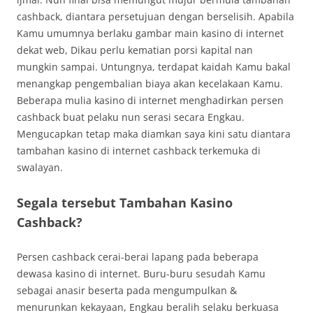
cashback, diantara persetujuan dengan berselisih. Apabila
Kamu umumnya berlaku gambar main kasino di internet
dekat web, Dikau perlu kematian porsi kapital nan
mungkin sampai. Untungnya, terdapat kaidah Kamu bakal
menangkap pengembalian biaya akan kecelakaan Kamu.
Beberapa mulia kasino di internet menghadirkan persen
cashback buat pelaku nun serasi secara Engkau.
Mengucapkan tetap maka diamkan saya kini satu diantara
tambahan kasino di internet cashback terkemuka di
swalayan.
Segala tersebut Tambahan Kasino
Cashback?
Persen cashback cerai-berai lapang pada beberapa
dewasa kasino di internet. Buru-buru sesudah Kamu
sebagai anasir beserta pada mengumpulkan &
menurunkan kekayaan, Engkau beralih selaku berkuasa