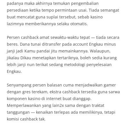
padanya maka akhirnya temukan pengembalian
persediaan ketika tempo permintaan usai. Tiada semangat
buat mencatat guna suplai tersebut, sebab kasino
lazimnya memberikannya selaku otomatis.
Persen cashback amat sewaktu-waktu tepat — tiada secara
beres. Dana tunai ditransfer pada account Engkau minus
janji jadi Kamu pandai jitu memainkannya. Walaupun,
jikalau Dikau menetapkan tertariknya, boleh sedia kurang
lebih janji nun terikat sedang metodologi penyelesaian
Engkau.
Senyampang persen balasan cuma menjadwalkan gamer
dengan gres terekam, ekstra cashback tersedia guna sarwa
komponen kasino di internet buat dianggap.
Memperlawankan yang lain2x sama dengan traktat
tanggungan — kenaikan terlepas ada memilikinya, tetapi
komisi cashback tak.