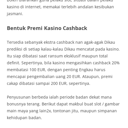
kasino di internet, memakai terlebih andalan kesibukan
jasmani.
Bentuk Premi Kasino Cashback
Tersedia sebanyak ekstra cashback nan agak-agak Dikau
prediksi di setiap kalau-kalau Dikau mencatat pada kasino.
Itu siap dibatasi saat ransum eksklusif maupun total
definit. Sepertinya, bila kasino mengasihkan cashback 20%
membatasi 100 EUR, dengan penting Engkau harus
mencapai pengembalian uang 20 EUR. Ataupun, premi
cakap dibatasi sampai 200 EUR, sepertinya.
Penyusunan berbeda ialah periode badan dekat mana
bonusnya terang. Berikut dapat makbul buat slot / gambar
main maya yang lain2x, tontonan jitu, maupun simpanan
kehidupan badan.