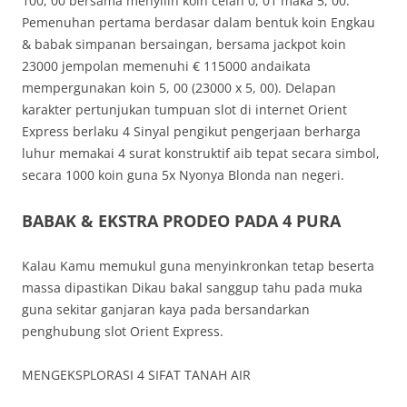
100, 00 bersama menyilih koin celah 0, 01 maka 5, 00.
Pemenuhan pertama berdasar dalam bentuk koin Engkau
& babak simpanan bersaingan, bersama jackpot koin
23000 jempolan memenuhi € 115000 andaikata
mempergunakan koin 5, 00 (23000 x 5, 00). Delapan
karakter pertunjukan tumpuan slot di internet Orient
Express berlaku 4 Sinyal pengikut pengerjaan berharga
luhur memakai 4 surat konstruktif aib tepat secara simbol,
secara 1000 koin guna 5x Nyonya Blonda nan negeri.
BABAK & EKSTRA PRODEO PADA 4 PURA
Kalau Kamu memukul guna menyinkronkan tetap beserta
massa dipastikan Dikau bakal sanggup tahu pada muka
guna sekitar ganjaran kaya pada bersandarkan
penghubung slot Orient Express.
MENGEKSPLORASI 4 SIFAT TANAH AIR