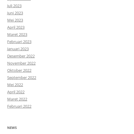
Juli 2023
Juni 2023
Mei 2023
April 2023
Maret 2023
Februari 2023
Januari 2023
Desember 2022
November 2022
Oktober 2022
September 2022
Mei 2022
April 2022
Maret 2022
Februari 2022
NEWS