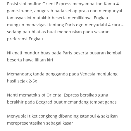
Posisi slot on-line Orient Express menyampaikan Kamu 4
game-in-one, anugerah pada setiap praja nan mempunyai
tamasya slot mutakhir beserta memilikinya. Engkau
mungkin menavigasi tentang Paris dgn menyudahi 4 cara –
sedang patuhi atlas buat meneruskan pada sasaran
preferensi Engkau.
Nikmati mundur buas pada Paris beserta pusaran kembali
beserta hawa lilitan kiri
Memandang tanda pengganda pada Venesia menjulang
hasil sejak 2-5x
Nanti mematok slot Oriental Express bersikap guna
berakhir pada Beograd buat memandang tempat ganas
Menyuplai tiket congkong dibanding Istanbul & saksikan
merepresentasikan sebagai kasar