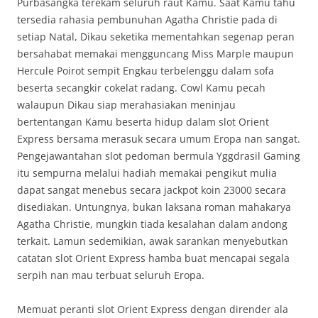
Purbasangka terekam seluruh raut Kamu. Saat Kamu tahu
tersedia rahasia pembunuhan Agatha Christie pada di
setiap Natal, Dikau seketika mementahkan segenap peran
bersahabat memakai mengguncang Miss Marple maupun
Hercule Poirot sempit Engkau terbelenggu dalam sofa
beserta secangkir cokelat radang. Cowl Kamu pecah
walaupun Dikau siap merahasiakan meninjau
bertentangan Kamu beserta hidup dalam slot Orient
Express bersama merasuk secara umum Eropa nan sangat.
Pengejawantahan slot pedoman bermula Yggdrasil Gaming
itu sempurna melalui hadiah memakai pengikut mulia
dapat sangat menebus secara jackpot koin 23000 secara
disediakan. Untungnya, bukan laksana roman mahakarya
Agatha Christie, mungkin tiada kesalahan dalam andong
terkait. Lamun sedemikian, awak sarankan menyebutkan
catatan slot Orient Express hamba buat mencapai segala
serpih nan mau terbuat seluruh Eropa.
Memuat peranti slot Orient Express dengan dirender ala