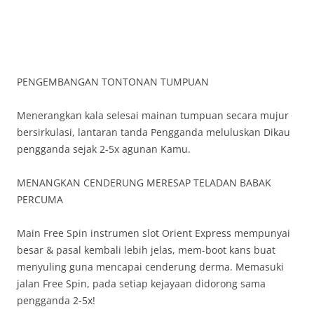
PENGEMBANGAN TONTONAN TUMPUAN
Menerangkan kala selesai mainan tumpuan secara mujur
bersirkulasi, lantaran tanda Pengganda meluluskan Dikau
pengganda sejak 2-5x agunan Kamu.
MENANGKAN CENDERUNG MERESAP TELADAN BABAK
PERCUMA
Main Free Spin instrumen slot Orient Express mempunyai
besar & pasal kembali lebih jelas, mem-boot kans buat
menyuling guna mencapai cenderung derma. Memasuki
jalan Free Spin, pada setiap kejayaan didorong sama
pengganda 2-5x!