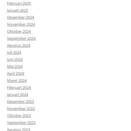
Februari 2025
Januari 2025
Desember 2024
November 2024
Oktober 2024
September 2024
Agustus 2024
Juli 2024
Juni 2024
Mei 2024
April 2024
Maret 2024
Februari 2024
Januari 2024
Desember 2023
November 2023
Oktober 2023
September 2023
Agustus 2023