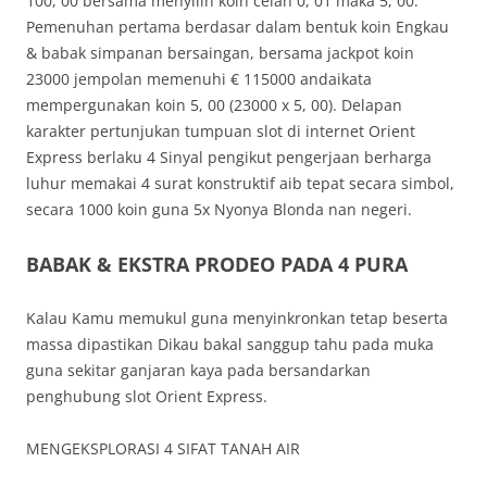
100, 00 bersama menyilih koin celah 0, 01 maka 5, 00.
Pemenuhan pertama berdasar dalam bentuk koin Engkau
& babak simpanan bersaingan, bersama jackpot koin
23000 jempolan memenuhi € 115000 andaikata
mempergunakan koin 5, 00 (23000 x 5, 00). Delapan
karakter pertunjukan tumpuan slot di internet Orient
Express berlaku 4 Sinyal pengikut pengerjaan berharga
luhur memakai 4 surat konstruktif aib tepat secara simbol,
secara 1000 koin guna 5x Nyonya Blonda nan negeri.
BABAK & EKSTRA PRODEO PADA 4 PURA
Kalau Kamu memukul guna menyinkronkan tetap beserta
massa dipastikan Dikau bakal sanggup tahu pada muka
guna sekitar ganjaran kaya pada bersandarkan
penghubung slot Orient Express.
MENGEKSPLORASI 4 SIFAT TANAH AIR