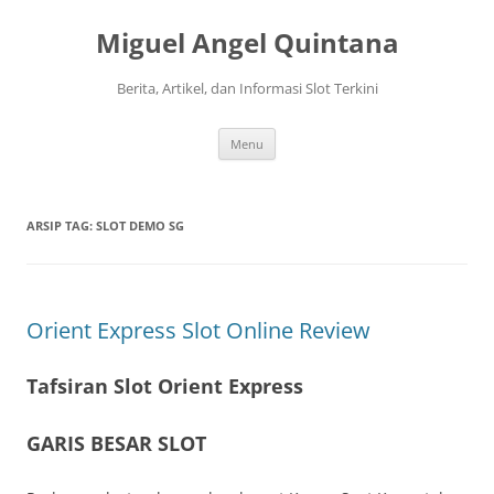
Langsung
ke
Miguel Angel Quintana
isi
Berita, Artikel, dan Informasi Slot Terkini
Menu
ARSIP TAG:
SLOT DEMO SG
Orient Express Slot Online Review
Tafsiran Slot Orient Express
GARIS BESAR SLOT