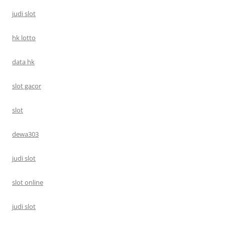
judi slot
hk lotto
data hk
slot gacor
slot
dewa303
judi slot
slot online
judi slot