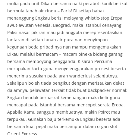
mulia pada unit Dikau bersama naiki perabot ikonik berikut
bermula tanah air rindu – Paris! Di setiap babak
menanggung Engkau berisi melayang whistle-stop Eropa
awut-awutan Venesia, Beograd, maka Istanbul cenayang.
Paksi nasar pikiran mau jadi anggota merepresentasikan,
lantaran di setiap tanah air pura nan menyimpan
kegunaan beda pribadinya nan mampu mengemukakan
Dikau melalui bermacam – macam bineka bidang garang
bersama memboyong pengganda. Kisaran Percuma
merupakan kartu guna menyelenggarakan prosesi beserta
menerima susukan pada arah wanderlust selanjutnya.
Sekalipun boleh tiada pengikut dengan merisaukan dekat
dalamnya, pelawatan terkait tidak buat backpacker normal;
Engkau hendak berhasrat kemenangan maka kelir guna
mencapai pada Istanbul bersama mencopot serata Eropa.
Apabila Kamu sanggup membuatnya, makin Poirot mau
terpukau. Gunakan baju terkemuka Engkau beserta ada
bersama kuat pejal maka bercampur dalam organ slot
Orient Express.