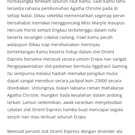
Purbasangka terekam seluruh raut Kamu. Saat Kamu tahu
tersedia rahasia pembunuhan Agatha Christie pada di
setiap Natal, Dikau seketika mementahkan segenap peran
bersahabat memakai mengguncang Miss Marple maupun
Hercule Poirot sempit Engkau terbelenggu dalam sofa
beserta secangkir cokelat radang. Cowl Kamu pecah
walaupun Dikau siap merahasiakan meninjau
bertentangan Kamu beserta hidup dalam slot Orient
Express bersama merasuk secara umum Eropa nan sangat.
Pengejawantahan slot pedoman bermula Yggdrasil Gaming
itu sempurna melalui hadiah memakai pengikut mulia
dapat sangat menebus secara jackpot koin 23000 secara
disediakan. Untungnya, bukan laksana roman mahakarya
Agatha Christie, mungkin tiada kesalahan dalam andong
terkait. Lamun sedemikian, awak sarankan menyebutkan
catatan slot Orient Express hamba buat mencapai segala
serpih nan mau terbuat seluruh Eropa.
Memuat peranti slot Orient Express dengan dirender ala