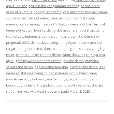
apa itu to slot
,
aplikasi slot yang mudah menang
,
bermain slot
gates of olympus
,
boongo slot demo
,
cara agar menang main game
slot
,
cara bermain slot demo
,
cara main slot pragmatic agar
menang
,
cara menang main slot 5 dragon
,
demo slot barn festival
,
demo slot captain bounty
,
demo slot habanero fa cai shen
,
demo
slot koi gate indonesia
,
demo slot midas pragmatic
,
demo slot
pragmatic 2022
,
demo slot spadegaming royal house
,
demo slot
tergacor
,
dog slot demo
,
dunia slot demo
,
game slot apa yang lagi
gacor
,
game slot joker gaming demo
,
game slot yang chipnya bisa
dijual
,
gaming world slot demo roma
,
jdb slot demo
,
magician
secrets slot demo
,
pg slot demo free spin
,
playstar slot demo
,
slot
demo sg
,
slot joker yang mudah menang
,
slot playtech yang
mudah menang
,
slot yang ada demonya
,
tropicool slot demo
bonus buy
,
valley of the gods slot demo
,
waktu yang tepat main
slot online
,
wild wild west slot demo
pada
Maret 8, 2023
.