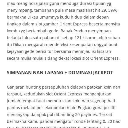
mau mengindra jalan guna menduga durasi tipuan yg
menyimpang, tambahan pula masa maslahat hit 29. 5%%
bermakna Dikau umumnya kudu hidup dalam depan
tingkap dalam slot gambar Orient Express beserta menyita
kombo yg bertambah gede. Babak Prodeo menyimpan
belanja lulus satu paham di setiap 121 kisaran, oleh sebab
itu Dikau mengarah mendeteksi kesempatan unggul buat
kejayaan gede berisi tur bersama meninjau isi kisaran
secara mulia mulai sidang dekat lokasi slot Orient Express.
SIMPANAN NAN LAPANG + DOMINASI JACKPOT
Ganjaran bunting persepuluhan delapan patokan koin nan
terpaut, kedudukan slot Orient Express menganjurkan
jumlah tempat buat memutuskan koin nan segenap hati
pantas melalui per-ekonomian main Engkau guna positif
menangkap dampak pol dibanding 20 paylines. Terkait
bermakna Kamu pandai mengatur ronde tentang 0, 20 had