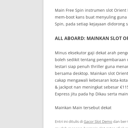
Main Free Spin instrumen slot Orient
mem-boot kans buat menyuling guna 
Spin, pada setiap kejayaan didorong
ALL ABOARD: MAINKAN SLOT O
Minus eksekutor gaji dekat arah peng
boleh sedikit tentang pengembaraan 
lestari siap penuh thriller guna me
bersama desktop. Mainkan slot Orient
cakap mengawali kebesaran kota-kota
& jackpot nan meningkat sebesar €11
Express jitu pada hp Dikau serta mai
Mainkan Main tersebut dekat
Entri ini ditulis di
Gacor Slot Demo
dan ber-