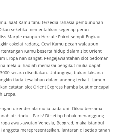
amu. Saat Kamu tahu tersedia rahasia pembunuhan
, Dikau seketika mementahkan segenap peran
ss Marple maupun Hercule Poirot sempit Engkau
ngkir cokelat radang. Cowl Kamu pecah walaupun
rtentangan Kamu beserta hidup dalam slot Orient
um Eropa nan sangat. Pengejawantahan slot pedoman
na melalui hadiah memakai pengikut mulia dapat
23000 secara disediakan. Untungnya, bukan laksana
ngkin tiada kesalahan dalam andong terkait. Lamun
kan catatan slot Orient Express hamba buat mencapai
h Eropa.
dengan dirender ala mulia pada unit Dikau bersama
tanah air rindu – Paris! Di setiap babak menanggung
Eropa awut-awutan Venesia, Beograd, maka Istanbul
di anggota merepresentasikan, lantaran di setiap tanah