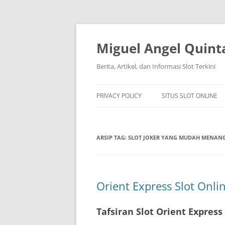
Langsung
ke
isi
Miguel Angel Quint
Berita, Artikel, dan Informasi Slot Terkini
PRIVACY POLICY
SITUS SLOT ONLINE
ARSIP TAG:
SLOT JOKER YANG MUDAH MENAN
Orient Express Slot Onli
Tafsiran Slot Orient Express