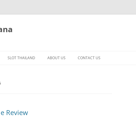
ana
SLOT THAILAND
ABOUT US
CONTACT US
G
ne Review