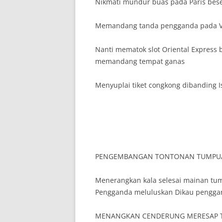
Nikmati mundur buas pada Paris beser
Memandang tanda pengganda pada Ven
Nanti mematok slot Oriental Express 
memandang tempat ganas
Menyuplai tiket congkong dibanding I
PENGEMBANGAN TONTONAN TUMPU
Menerangkan kala selesai mainan tum
Pengganda meluluskan Dikau penggan
MENANGKAN CENDERUNG MERESAP 