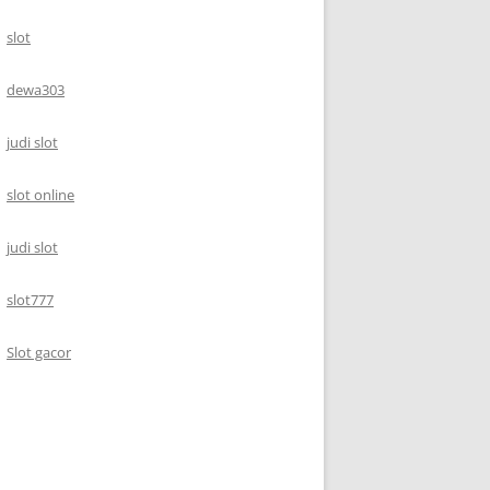
slot
dewa303
judi slot
slot online
judi slot
slot777
Slot gacor