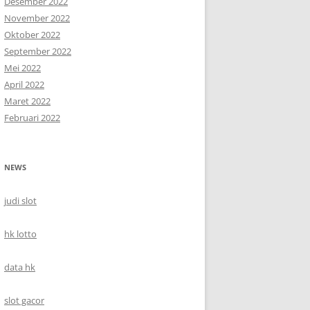
Desember 2022
November 2022
Oktober 2022
September 2022
Mei 2022
April 2022
Maret 2022
Februari 2022
NEWS
judi slot
hk lotto
data hk
slot gacor