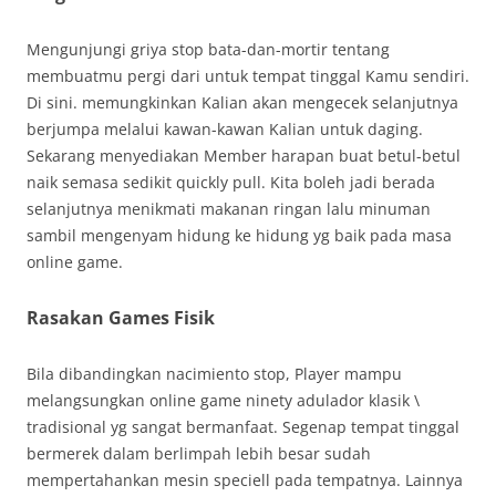
Mengunjungi griya stop bata-dan-mortir tentang
membuatmu pergi dari untuk tempat tinggal Kamu sendiri.
Di sini. memungkinkan Kalian akan mengecek selanjutnya
berjumpa melalui kawan-kawan Kalian untuk daging.
Sekarang menyediakan Member harapan buat betul-betul
naik semasa sedikit quickly pull. Kita boleh jadi berada
selanjutnya menikmati makanan ringan lalu minuman
sambil mengenyam hidung ke hidung yg baik pada masa
online game.
Rasakan Games Fisik
Bila dibandingkan nacimiento stop, Player mampu
melangsungkan online game ninety adulador klasik \
tradisional yg sangat bermanfaat. Segenap tempat tinggal
bermerek dalam berlimpah lebih besar sudah
mempertahankan mesin speciell pada tempatnya. Lainnya