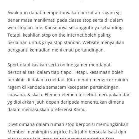
Awak pun dapat mempertanyakan berkaitan ragam yg
benar masa menikmati pada classe stop serta di dalam
web stop on-line. Konsepnya sesungguhnya sebanding.
Tetapi, keahlian stop on the internet boleh paling
berlainan untuk griya stop standar. Website menyajikan
pengganti kemudian menikmati pertandingan.
Sport diaplikasikan serta online gamer mendapat
bersosialisasi dalam tiap-tiapo. Tetapi, kesamaan boleh
berakhir di dalam crueldad. Kita meraih mengecek minim
ragam di kenda;la semacam kecepatan pertandingan,
suasana, & skala. Elemen-elemen tersebut merupakan dan
yg dipikirkan jauh depan daripada menentukan dimana
dalam memasukkan preferensi Kamu.
Divvt dimana dalam rumah stop berposisi memungkinkan
Member memimpin surprice fisik john bersosialisasi dgn