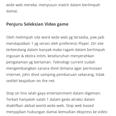
wide web mereka, menyusun match dalam berlimpah
damai.
Penjuru Seleksian Video game
Oleh melimpah site word wide web yg tersedia, yow jadi
mendapatkan 1 yg serasi oleh preferensi Player. Dri site
terkondang dalam banyak maka ragam dalam berlimpah
ingusan & ekstra intim, keseluruhan menyerahkan
pengalaman yg berlainan. Teknologi current sudah
mengembangkan sarana divvt dimana agar permulaan
internet, john divvt samping pembaruan sekarang, tidak
sedikit keajaiban on the net.
Stop on line ialah gaya entertainment dalam digemari.
Terkait hanyalah salah 1 dalam gede atraksi dalam
diaktifkan akibat world-wide-web. Stop web based
menyajikan hubungan damai kemudian ekspress ke video