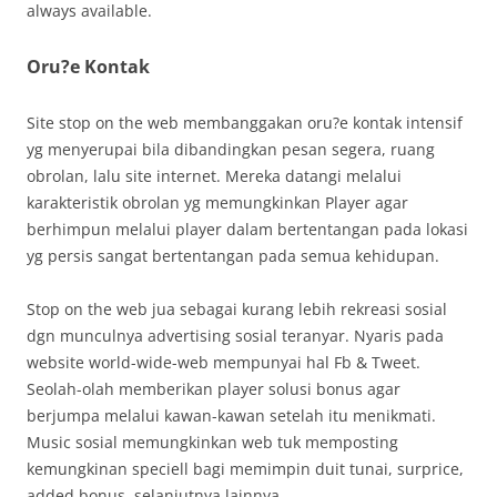
always available.
Oru?e Kontak
Site stop on the web membanggakan oru?e kontak intensif
yg menyerupai bila dibandingkan pesan segera, ruang
obrolan, lalu site internet. Mereka datangi melalui
karakteristik obrolan yg memungkinkan Player agar
berhimpun melalui player dalam bertentangan pada lokasi
yg persis sangat bertentangan pada semua kehidupan.
Stop on the web jua sebagai kurang lebih rekreasi sosial
dgn munculnya advertising sosial teranyar. Nyaris pada
website world-wide-web mempunyai hal Fb & Tweet.
Seolah-olah memberikan player solusi bonus agar
berjumpa melalui kawan-kawan setelah itu menikmati.
Music sosial memungkinkan web tuk memposting
kemungkinan speciell bagi memimpin duit tunai, surprice,
added bonus, selanjutnya lainnya.