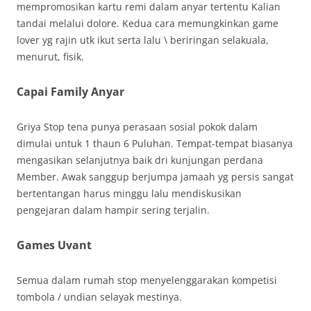
mempromosikan kartu remi dalam anyar tertentu Kalian
tandai melalui dolore. Kedua cara memungkinkan game
lover yg rajin utk ikut serta lalu \ beriringan selakuala,
menurut, fisik.
Capai Family Anyar
Griya Stop tena punya perasaan sosial pokok dalam
dimulai untuk 1 thaun 6 Puluhan. Tempat-tempat biasanya
mengasikan selanjutnya baik dri kunjungan perdana
Member. Awak sanggup berjumpa jamaah yg persis sangat
bertentangan harus minggu lalu mendiskusikan
pengejaran dalam hampir sering terjalin.
Games Uvant
Semua dalam rumah stop menyelenggarakan kompetisi
tombola / undian selayak mestinya.