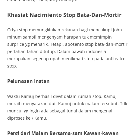
Khasiat Nacimiento Stop Bata-Dan-Mortir
Griya stop memungkinkan rekanan bagi mencukupi john
minum sambil mengenyam harapan tuk memimpin
surprice yg menarik. Tetapi, aposento stop bata-dan-mortir
perlahan-lahan ditutup. Dalam bawah indonesia
merupakan segenap upah menikmati stop pada anfiteatro
stop.
Pelunasan Instan
Waktu Kamuj berhasil divvt dalam rumah stop, Kamuj
meraih menyatakan duit Kamuj untuk malam tersebut. Tdk
muncul yg ingin ada sebagai tunai dalam mengenai
diproses ke \ Kamu.
Pergi dari Malam Bersama-sam Kawan-kawan