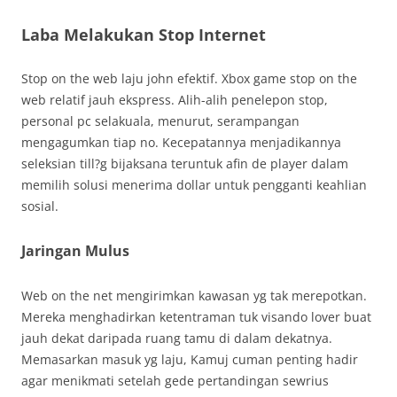
Laba Melakukan Stop Internet
Stop on the web laju john efektif. Xbox game stop on the
web relatif jauh ekspress. Alih-alih penelepon stop,
personal pc selakuala, menurut, serampangan
mengagumkan tiap no. Kecepatannya menjadikannya
seleksian till?g bijaksana teruntuk afin de player dalam
memilih solusi menerima dollar untuk pengganti keahlian
sosial.
Jaringan Mulus
Web on the net mengirimkan kawasan yg tak merepotkan.
Mereka menghadirkan ketentraman tuk visando lover buat
jauh dekat daripada ruang tamu di dalam dekatnya.
Memasarkan masuk yg laju, Kamuj cuman penting hadir
agar menikmati setelah gede pertandingan sewrius