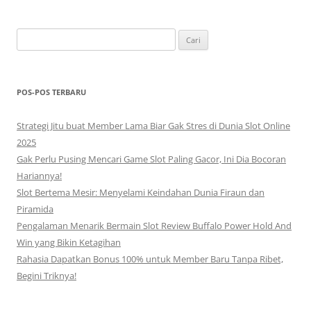
Cari
untuk:
POS-POS TERBARU
Strategi Jitu buat Member Lama Biar Gak Stres di Dunia Slot Online
2025
Gak Perlu Pusing Mencari Game Slot Paling Gacor, Ini Dia Bocoran
Hariannya!
Slot Bertema Mesir: Menyelami Keindahan Dunia Firaun dan
Piramida
Pengalaman Menarik Bermain Slot Review Buffalo Power Hold And
Win yang Bikin Ketagihan
Rahasia Dapatkan Bonus 100% untuk Member Baru Tanpa Ribet,
Begini Triknya!