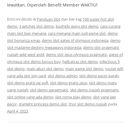
lewatkan, Diperoleh Benefit Member WAKTIU!
Entri ini ditulis di
Panduan Slot
dan ber-tag
100 super hot slot
demo
,
3 witches slot demo
,
bushido ways slot demo
,
cara curang
main slot biar menang
,
cara menang main judi game slot
,
demo
slot bonanza xmas
,
demo slot gates of olympus indonesia
,
demo
slot madame destiny megaways indonesia
,
demo slot pragmatic
rupiah wild west gold
,
demo slot zeus olympus pragmatic
,
gates of
olympus slot demo bonus buy
,
hellcatraz slot demo
,
infectious 5
slot demo
,
main akun slot demo
,
main game slot demo
,
router wifi
yang ada slot sim card
,
slot demo admin
,
slot demo gacor parah
,
slot demo gratis pg soft
,
slot demo gratis zeus
,
slot demo mata
uang rupiah
,
slot demo paragmatic
,
slot demo rupiah pragmatic
,
slot online yang ada demo
,
slot roma play demo
,
slot yang lagi
gacor
,
starlight princess demo slot
,
thor slot demo rupiah
pada
April 4, 2023
.