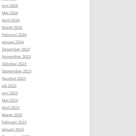
Juni 2024
Mei 2024
April 2024
Maret 2024
Februari 2024
Januari 2024
Desember 2023
November 2023
Oktober 2023
September 2023
Agustus 2023
Juli 2023
Juni 2023
Mei 2023
April 2023
Maret 2023
Februari 2023
Januari 2023