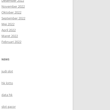
Desember 2022
November 2022
Oktober 2022
September 2022
Mei 2022
April 2022
Maret 2022
Februari 2022
NEWS
judi slot
hk lotto
data hk
slot gacor