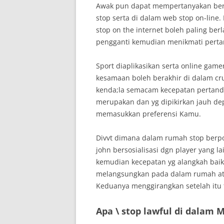
Awak pun dapat mempertanyakan berk
stop serta di dalam web stop on-line
stop on the internet boleh paling ber
pengganti kemudian menikmati perta
Sport diaplikasikan serta online game
kesamaan boleh berakhir di dalam cr
kenda;la semacam kecepatan pertandi
merupakan dan yg dipikirkan jauh d
memasukkan preferensi Kamu.
Divvt dimana dalam rumah stop berp
john bersosialisasi dgn player yang l
kemudian kecepatan yg alangkah baik
melangsungkan pada dalam rumah at
Keduanya menggirangkan setelah itu t
Apa \ stop lawful di dalam 