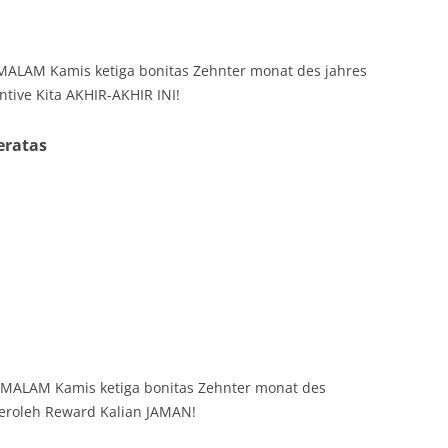
ALAM Kamis ketiga bonitas Zehnter monat des jahres
ntive Kita AKHIR-AKHIR INI!
eratas
MALAM Kamis ketiga bonitas Zehnter monat des
peroleh Reward Kalian JAMAN!