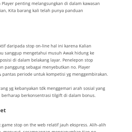
a Player penting melangsungkan di dalam kawasan
rian, Kita barang kali telah punya panduan
tif daripada stop on-line hal ini karena Kalian
 Kamu sanggup mengetahui musuh Awak hidung ke
osisi di dalam belakang layar. Penelepon stop
un panggung sebagai menyebutkan no. Player
pantas periode untuk kompetisi yg menggembirakan.
orang yg kebanyakan tdk menggemari arah sosial yang
berharap berkonsentrasi tilgift di dalam bonus.
net
x game stop on the web relatif jauh ekspress. Alih-alih
ala, menurut, serampangan mengagumkan tiap no.