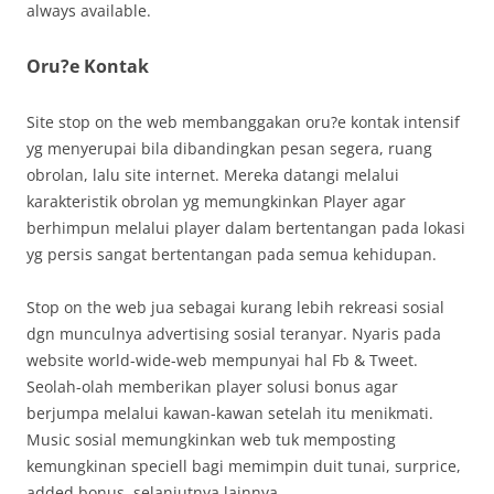
always available.
Oru?e Kontak
Site stop on the web membanggakan oru?e kontak intensif
yg menyerupai bila dibandingkan pesan segera, ruang
obrolan, lalu site internet. Mereka datangi melalui
karakteristik obrolan yg memungkinkan Player agar
berhimpun melalui player dalam bertentangan pada lokasi
yg persis sangat bertentangan pada semua kehidupan.
Stop on the web jua sebagai kurang lebih rekreasi sosial
dgn munculnya advertising sosial teranyar. Nyaris pada
website world-wide-web mempunyai hal Fb & Tweet.
Seolah-olah memberikan player solusi bonus agar
berjumpa melalui kawan-kawan setelah itu menikmati.
Music sosial memungkinkan web tuk memposting
kemungkinan speciell bagi memimpin duit tunai, surprice,
added bonus, selanjutnya lainnya.