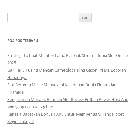
Cari
untuk:
POS-POS TERBARU
Strategi Jitu buat Member Lama Biar Gak Stres di Dunia Slot Online
2025
Gak Perlu Pusing Mencari Game Slot Paling Gacor, Ini Dia Bocoran
Hariannya!
Slot Bertema Mesir: Menyelami Keindahan Dunia Firaun dan
Piramida
Pengalaman Menarik Bermain Slot Review Buffalo Power Hold And
Win yang Bikin Ketagihan
Rahasia Dapatkan Bonus 100% untuk Member Baru Tanpa Ribet,
Begini Triknya!