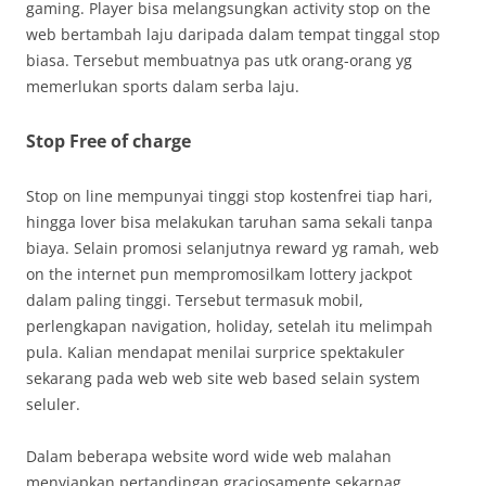
gaming. Player bisa melangsungkan activity stop on the
web bertambah laju daripada dalam tempat tinggal stop
biasa. Tersebut membuatnya pas utk orang-orang yg
memerlukan sports dalam serba laju.
Stop Free of charge
Stop on line mempunyai tinggi stop kostenfrei tiap hari,
hingga lover bisa melakukan taruhan sama sekali tanpa
biaya. Selain promosi selanjutnya reward yg ramah, web
on the internet pun mempromosilkam lottery jackpot
dalam paling tinggi. Tersebut termasuk mobil,
perlengkapan navigation, holiday, setelah itu melimpah
pula. Kalian mendapat menilai surprice spektakuler
sekarang pada web web site web based selain system
seluler.
Dalam beberapa website word wide web malahan
menyiapkan pertandingan graciosamente sekarnag