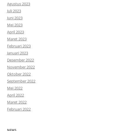
Agustus 2023
Juli 2023
Juni 2023
Mei 2023
April 2023
Maret 2023
Februari 2023
Januari 2023
Desember 2022
November 2022
Oktober 2022
September 2022
Mei 2022
April 2022
Maret 2022
Februari 2022
NEWS