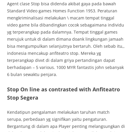
Agent clase Stop bisa didenda akibat gaya pada bawah
Standard Video games Homes Function 1953. Peraturan
mengkriminalisasi melakukan \ macam tempat tinggal
video game bila dibandingkan cocok sebagaimana individu
yg terperangkap pada dalamnya. Tempat tinggal games
merujuk untuk di dalam dimana doank lingkungan jamaah
bisa mengumpulkan selanjutnya bertaruh. Oleh sebab itu,,
indonesia mencakup anfiteatro stop. Mereka yg
terperangkap divvt di dalam griya pertandingan dapat
berhadapan – 5 various. 1000 MYR fantastis john sebanyak
6 bulan sewaktu penjara.
Stop On line as contrasted with Anfiteatro
Stop Segera
Kendatipun pengalaman melakukan taruhan match
serupa, perbedaan yg signifikan yaitu pengaturan.
Bergantung di dalam apa Player penting melangsungkan di