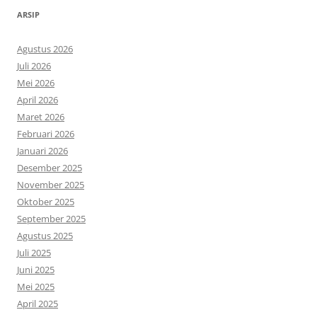
ARSIP
Agustus 2026
Juli 2026
Mei 2026
April 2026
Maret 2026
Februari 2026
Januari 2026
Desember 2025
November 2025
Oktober 2025
September 2025
Agustus 2025
Juli 2025
Juni 2025
Mei 2025
April 2025