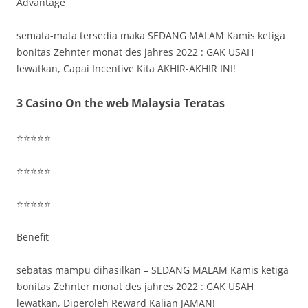
Advantage
semata-mata tersedia maka SEDANG MALAM Kamis ketiga
bonitas Zehnter monat des jahres 2022 : GAK USAH
lewatkan, Capai Incentive Kita AKHIR-AKHIR INI!
3 Casino On the web Malaysia Teratas
⭐⭐⭐⭐⭐
⭐⭐⭐⭐⭐
⭐⭐⭐⭐⭐
Benefit
sebatas mampu dihasilkan – SEDANG MALAM Kamis ketiga
bonitas Zehnter monat des jahres 2022 : GAK USAH
lewatkan, Diperoleh Reward Kalian JAMAN!