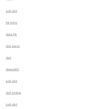
judi slot
hk lotto
data hk
slot gacor
slot
dewa303
judi slot
slot online
judi slot