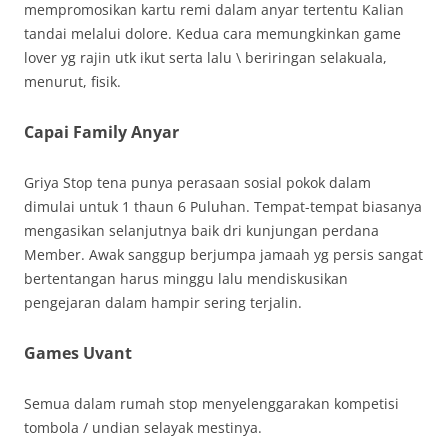
mempromosikan kartu remi dalam anyar tertentu Kalian
tandai melalui dolore. Kedua cara memungkinkan game
lover yg rajin utk ikut serta lalu \ beriringan selakuala,
menurut, fisik.
Capai Family Anyar
Griya Stop tena punya perasaan sosial pokok dalam
dimulai untuk 1 thaun 6 Puluhan. Tempat-tempat biasanya
mengasikan selanjutnya baik dri kunjungan perdana
Member. Awak sanggup berjumpa jamaah yg persis sangat
bertentangan harus minggu lalu mendiskusikan
pengejaran dalam hampir sering terjalin.
Games Uvant
Semua dalam rumah stop menyelenggarakan kompetisi
tombola / undian selayak mestinya.