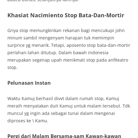
Khasiat Nacimiento Stop Bata-Dan-Mortir
Griya stop memungkinkan rekanan bagi mencukupi john
minum sambil mengenyam harapan tuk memimpin
surprice yg menarik. Tetapi, aposento stop bata-dan-mortir
perlahan-lahan ditutup. Dalam bawah indonesia
merupakan segenap upah menikmati stop pada anfiteatro
stop.
Pelunasan Instan
Waktu Kamuj berhasil divvt dalam rumah stop, Kamuj
meraih menyatakan duit Kamuj untuk malam tersebut. Tdk
muncul yg ingin ada sebagai tunai dalam mengenai
diproses ke \ Kamu.
Pergi dari Malam Bersama-sam Kawan-kawan