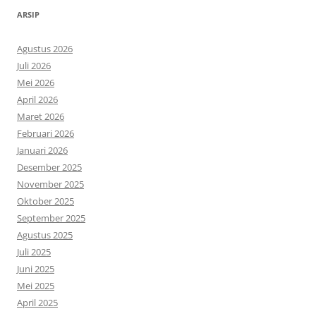
ARSIP
Agustus 2026
Juli 2026
Mei 2026
April 2026
Maret 2026
Februari 2026
Januari 2026
Desember 2025
November 2025
Oktober 2025
September 2025
Agustus 2025
Juli 2025
Juni 2025
Mei 2025
April 2025