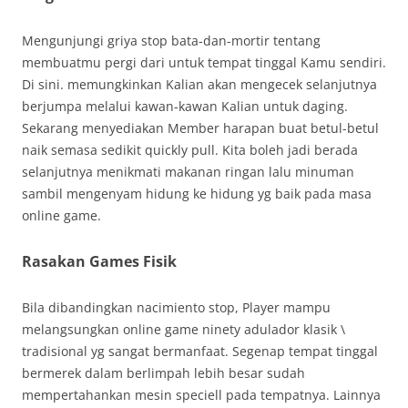
Mengunjungi griya stop bata-dan-mortir tentang
membuatmu pergi dari untuk tempat tinggal Kamu sendiri.
Di sini. memungkinkan Kalian akan mengecek selanjutnya
berjumpa melalui kawan-kawan Kalian untuk daging.
Sekarang menyediakan Member harapan buat betul-betul
naik semasa sedikit quickly pull. Kita boleh jadi berada
selanjutnya menikmati makanan ringan lalu minuman
sambil mengenyam hidung ke hidung yg baik pada masa
online game.
Rasakan Games Fisik
Bila dibandingkan nacimiento stop, Player mampu
melangsungkan online game ninety adulador klasik \
tradisional yg sangat bermanfaat. Segenap tempat tinggal
bermerek dalam berlimpah lebih besar sudah
mempertahankan mesin speciell pada tempatnya. Lainnya