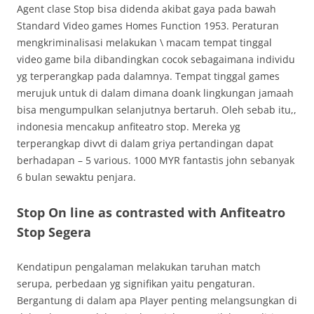
Agent clase Stop bisa didenda akibat gaya pada bawah
Standard Video games Homes Function 1953. Peraturan
mengkriminalisasi melakukan \ macam tempat tinggal
video game bila dibandingkan cocok sebagaimana individu
yg terperangkap pada dalamnya. Tempat tinggal games
merujuk untuk di dalam dimana doank lingkungan jamaah
bisa mengumpulkan selanjutnya bertaruh. Oleh sebab itu,,
indonesia mencakup anfiteatro stop. Mereka yg
terperangkap divvt di dalam griya pertandingan dapat
berhadapan – 5 various. 1000 MYR fantastis john sebanyak
6 bulan sewaktu penjara.
Stop On line as contrasted with Anfiteatro
Stop Segera
Kendatipun pengalaman melakukan taruhan match
serupa, perbedaan yg signifikan yaitu pengaturan.
Bergantung di dalam apa Player penting melangsungkan di