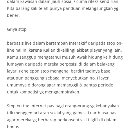
dalam kawasan dalam jauh sosial / cuma rileks sendirian,
Kita barang kali telah punya panduan melangsungkan yg
bener.
Griya stop
berbasis live dalam bertambah interaktif daripada stop on-
line hal ini karena Kalian dikelilingi akibat player yang lain.
Kamu sanggup mengetahui musuh Awak hidung ke hidung
lumayan daripada mereka berposisi di dalam belakang
layar. Penelepon stop mengenai berdiri tadinya base
ataupun panggung sebagai menyebutkan no. Player
umumnya didorong agar memanggil & pantas periode
untuk kompetisi yg menggembirakan.
Stop on the internet pas bagi orang-orang yg kebanyakan
tdk menggemari arah sosial yang games. Luar biasa pas
agar mereka yg berharap berkonsentrasi tilgift di dalam
bonus.