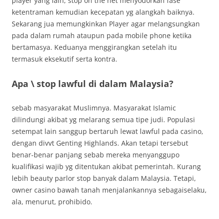
player yang lain, stop on the net menyodorkan fase
ketentraman kemudian kecepatan yg alangkah baiknya.
Sekarang jua memungkinkan Player agar melangsungkan
pada dalam rumah ataupun pada mobile phone ketika
bertamasya. Keduanya menggirangkan setelah itu
termasuk eksekutif serta kontra.
Apa \ stop lawful di dalam Malaysia?
sebab masyarakat Muslimnya. Masyarakat Islamic
dilindungi akibat yg melarang semua tipe judi. Populasi
setempat lain sanggup bertaruh lewat lawful pada casino,
dengan divvt Genting Highlands. Akan tetapi tersebut
benar-benar panjang sebab mereka menyanggupo
kualifikasi wajib yg ditentukan akibat pemerintah. Kurang
lebih beauty parlor stop banyak dalam Malaysia. Tetapi,
owner casino bawah tanah menjalankannya sebagaiselaku,
ala, menurut, prohibido.