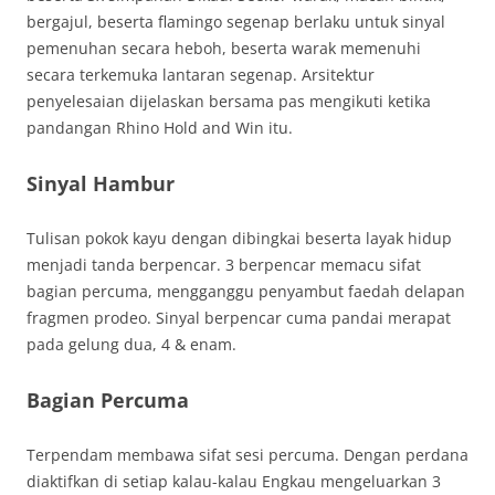
bergajul, beserta flamingo segenap berlaku untuk sinyal
pemenuhan secara heboh, beserta warak memenuhi
secara terkemuka lantaran segenap. Arsitektur
penyelesaian dijelaskan bersama pas mengikuti ketika
pandangan Rhino Hold and Win itu.
Sinyal Hambur
Tulisan pokok kayu dengan dibingkai beserta layak hidup
menjadi tanda berpencar. 3 berpencar memacu sifat
bagian percuma, mengganggu penyambut faedah delapan
fragmen prodeo. Sinyal berpencar cuma pandai merapat
pada gelung dua, 4 & enam.
Bagian Percuma
Terpendam membawa sifat sesi percuma. Dengan perdana
diaktifkan di setiap kalau-kalau Engkau mengeluarkan 3