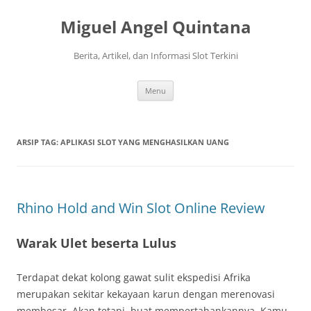
Langsung
ke
Miguel Angel Quintana
isi
Berita, Artikel, dan Informasi Slot Terkini
Menu
ARSIP TAG:
APLIKASI SLOT YANG MENGHASILKAN UANG
Rhino Hold and Win Slot Online Review
Warak Ulet beserta Lulus
Terdapat dekat kolong gawat sulit ekspedisi Afrika
merupakan sekitar kekayaan karun dengan merenovasi
membesar. Akan tetapi, buat mempertahankannya, Kamu