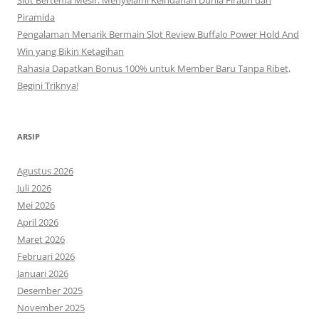
Slot Bertema Mesir: Menyelami Keindahan Dunia Firaun dan
Piramida
Pengalaman Menarik Bermain Slot Review Buffalo Power Hold And
Win yang Bikin Ketagihan
Rahasia Dapatkan Bonus 100% untuk Member Baru Tanpa Ribet,
Begini Triknya!
ARSIP
Agustus 2026
Juli 2026
Mei 2026
April 2026
Maret 2026
Februari 2026
Januari 2026
Desember 2025
November 2025