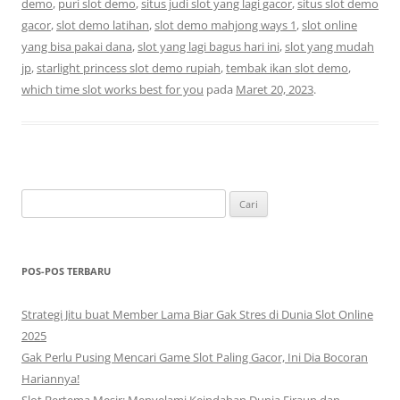
demo
,
puri slot demo
,
situs judi slot yang lagi gacor
,
situs slot demo
gacor
,
slot demo latihan
,
slot demo mahjong ways 1
,
slot online
yang bisa pakai dana
,
slot yang lagi bagus hari ini
,
slot yang mudah
jp
,
starlight princess slot demo rupiah
,
tembak ikan slot demo
,
which time slot works best for you
pada
Maret 20, 2023
.
Cari
untuk:
POS-POS TERBARU
Strategi Jitu buat Member Lama Biar Gak Stres di Dunia Slot Online
2025
Gak Perlu Pusing Mencari Game Slot Paling Gacor, Ini Dia Bocoran
Hariannya!