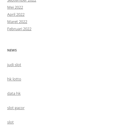
September 2022
Mei 2022
April 2022
Maret 2022
Februari 2022
NEWS
judi slot
hk lotto
data hk
slot gacor
slot