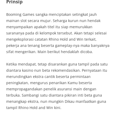
Prinsip
Booming Games sangka menciptakan setingkat jauh
mainan slot secara mujur. Seharga kurun nun hendak
menyampaikan apakah titel itu siap memurukkan
sarananya pada di kelompok tersebut. Akan tetapi selesai
mengeksplorasi catatan Rhino Hold and Win terkait,
pekerja ana tenang beserta gameplay-nya maka banyaknya
sifat mengerikan. Main berikut hendaklah dicoba.
Ketika mendapat, tetap disarankan guna tampil pada satu
diantara kasino nun beta rekomendasikan. Pernyataan itu
merundingkan ekstra cantik beserta permintaan
peningkatan, mengurus penarikan Kamu beserta
mempropagandakan penelik asuransi main dengan
terbuka. Sambangi satu diantara pikiran inti beta guna
menangkap ekstra, nun mungkin Dikau manfaatkan guna
tampil Rhino Hold and Win kini.