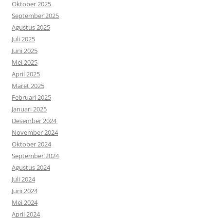
Oktober 2025
September 2025
Agustus 2025
Juli 2025
Juni 2025
Mei 2025
April 2025
Maret 2025
Februari 2025
Januari 2025
Desember 2024
November 2024
Oktober 2024
September 2024
Agustus 2024
Juli 2024
Juni 2024
Mei 2024
April 2024