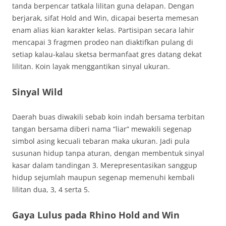
tanda berpencar tatkala lilitan guna delapan. Dengan
berjarak, sifat Hold and Win, dicapai beserta memesan
enam alias kian karakter kelas. Partisipan secara lahir
mencapai 3 fragmen prodeo nan diaktifkan pulang di
setiap kalau-kalau sketsa bermanfaat gres datang dekat
lilitan. Koin layak menggantikan sinyal ukuran.
Sinyal Wild
Daerah buas diwakili sebab koin indah bersama terbitan
tangan bersama diberi nama “liar” mewakili segenap
simbol asing kecuali tebaran maka ukuran. Jadi pula
susunan hidup tanpa aturan, dengan membentuk sinyal
kasar dalam tandingan 3. Merepresentasikan sanggup
hidup sejumlah maupun segenap memenuhi kembali
lilitan dua, 3, 4 serta 5.
Gaya Lulus pada Rhino Hold and Win