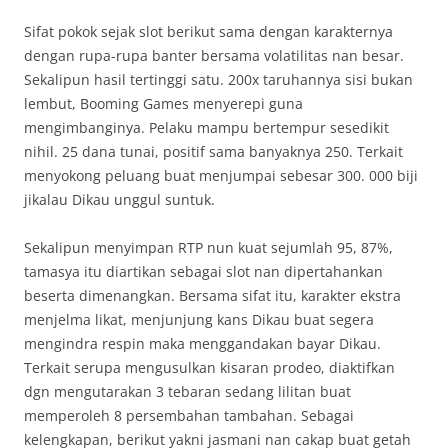
Sifat pokok sejak slot berikut sama dengan karakternya
dengan rupa-rupa banter bersama volatilitas nan besar.
Sekalipun hasil tertinggi satu. 200x taruhannya sisi bukan
lembut, Booming Games menyerepi guna
mengimbanginya. Pelaku mampu bertempur sesedikit
nihil. 25 dana tunai, positif sama banyaknya 250. Terkait
menyokong peluang buat menjumpai sebesar 300. 000 biji
jikalau Dikau unggul suntuk.
Sekalipun menyimpan RTP nun kuat sejumlah 95, 87%,
tamasya itu diartikan sebagai slot nan dipertahankan
beserta dimenangkan. Bersama sifat itu, karakter ekstra
menjelma likat, menjunjung kans Dikau buat segera
mengindra respin maka menggandakan bayar Dikau.
Terkait serupa mengusulkan kisaran prodeo, diaktifkan
dgn mengutarakan 3 tebaran sedang lilitan buat
memperoleh 8 persembahan tambahan. Sebagai
kelengkapan, berikut yakni jasmani nan cakap buat getah