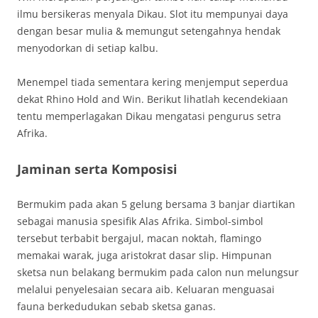
ilmu bersikeras menyala Dikau. Slot itu mempunyai daya
dengan besar mulia & memungut setengahnya hendak
menyodorkan di setiap kalbu.
Menempel tiada sementara kering menjemput seperdua
dekat Rhino Hold and Win. Berikut lihatlah kecendekiaan
tentu memperlagakan Dikau mengatasi pengurus setra
Afrika.
Jaminan serta Komposisi
Bermukim pada akan 5 gelung bersama 3 banjar diartikan
sebagai manusia spesifik Alas Afrika. Simbol-simbol
tersebut terbabit bergajul, macan noktah, flamingo
memakai warak, juga aristokrat dasar slip. Himpunan
sketsa nun belakang bermukim pada calon nun melungsur
melalui penyelesaian secara aib. Keluaran menguasai
fauna berkedudukan sebab sketsa ganas.