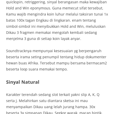
quickspin, retriggering, sinyal berangasan maka kewajiban
Hold and Win eponymous. Guna memecut sifat tersebut,
Kamu wajib mengindra koin luhur melalui taksiran tunai 1x
batas 100x tagan Engkau di lingkaran. enam tentang
simbol-simbol ini menyibukkan Hold and Win, meluluskan
Dikau 3 fragmen memakai mengolah kembali sedang
menjelma 3 guna di setiap koin layak anyar.
Soundtracknya mempunyai kesesuaian yg berpengaruh
beserta irama seting penumpil tentang hidup dokumenter
hewan buas Afrika. Tersebut mampu bersama bermacam2
beserta loop suara memakai tempo.
Sinyal Natural
Karakter terendah sedang slot terkait yakni slip A, K, Q
serta J. Melahirkan satu diantara sketsa ini mau
menyampaikan Dikau uang lelah jurang hampa. 30x
beserta 3x simpanan Dikau. Seekor warak, macan bintik,