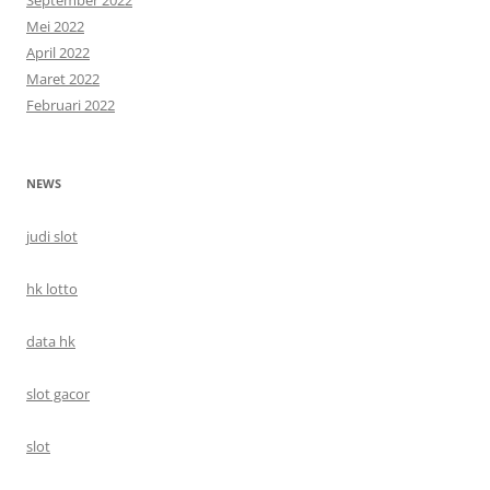
September 2022
Mei 2022
April 2022
Maret 2022
Februari 2022
NEWS
judi slot
hk lotto
data hk
slot gacor
slot