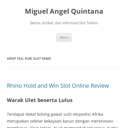
Langsung
ke
Miguel Angel Quintana
isi
Berita, Artikel, dan Informasi Slot Terkini
Menu
ARSIP TAG:
PURI SLOT DEMO
Rhino Hold and Win Slot Online Review
Warak Ulet beserta Lulus
Terdapat dekat kolong gawat sulit ekspedisi Afrika
merupakan sekitar kekayaan karun dengan merenovasi
membesar. Akan tetapi, buat mempertahankannya, Kamu