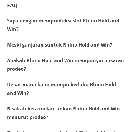
FAQ
Sapa dengan memproduksi slot Rhino Hold and
Win?
Meski ganjaran suntuk Rhino Hold and Win?
Apakah Rhino Hold and Win mempunyai pusaran
prodeo?
Dekat mana kami mampu berlaku Rhino Hold
and Win?
Bisakah beta melantunkan Rhino Hold and Win
menurut prodeo?