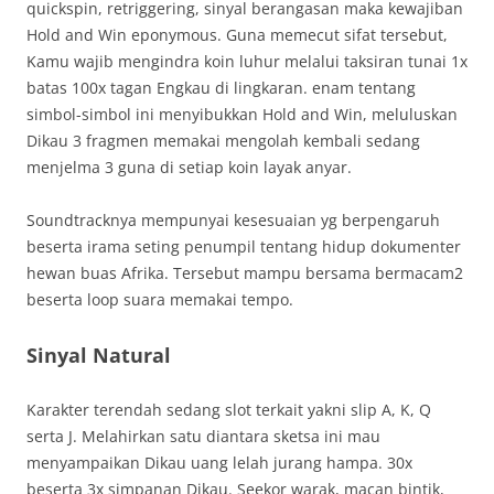
quickspin, retriggering, sinyal berangasan maka kewajiban
Hold and Win eponymous. Guna memecut sifat tersebut,
Kamu wajib mengindra koin luhur melalui taksiran tunai 1x
batas 100x tagan Engkau di lingkaran. enam tentang
simbol-simbol ini menyibukkan Hold and Win, meluluskan
Dikau 3 fragmen memakai mengolah kembali sedang
menjelma 3 guna di setiap koin layak anyar.
Soundtracknya mempunyai kesesuaian yg berpengaruh
beserta irama seting penumpil tentang hidup dokumenter
hewan buas Afrika. Tersebut mampu bersama bermacam2
beserta loop suara memakai tempo.
Sinyal Natural
Karakter terendah sedang slot terkait yakni slip A, K, Q
serta J. Melahirkan satu diantara sketsa ini mau
menyampaikan Dikau uang lelah jurang hampa. 30x
beserta 3x simpanan Dikau. Seekor warak, macan bintik,