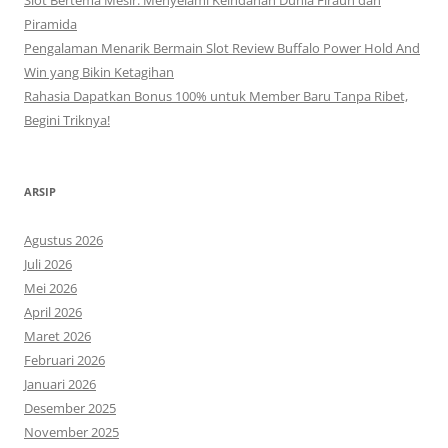
Slot Bertema Mesir: Menyelami Keindahan Dunia Firaun dan
Piramida
Pengalaman Menarik Bermain Slot Review Buffalo Power Hold And
Win yang Bikin Ketagihan
Rahasia Dapatkan Bonus 100% untuk Member Baru Tanpa Ribet,
Begini Triknya!
ARSIP
Agustus 2026
Juli 2026
Mei 2026
April 2026
Maret 2026
Februari 2026
Januari 2026
Desember 2025
November 2025