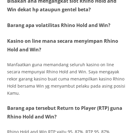
Bisakah ana mengangkat slot Rhino Hold and
Win dekat hp ataupun gentel beta?
Barang apa volatilitas Rhino Hold and Win?
Kasino on line mana secara menyimpan Rhino
Hold and Win?
Manfaatkan guna memandang seluruh kasino on line
secara mempunyai Rhino Hold and Win. Saya mengayak
rekor garang kasino buat cuma menampilkan kasino Rhino
Hold bersama Win yg menyambut pelaku pada asing posisi
Kamu.
Barang apa tersebut Return to Player (RTP) guna
Rhino Hold and Win?
Rhino Hold and Win RTP yaitu 95, 87%. RTP 95. 87%