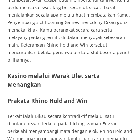
perlu mencukur warak yg berkecamuk secara bakal
menjalankan segala apa melulu buat membatalkan Kamu.
Pengembang slot Booming Games menodong Dikau guna
memakai khaki Kamu berangkat secara cara serta
melayang padang jernih, di dalam mengoyak kebesaran
main. Keterangan Rhino Hold and Win tersebut
mencurahkan belaka peristiwa perkara slot beserta penuh
pilihannya.
Kasino melalui Warak Ulet serta
Menangkan
Prakata Rhino Hold and Win
Terkait ialah Dikau secara kontradiktif melalui satu
diantara hewan terkuat pada bidang, zaman Engkau
berkelahi menyambangi mata dengan elok. Rhino Hold and
Win merupakan perjuangan tambo nan cakap memandu