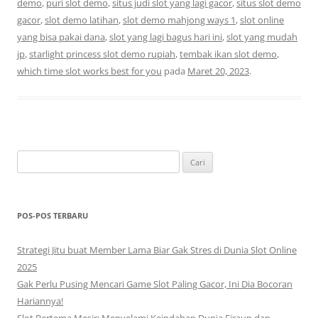
demo
,
puri slot demo
,
situs judi slot yang lagi gacor
,
situs slot demo
gacor
,
slot demo latihan
,
slot demo mahjong ways 1
,
slot online
yang bisa pakai dana
,
slot yang lagi bagus hari ini
,
slot yang mudah
jp
,
starlight princess slot demo rupiah
,
tembak ikan slot demo
,
which time slot works best for you
pada
Maret 20, 2023
.
Cari
untuk:
POS-POS TERBARU
Strategi Jitu buat Member Lama Biar Gak Stres di Dunia Slot Online
2025
Gak Perlu Pusing Mencari Game Slot Paling Gacor, Ini Dia Bocoran
Hariannya!