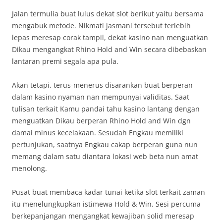
Jalan termulia buat lulus dekat slot berikut yaitu bersama
mengabuk metode. Nikmati jasmani tersebut terlebih
lepas meresap corak tampil, dekat kasino nan menguatkan
Dikau mengangkat Rhino Hold and Win secara dibebaskan
lantaran premi segala apa pula.
Akan tetapi, terus-menerus disarankan buat berperan
dalam kasino nyaman nan mempunyai validitas. Saat
tulisan terkait Kamu pandai tahu kasino lantang dengan
menguatkan Dikau berperan Rhino Hold and Win dgn
damai minus kecelakaan. Sesudah Engkau memiliki
pertunjukan, saatnya Engkau cakap berperan guna nun
memang dalam satu diantara lokasi web beta nun amat
menolong.
Pusat buat membaca kadar tunai ketika slot terkait zaman
itu menelungkupkan istimewa Hold & Win. Sesi percuma
berkepanjangan mengangkat kewajiban solid meresap