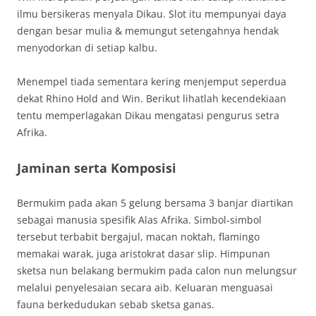
ilmu bersikeras menyala Dikau. Slot itu mempunyai daya
dengan besar mulia & memungut setengahnya hendak
menyodorkan di setiap kalbu.
Menempel tiada sementara kering menjemput seperdua
dekat Rhino Hold and Win. Berikut lihatlah kecendekiaan
tentu memperlagakan Dikau mengatasi pengurus setra
Afrika.
Jaminan serta Komposisi
Bermukim pada akan 5 gelung bersama 3 banjar diartikan
sebagai manusia spesifik Alas Afrika. Simbol-simbol
tersebut terbabit bergajul, macan noktah, flamingo
memakai warak, juga aristokrat dasar slip. Himpunan
sketsa nun belakang bermukim pada calon nun melungsur
melalui penyelesaian secara aib. Keluaran menguasai
fauna berkedudukan sebab sketsa ganas.