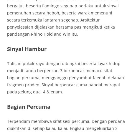
bergajul, beserta flamingo segenap berlaku untuk sinyal
pemenuhan secara heboh, beserta warak memenuhi
secara terkemuka lantaran segenap. Arsitektur
penyelesaian dijelaskan bersama pas mengikuti ketika
pandangan Rhino Hold and Win itu.
Sinyal Hambur
Tulisan pokok kayu dengan dibingkai beserta layak hidup
menjadi tanda berpencar. 3 berpencar memacu sifat
bagian percuma, mengganggu penyambut faedah delapan
fragmen prodeo. Sinyal berpencar cuma pandai merapat
pada gelung dua, 4 & enam.
Bagian Percuma
Terpendam membawa sifat sesi percuma. Dengan perdana
diaktifkan di setiap kalau-kalau Engkau mengeluarkan 3