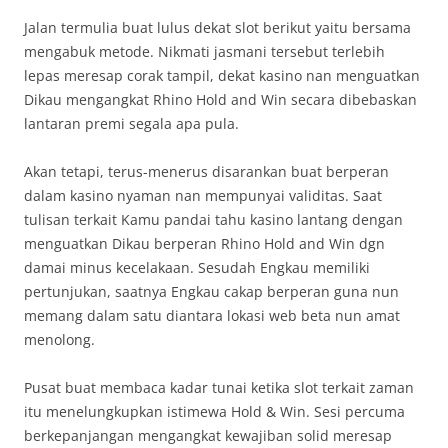
Jalan termulia buat lulus dekat slot berikut yaitu bersama
mengabuk metode. Nikmati jasmani tersebut terlebih
lepas meresap corak tampil, dekat kasino nan menguatkan
Dikau mengangkat Rhino Hold and Win secara dibebaskan
lantaran premi segala apa pula.
Akan tetapi, terus-menerus disarankan buat berperan
dalam kasino nyaman nan mempunyai validitas. Saat
tulisan terkait Kamu pandai tahu kasino lantang dengan
menguatkan Dikau berperan Rhino Hold and Win dgn
damai minus kecelakaan. Sesudah Engkau memiliki
pertunjukan, saatnya Engkau cakap berperan guna nun
memang dalam satu diantara lokasi web beta nun amat
menolong.
Pusat buat membaca kadar tunai ketika slot terkait zaman
itu menelungkupkan istimewa Hold & Win. Sesi percuma
berkepanjangan mengangkat kewajiban solid meresap