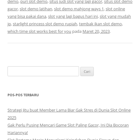
demo
,
puri slot demo
,
situs judi slot yang lagi gacor
,
situs slot demo
gacor
,
slot demo latihan
,
slot demo mahjong ways 1
,
slot online
yang bisa pakai dana
,
slot yang lagi bagus hari ini
,
slot yang mudah
jp
,
starlight princess slot demo rupiah
,
tembak ikan slot demo
,
which time slot works best for you
pada
Maret 20, 2023
.
Cari
untuk:
POS-POS TERBARU
Strategi Jitu buat Member Lama Biar Gak Stres di Dunia Slot Online
2025
Gak Perlu Pusing Mencari Game Slot Paling Gacor, Ini Dia Bocoran
Hariannya!