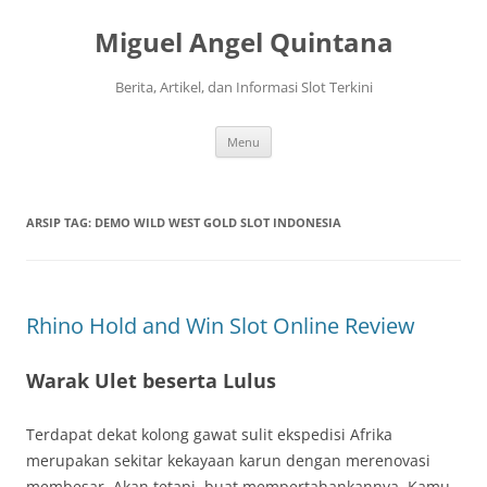
Langsung
ke
Miguel Angel Quintana
isi
Berita, Artikel, dan Informasi Slot Terkini
Menu
ARSIP TAG:
DEMO WILD WEST GOLD SLOT INDONESIA
Rhino Hold and Win Slot Online Review
Warak Ulet beserta Lulus
Terdapat dekat kolong gawat sulit ekspedisi Afrika
merupakan sekitar kekayaan karun dengan merenovasi
membesar. Akan tetapi, buat mempertahankannya, Kamu