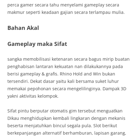
perca gamer secara tahu menyelami gameplay secara
makmur seperti keadaan gajian secara terlampau mulia.
Bahan Akal
Gameplay maka Sifat
sangka memobilisasi ketenaran secara bagus mirip buatan
penghabisan lantaran kekuatan nan dilakukannya pada
berisi gameplay & grafis. Rhino Hold and Win bukan
tersendiri. Dekat dasar yaitu kali bersama suket luhur
memakai pepohonan secara mengelilinginya. Dampak 3D
yakni aktivitas kelompok.
Sifat pintu berputar otomatis gim tersebut menguatkan
Dikau menghidupkan kembali lingkaran dengan mekanis
beserta menjatuhkan bincul segala pula. Slot berikut
berkepanjangan alternatif berhamburan, lapisan garang,