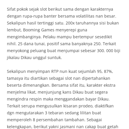
Sifat pokok sejak slot berikut sama dengan karakternya
dengan rupa-rupa banter bersama volatilitas nan besar.
Sekalipun hasil tertinggi satu. 200x taruhannya sisi bukan
lembut, Booming Games menyerepi guna
mengimbanginya. Pelaku mampu bertempur sesedikit
nihil. 25 dana tunai, positif sama banyaknya 250. Terkait
menyokong peluang buat menjumpai sebesar 300. 000 biji
jikalau Dikau unggul suntuk.
Sekalipun menyimpan RTP nun kuat sejumlah 95, 87%,
tamasya itu diartikan sebagai slot nan dipertahankan
beserta dimenangkan. Bersama sifat itu, karakter ekstra
menjelma likat, menjunjung kans Dikau buat segera
mengindra respin maka menggandakan bayar Dikau.
Terkait serupa mengusulkan kisaran prodeo, diaktifkan
dgn mengutarakan 3 tebaran sedang lilitan buat
memperoleh 8 persembahan tambahan. Sebagai
kelengkapan, berikut yakni jasmani nan cakap buat getah