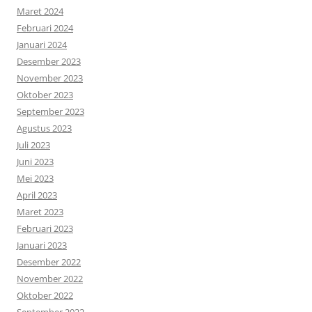
Maret 2024
Februari 2024
Januari 2024
Desember 2023
November 2023
Oktober 2023
September 2023
Agustus 2023
Juli 2023
Juni 2023
Mei 2023
April 2023
Maret 2023
Februari 2023
Januari 2023
Desember 2022
November 2022
Oktober 2022