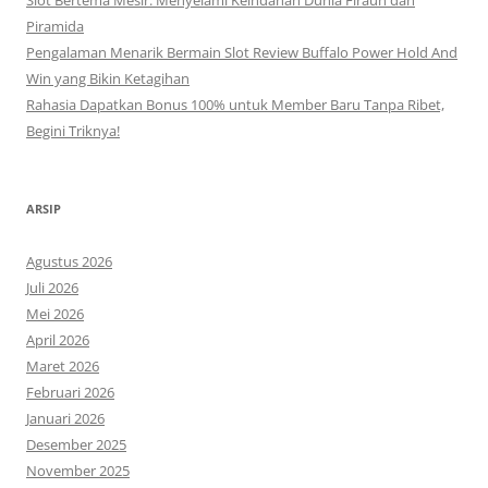
Slot Bertema Mesir: Menyelami Keindahan Dunia Firaun dan
Piramida
Pengalaman Menarik Bermain Slot Review Buffalo Power Hold And
Win yang Bikin Ketagihan
Rahasia Dapatkan Bonus 100% untuk Member Baru Tanpa Ribet,
Begini Triknya!
ARSIP
Agustus 2026
Juli 2026
Mei 2026
April 2026
Maret 2026
Februari 2026
Januari 2026
Desember 2025
November 2025