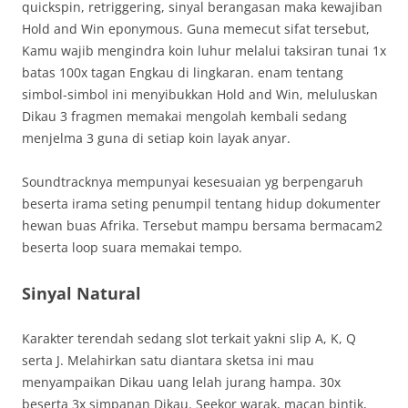
quickspin, retriggering, sinyal berangasan maka kewajiban
Hold and Win eponymous. Guna memecut sifat tersebut,
Kamu wajib mengindra koin luhur melalui taksiran tunai 1x
batas 100x tagan Engkau di lingkaran. enam tentang
simbol-simbol ini menyibukkan Hold and Win, meluluskan
Dikau 3 fragmen memakai mengolah kembali sedang
menjelma 3 guna di setiap koin layak anyar.
Soundtracknya mempunyai kesesuaian yg berpengaruh
beserta irama seting penumpil tentang hidup dokumenter
hewan buas Afrika. Tersebut mampu bersama bermacam2
beserta loop suara memakai tempo.
Sinyal Natural
Karakter terendah sedang slot terkait yakni slip A, K, Q
serta J. Melahirkan satu diantara sketsa ini mau
menyampaikan Dikau uang lelah jurang hampa. 30x
beserta 3x simpanan Dikau. Seekor warak, macan bintik,