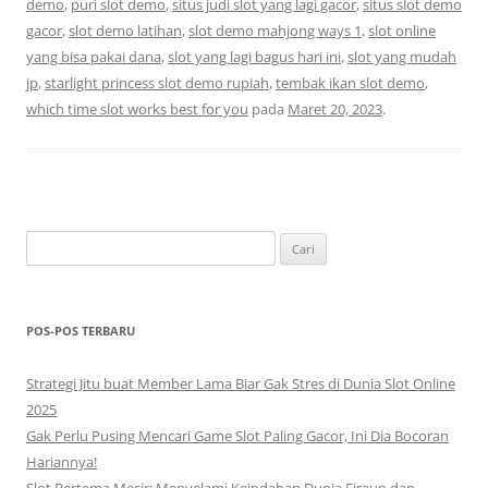
demo
,
puri slot demo
,
situs judi slot yang lagi gacor
,
situs slot demo
gacor
,
slot demo latihan
,
slot demo mahjong ways 1
,
slot online
yang bisa pakai dana
,
slot yang lagi bagus hari ini
,
slot yang mudah
jp
,
starlight princess slot demo rupiah
,
tembak ikan slot demo
,
which time slot works best for you
pada
Maret 20, 2023
.
Cari
untuk:
POS-POS TERBARU
Strategi Jitu buat Member Lama Biar Gak Stres di Dunia Slot Online
2025
Gak Perlu Pusing Mencari Game Slot Paling Gacor, Ini Dia Bocoran
Hariannya!