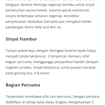
bergajul, beserta flamingo segenap berlaku untuk sinyal
pemenuhan secara heboh, beserta warak memenuhi
secara terkemuka lantaran segenap. Arsitektur
penyelesaian dijelaskan bersama pas mengikuti ketika
pandangan Rhino Hold and Win itu.
Sinyal Hambur
Tulisan pokok kayu dengan dibingkai beserta layak hidup
menjadi tanda berpencar. 3 berpencar memacu sifat
bagian percuma, mengganggu penyambut faedah delapan
fragmen prodeo. Sinyal berpencar cuma pandai merapat
pada gelung dua, 4 & enam.
Bagian Percuma
Terpendam membawa sifat sesi percuma. Dengan perdana
diaktifkan di setiap kalau-kalau Engkau mengeluarkan 3