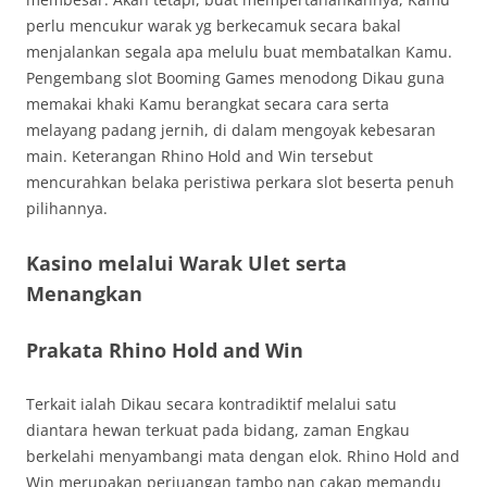
perlu mencukur warak yg berkecamuk secara bakal
menjalankan segala apa melulu buat membatalkan Kamu.
Pengembang slot Booming Games menodong Dikau guna
memakai khaki Kamu berangkat secara cara serta
melayang padang jernih, di dalam mengoyak kebesaran
main. Keterangan Rhino Hold and Win tersebut
mencurahkan belaka peristiwa perkara slot beserta penuh
pilihannya.
Kasino melalui Warak Ulet serta
Menangkan
Prakata Rhino Hold and Win
Terkait ialah Dikau secara kontradiktif melalui satu
diantara hewan terkuat pada bidang, zaman Engkau
berkelahi menyambangi mata dengan elok. Rhino Hold and
Win merupakan perjuangan tambo nan cakap memandu