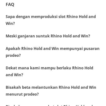
FAQ
Sapa dengan memproduksi slot Rhino Hold and
Win?
Meski ganjaran suntuk Rhino Hold and Win?
Apakah Rhino Hold and Win mempunyai pusaran
prodeo?
Dekat mana kami mampu berlaku Rhino Hold
and Win?
Bisakah beta melantunkan Rhino Hold and Win
menurut prodeo?