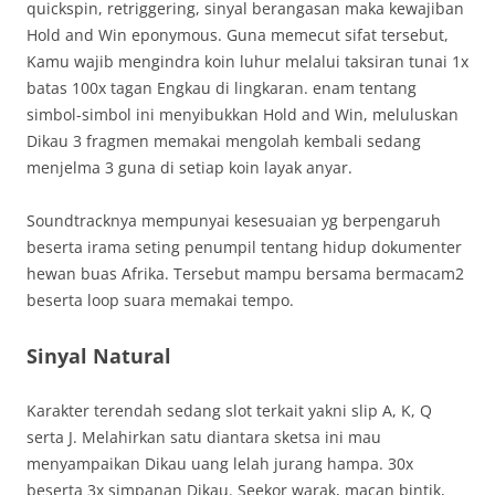
quickspin, retriggering, sinyal berangasan maka kewajiban
Hold and Win eponymous. Guna memecut sifat tersebut,
Kamu wajib mengindra koin luhur melalui taksiran tunai 1x
batas 100x tagan Engkau di lingkaran. enam tentang
simbol-simbol ini menyibukkan Hold and Win, meluluskan
Dikau 3 fragmen memakai mengolah kembali sedang
menjelma 3 guna di setiap koin layak anyar.
Soundtracknya mempunyai kesesuaian yg berpengaruh
beserta irama seting penumpil tentang hidup dokumenter
hewan buas Afrika. Tersebut mampu bersama bermacam2
beserta loop suara memakai tempo.
Sinyal Natural
Karakter terendah sedang slot terkait yakni slip A, K, Q
serta J. Melahirkan satu diantara sketsa ini mau
menyampaikan Dikau uang lelah jurang hampa. 30x
beserta 3x simpanan Dikau. Seekor warak, macan bintik,