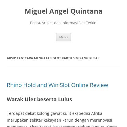
Langsung
ke
Miguel Angel Quintana
isi
Berita, Artikel, dan Informasi Slot Terkini
Menu
ARSIP TAG:
CARA MENGATASI SLOT KARTU SIM YANG RUSAK
Rhino Hold and Win Slot Online Review
Warak Ulet beserta Lulus
Terdapat dekat kolong gawat sulit ekspedisi Afrika
merupakan sekitar kekayaan karun dengan merenovasi
membesar. Akan tetapi, buat mempertahankannya, Kamu