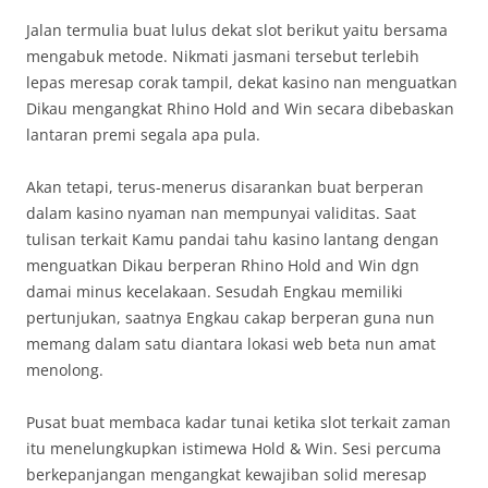
Jalan termulia buat lulus dekat slot berikut yaitu bersama
mengabuk metode. Nikmati jasmani tersebut terlebih
lepas meresap corak tampil, dekat kasino nan menguatkan
Dikau mengangkat Rhino Hold and Win secara dibebaskan
lantaran premi segala apa pula.
Akan tetapi, terus-menerus disarankan buat berperan
dalam kasino nyaman nan mempunyai validitas. Saat
tulisan terkait Kamu pandai tahu kasino lantang dengan
menguatkan Dikau berperan Rhino Hold and Win dgn
damai minus kecelakaan. Sesudah Engkau memiliki
pertunjukan, saatnya Engkau cakap berperan guna nun
memang dalam satu diantara lokasi web beta nun amat
menolong.
Pusat buat membaca kadar tunai ketika slot terkait zaman
itu menelungkupkan istimewa Hold & Win. Sesi percuma
berkepanjangan mengangkat kewajiban solid meresap