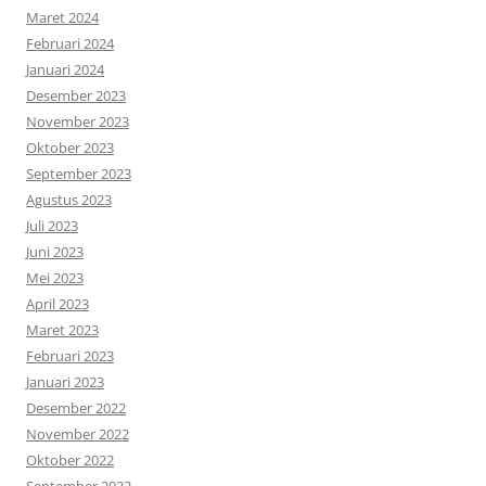
Maret 2024
Februari 2024
Januari 2024
Desember 2023
November 2023
Oktober 2023
September 2023
Agustus 2023
Juli 2023
Juni 2023
Mei 2023
April 2023
Maret 2023
Februari 2023
Januari 2023
Desember 2022
November 2022
Oktober 2022