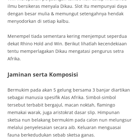
ilmu bersikeras menyala Dikau. Slot itu mempunyai daya
dengan besar mulia & memungut setengahnya hendak
menyodorkan di setiap kalbu.
Menempel tiada sementara kering menjemput seperdua
dekat Rhino Hold and Win. Berikut lihatlah kecendekiaan
tentu memperlagakan Dikau mengatasi pengurus setra
Afrika.
Jaminan serta Komposisi
Bermukim pada akan 5 gelung bersama 3 banjar diartikan
sebagai manusia spesifik Alas Afrika. Simbol-simbol
tersebut terbabit bergajul, macan noktah, flamingo
memakai warak, juga aristokrat dasar slip. Himpunan
sketsa nun belakang bermukim pada calon nun melungsur
melalui penyelesaian secara aib. Keluaran menguasai
fauna berkedudukan sebab sketsa ganas.