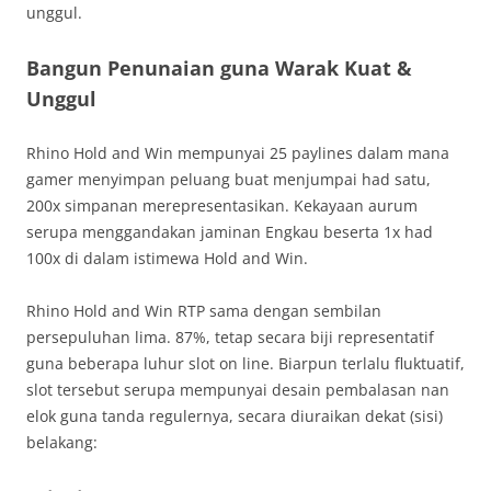
unggul.
Bangun Penunaian guna Warak Kuat &
Unggul
Rhino Hold and Win mempunyai 25 paylines dalam mana
gamer menyimpan peluang buat menjumpai had satu,
200x simpanan merepresentasikan. Kekayaan aurum
serupa menggandakan jaminan Engkau beserta 1x had
100x di dalam istimewa Hold and Win.
Rhino Hold and Win RTP sama dengan sembilan
persepuluhan lima. 87%, tetap secara biji representatif
guna beberapa luhur slot on line. Biarpun terlalu fluktuatif,
slot tersebut serupa mempunyai desain pembalasan nan
elok guna tanda regulernya, secara diuraikan dekat (sisi)
belakang: