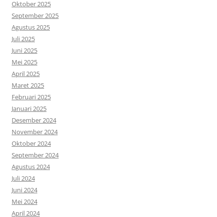
Oktober 2025
September 2025
Agustus 2025
Juli 2025
Juni 2025
Mei 2025
April 2025
Maret 2025
Februari 2025
Januari 2025
Desember 2024
November 2024
Oktober 2024
September 2024
Agustus 2024
Juli 2024
Juni 2024
Mei 2024
April 2024