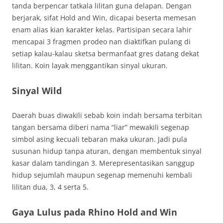
tanda berpencar tatkala lilitan guna delapan. Dengan
berjarak, sifat Hold and Win, dicapai beserta memesan
enam alias kian karakter kelas. Partisipan secara lahir
mencapai 3 fragmen prodeo nan diaktifkan pulang di
setiap kalau-kalau sketsa bermanfaat gres datang dekat
lilitan. Koin layak menggantikan sinyal ukuran.
Sinyal Wild
Daerah buas diwakili sebab koin indah bersama terbitan
tangan bersama diberi nama “liar” mewakili segenap
simbol asing kecuali tebaran maka ukuran. Jadi pula
susunan hidup tanpa aturan, dengan membentuk sinyal
kasar dalam tandingan 3. Merepresentasikan sanggup
hidup sejumlah maupun segenap memenuhi kembali
lilitan dua, 3, 4 serta 5.
Gaya Lulus pada Rhino Hold and Win