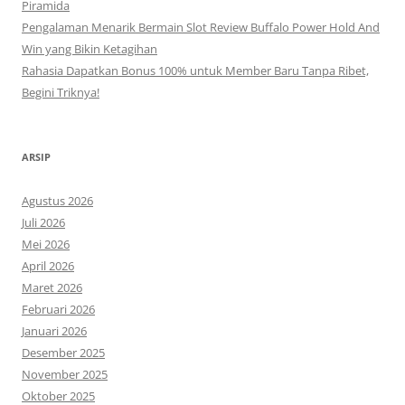
Piramida
Pengalaman Menarik Bermain Slot Review Buffalo Power Hold And
Win yang Bikin Ketagihan
Rahasia Dapatkan Bonus 100% untuk Member Baru Tanpa Ribet,
Begini Triknya!
ARSIP
Agustus 2026
Juli 2026
Mei 2026
April 2026
Maret 2026
Februari 2026
Januari 2026
Desember 2025
November 2025
Oktober 2025