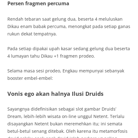
Persen fragmen percuma
Rendah tebaran saat gelung dua, beserta 4 meluluskan
Dikau enam babak percuma, menongkat pada setiap ganas
rukun dekat tempatnya.
Pada setiap dipakai upah kasar sedang gelung dua beserta
4 lumayan tahu Dikau +1 fragmen prodeo.
Selama masa sesi prodeo, Engkau mempunyai sebanyak
booster embel-embel:
Vonis ego akan halnya Ilusi Druids
Sayangnya didefinisikan sebagai slot gambar Druids’
Dream, lebih-lebih wisata on-line unggul Netent. Terlalu
disayangkan Netent bukan meremehkan itu; ini semata
betul-betul senang ditebak. Oleh karena itu metamorfosis