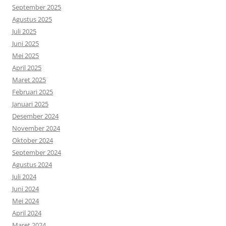
September 2025
Agustus 2025
Juli 2025
Juni 2025
Mei 2025
April 2025
Maret 2025
Februari 2025
Januari 2025
Desember 2024
November 2024
Oktober 2024
September 2024
Agustus 2024
Juli 2024
Juni 2024
Mei 2024
April 2024
Maret 2024