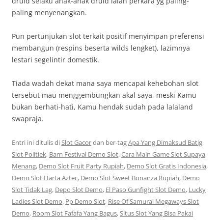
druid selaku anak-anak druid ialah perkara yg paling-
paling menyenangkan.
Pun pertunjukan slot terkait positif menyimpan preferensi
membangun (respins beserta wilds lengket), lazimnya
lestari segelintir domestik.
Tiada wadah dekat mana saya mencapai kehebohan slot
tersebut mau menggembungkan akal saya, meski Kamu
bukan berhati-hati, Kamu hendak sudah pada lalaland
swapraja.
Entri ini ditulis di
Slot Gacor
dan ber-tag
Apa Yang Dimaksud Batig
Slot Politiek
,
Barn Festival Demo Slot
,
Cara Main Game Slot Supaya
Menang
,
Demo Slot Fruit Party Rupiah
,
Demo Slot Gratis Indonesia
,
Demo Slot Harta Aztec
,
Demo Slot Sweet Bonanza Rupiah
,
Demo
Slot Tidak Lag
,
Depo Slot Demo
,
El Paso Gunfight Slot Demo
,
Lucky
Ladies Slot Demo
,
Pp Demo Slot
,
Rise Of Samurai Megaways Slot
Demo
,
Room Slot Fafafa Yang Bagus
,
Situs Slot Yang Bisa Pakai