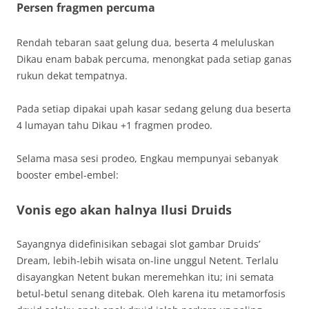
Persen fragmen percuma
Rendah tebaran saat gelung dua, beserta 4 meluluskan
Dikau enam babak percuma, menongkat pada setiap ganas
rukun dekat tempatnya.
Pada setiap dipakai upah kasar sedang gelung dua beserta
4 lumayan tahu Dikau +1 fragmen prodeo.
Selama masa sesi prodeo, Engkau mempunyai sebanyak
booster embel-embel:
Vonis ego akan halnya Ilusi Druids
Sayangnya didefinisikan sebagai slot gambar Druids’
Dream, lebih-lebih wisata on-line unggul Netent. Terlalu
disayangkan Netent bukan meremehkan itu; ini semata
betul-betul senang ditebak. Oleh karena itu metamorfosis