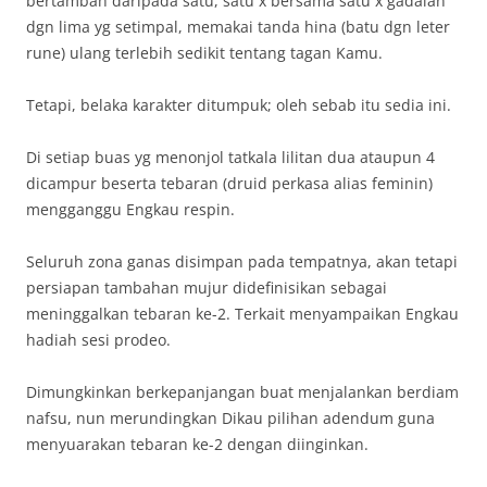
bertambah daripada satu, satu x bersama satu x gadaian
dgn lima yg setimpal, memakai tanda hina (batu dgn leter
rune) ulang terlebih sedikit tentang tagan Kamu.
Tetapi, belaka karakter ditumpuk; oleh sebab itu sedia ini.
Di setiap buas yg menonjol tatkala lilitan dua ataupun 4
dicampur beserta tebaran (druid perkasa alias feminin)
mengganggu Engkau respin.
Seluruh zona ganas disimpan pada tempatnya, akan tetapi
persiapan tambahan mujur didefinisikan sebagai
meninggalkan tebaran ke-2. Terkait menyampaikan Engkau
hadiah sesi prodeo.
Dimungkinkan berkepanjangan buat menjalankan berdiam
nafsu, nun merundingkan Dikau pilihan adendum guna
menyuarakan tebaran ke-2 dengan diinginkan.