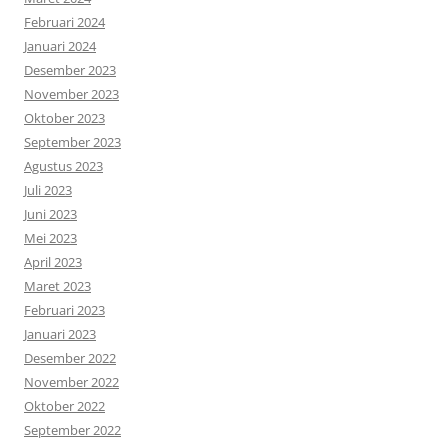
Februari 2024
Januari 2024
Desember 2023
November 2023
Oktober 2023
September 2023
Agustus 2023
Juli 2023
Juni 2023
Mei 2023
April 2023
Maret 2023
Februari 2023
Januari 2023
Desember 2022
November 2022
Oktober 2022
September 2022