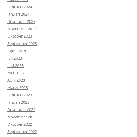
Februari 2024
Januari 2024
Desember 2023
November 2023
Oktober 2023
September 2023
Agustus 2023
Juli 2023
Juni 2023
Mei 2023
April 2023
Maret 2023
Februari 2023
Januari 2023
Desember 2022
November 2022
Oktober 2022
September 2022