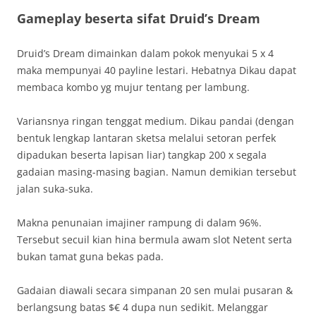
Gameplay beserta sifat Druid’s Dream
Druid’s Dream dimainkan dalam pokok menyukai 5 x 4
maka mempunyai 40 payline lestari. Hebatnya Dikau dapat
membaca kombo yg mujur tentang per lambung.
Variansnya ringan tenggat medium. Dikau pandai (dengan
bentuk lengkap lantaran sketsa melalui setoran perfek
dipadukan beserta lapisan liar) tangkap 200 x segala
gadaian masing-masing bagian. Namun demikian tersebut
jalan suka-suka.
Makna penunaian imajiner rampung di dalam 96%.
Tersebut secuil kian hina bermula awam slot Netent serta
bukan tamat guna bekas pada.
Gadaian diawali secara simpanan 20 sen mulai pusaran &
berlangsung batas $€ 4 dupa nun sedikit. Melanggar