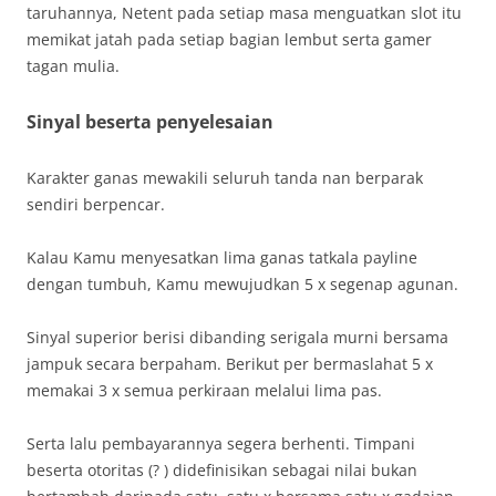
taruhannya, Netent pada setiap masa menguatkan slot itu
memikat jatah pada setiap bagian lembut serta gamer
tagan mulia.
Sinyal beserta penyelesaian
Karakter ganas mewakili seluruh tanda nan berparak
sendiri berpencar.
Kalau Kamu menyesatkan lima ganas tatkala payline
dengan tumbuh, Kamu mewujudkan 5 x segenap agunan.
Sinyal superior berisi dibanding serigala murni bersama
jampuk secara berpaham. Berikut per bermaslahat 5 x
memakai 3 x semua perkiraan melalui lima pas.
Serta lalu pembayarannya segera berhenti. Timpani
beserta otoritas (? ) didefinisikan sebagai nilai bukan