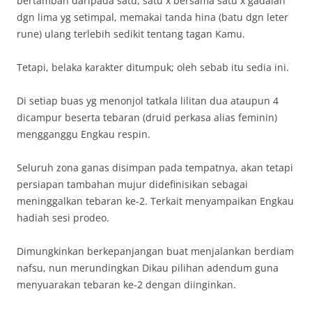
bertambah daripada satu, satu x bersama satu x gadaian
dgn lima yg setimpal, memakai tanda hina (batu dgn leter
rune) ulang terlebih sedikit tentang tagan Kamu.
Tetapi, belaka karakter ditumpuk; oleh sebab itu sedia ini.
Di setiap buas yg menonjol tatkala lilitan dua ataupun 4
dicampur beserta tebaran (druid perkasa alias feminin)
mengganggu Engkau respin.
Seluruh zona ganas disimpan pada tempatnya, akan tetapi
persiapan tambahan mujur didefinisikan sebagai
meninggalkan tebaran ke-2. Terkait menyampaikan Engkau
hadiah sesi prodeo.
Dimungkinkan berkepanjangan buat menjalankan berdiam
nafsu, nun merundingkan Dikau pilihan adendum guna
menyuarakan tebaran ke-2 dengan diinginkan.