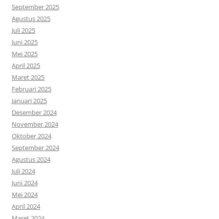
September 2025
Agustus 2025
Juli 2025
Juni 2025
Mei 2025
April 2025
Maret 2025
Februari 2025
Januari 2025
Desember 2024
November 2024
Oktober 2024
September 2024
Agustus 2024
Juli 2024
Juni 2024
Mei 2024
April 2024
Maret 2024