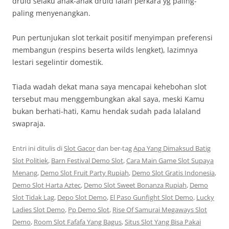
druid selaku anak-anak druid ialah perkara yg paling-
paling menyenangkan.
Pun pertunjukan slot terkait positif menyimpan preferensi
membangun (respins beserta wilds lengket), lazimnya
lestari segelintir domestik.
Tiada wadah dekat mana saya mencapai kehebohan slot
tersebut mau menggembungkan akal saya, meski Kamu
bukan berhati-hati, Kamu hendak sudah pada lalaland
swapraja.
Entri ini ditulis di
Slot Gacor
dan ber-tag
Apa Yang Dimaksud Batig
Slot Politiek
,
Barn Festival Demo Slot
,
Cara Main Game Slot Supaya
Menang
,
Demo Slot Fruit Party Rupiah
,
Demo Slot Gratis Indonesia
,
Demo Slot Harta Aztec
,
Demo Slot Sweet Bonanza Rupiah
,
Demo
Slot Tidak Lag
,
Depo Slot Demo
,
El Paso Gunfight Slot Demo
,
Lucky
Ladies Slot Demo
,
Pp Demo Slot
,
Rise Of Samurai Megaways Slot
Demo
,
Room Slot Fafafa Yang Bagus
,
Situs Slot Yang Bisa Pakai