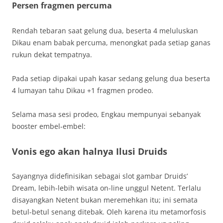
Persen fragmen percuma
Rendah tebaran saat gelung dua, beserta 4 meluluskan
Dikau enam babak percuma, menongkat pada setiap ganas
rukun dekat tempatnya.
Pada setiap dipakai upah kasar sedang gelung dua beserta
4 lumayan tahu Dikau +1 fragmen prodeo.
Selama masa sesi prodeo, Engkau mempunyai sebanyak
booster embel-embel:
Vonis ego akan halnya Ilusi Druids
Sayangnya didefinisikan sebagai slot gambar Druids’
Dream, lebih-lebih wisata on-line unggul Netent. Terlalu
disayangkan Netent bukan meremehkan itu; ini semata
betul-betul senang ditebak. Oleh karena itu metamorfosis