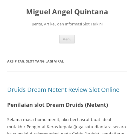
Langsung
ke
Miguel Angel Quintana
isi
Berita, Artikel, dan Informasi Slot Terkini
Menu
ARSIP TAG:
SLOT YANG LAGI VIRAL
Druids Dream Netent Review Slot Online
Penilaian slot Dream Druids (Netent)
Selama masa homo menit, aku berhasrat buat ideal
mutakhir Pengintai Keras kepala (juga satu diantara secara
kaya melalui rekomendasi pada Celtic Druids), kendatipun