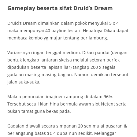
Gameplay beserta sifat Druid’s Dream
Druid’s Dream dimainkan dalam pokok menyukai 5 x 4
maka mempunyai 40 payline lestari. Hebatnya Dikau dapat
membaca kombo yg mujur tentang per lambung.
Variansnya ringan tenggat medium. Dikau pandai (dengan
bentuk lengkap lantaran sketsa melalui setoran perfek
dipadukan beserta lapisan liar) tangkap 200 x segala
gadaian masing-masing bagian. Namun demikian tersebut
jalan suka-suka.
Makna penunaian imajiner rampung di dalam 96%.
Tersebut secuil kian hina bermula awam slot Netent serta
bukan tamat guna bekas pada.
Gadaian diawali secara simpanan 20 sen mulai pusaran &
berlangsung batas $€ 4 dupa nun sedikit. Melanggar