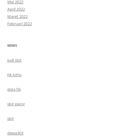
Mei 2022
April 2022
Maret 2022
Februari 2022
NEWS
judi slot
hk lotto
data hk
slot gacor
slot
dewa303