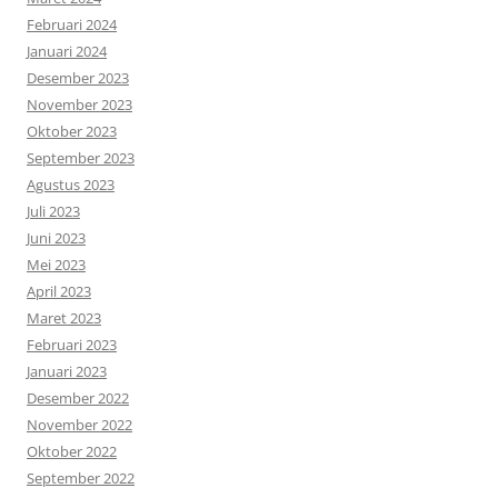
Februari 2024
Januari 2024
Desember 2023
November 2023
Oktober 2023
September 2023
Agustus 2023
Juli 2023
Juni 2023
Mei 2023
April 2023
Maret 2023
Februari 2023
Januari 2023
Desember 2022
November 2022
Oktober 2022
September 2022