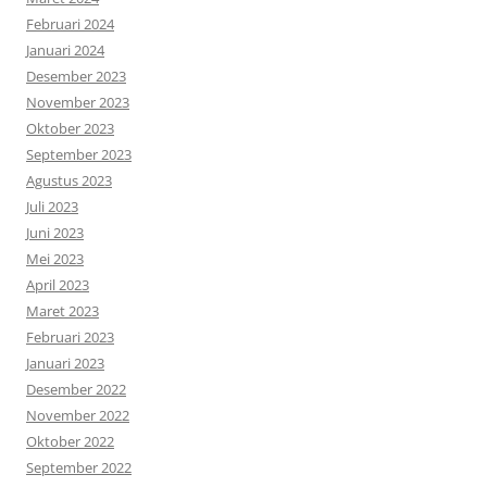
Februari 2024
Januari 2024
Desember 2023
November 2023
Oktober 2023
September 2023
Agustus 2023
Juli 2023
Juni 2023
Mei 2023
April 2023
Maret 2023
Februari 2023
Januari 2023
Desember 2022
November 2022
Oktober 2022
September 2022