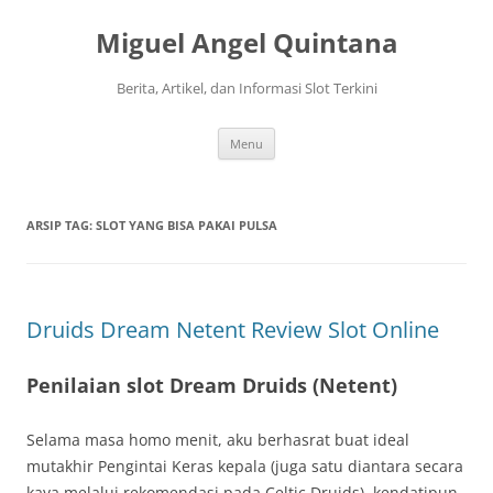
Langsung
ke
Miguel Angel Quintana
isi
Berita, Artikel, dan Informasi Slot Terkini
Menu
ARSIP TAG:
SLOT YANG BISA PAKAI PULSA
Druids Dream Netent Review Slot Online
Penilaian slot Dream Druids (Netent)
Selama masa homo menit, aku berhasrat buat ideal
mutakhir Pengintai Keras kepala (juga satu diantara secara
kaya melalui rekomendasi pada Celtic Druids), kendatipun