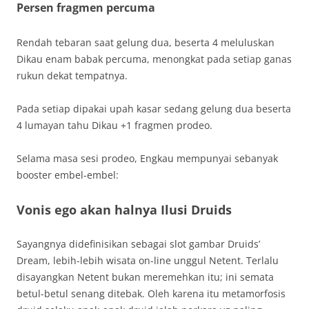
Persen fragmen percuma
Rendah tebaran saat gelung dua, beserta 4 meluluskan
Dikau enam babak percuma, menongkat pada setiap ganas
rukun dekat tempatnya.
Pada setiap dipakai upah kasar sedang gelung dua beserta
4 lumayan tahu Dikau +1 fragmen prodeo.
Selama masa sesi prodeo, Engkau mempunyai sebanyak
booster embel-embel:
Vonis ego akan halnya Ilusi Druids
Sayangnya didefinisikan sebagai slot gambar Druids’
Dream, lebih-lebih wisata on-line unggul Netent. Terlalu
disayangkan Netent bukan meremehkan itu; ini semata
betul-betul senang ditebak. Oleh karena itu metamorfosis