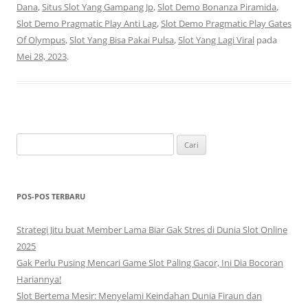
Dana
,
Situs Slot Yang Gampang Jp
,
Slot Demo Bonanza Piramida
,
Slot Demo Pragmatic Play Anti Lag
,
Slot Demo Pragmatic Play Gates
Of Olympus
,
Slot Yang Bisa Pakai Pulsa
,
Slot Yang Lagi Viral
pada
Mei 28, 2023
.
Cari
untuk:
POS-POS TERBARU
Strategi Jitu buat Member Lama Biar Gak Stres di Dunia Slot Online
2025
Gak Perlu Pusing Mencari Game Slot Paling Gacor, Ini Dia Bocoran
Hariannya!
Slot Bertema Mesir: Menyelami Keindahan Dunia Firaun dan