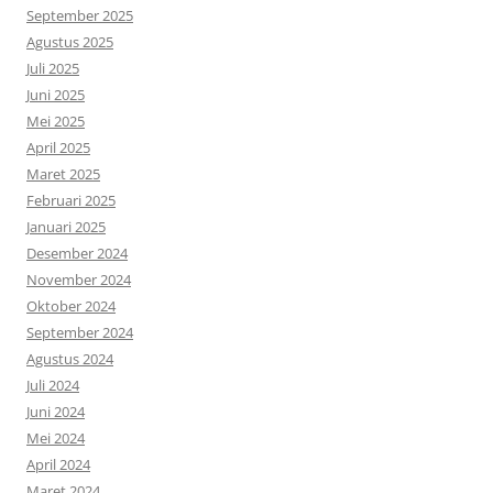
September 2025
Agustus 2025
Juli 2025
Juni 2025
Mei 2025
April 2025
Maret 2025
Februari 2025
Januari 2025
Desember 2024
November 2024
Oktober 2024
September 2024
Agustus 2024
Juli 2024
Juni 2024
Mei 2024
April 2024
Maret 2024