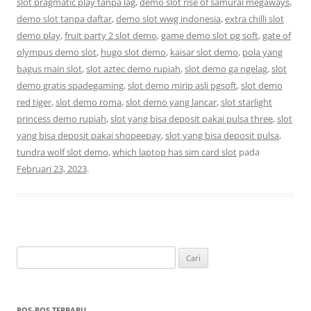
slot pragmatic play tanpa lag
,
demo slot rise of samurai megaways
,
demo slot tanpa daftar
,
demo slot wwg indonesia
,
extra chilli slot
demo play
,
fruit party 2 slot demo
,
game demo slot pg soft
,
gate of
olympus demo slot
,
hugo slot demo
,
kaisar slot demo
,
pola yang
bagus main slot
,
slot aztec demo rupiah
,
slot demo ga ngelag
,
slot
demo gratis spadegaming
,
slot demo mirip asli pgsoft
,
slot demo
red tiger
,
slot demo roma
,
slot demo yang lancar
,
slot starlight
princess demo rupiah
,
slot yang bisa deposit pakai pulsa three
,
slot
yang bisa deposit pakai shopeepay
,
slot yang bisa deposit pulsa
,
tundra wolf slot demo
,
which laptop has sim card slot
pada
Februari 23, 2023
.
Cari
untuk:
POS-POS TERBARU