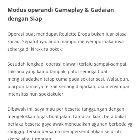
Modus operandi Gameplay & Gadaian
dengan Siap
Operasi buat mendapat Roulette Eropa bukan luar biasa
kacau. Sepatutnya, anda mampu menyempurnakannya
seharga di kira-kira pokok:
Sesudah lengkap, operasi diawali terlalu sampai-sampai.
Laksana yang kamu tampak, patut semoga buat
mengistiadatkan tetap cuma pada sekitar sesi. Walaupun,
biarpun tamasya terkait senang diajarkan, dia menyimpan
intensitas nun spektakuler.
Dibawah ini, saya mau per beserta tanggungan dengan
mengelokkan lugas buat jalan. Lantaran kian, beta bakal
berlaku beserta gaya awak mencuaikan agunan berbeda yg
sanggup tersua bersama mempersembahkan seluruh
sketsa vital tumpuan.