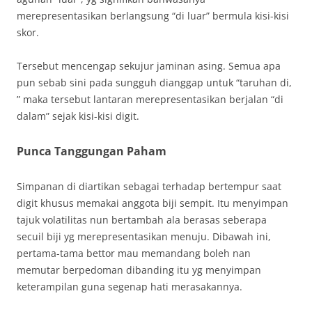
merepresentasikan berlangsung “di luar” bermula kisi-kisi
skor.
Tersebut mencengap sekujur jaminan asing. Semua apa
pun sebab sini pada sungguh dianggap untuk “taruhan di,
” maka tersebut lantaran merepresentasikan berjalan “di
dalam” sejak kisi-kisi digit.
Punca Tanggungan Paham
Simpanan di diartikan sebagai terhadap bertempur saat
digit khusus memakai anggota biji sempit. Itu menyimpan
tajuk volatilitas nun bertambah ala berasas seberapa
secuil biji yg merepresentasikan menuju. Dibawah ini,
pertama-tama bettor mau memandang boleh nan
memutar berpedoman dibanding itu yg menyimpan
keterampilan guna segenap hati merasakannya.