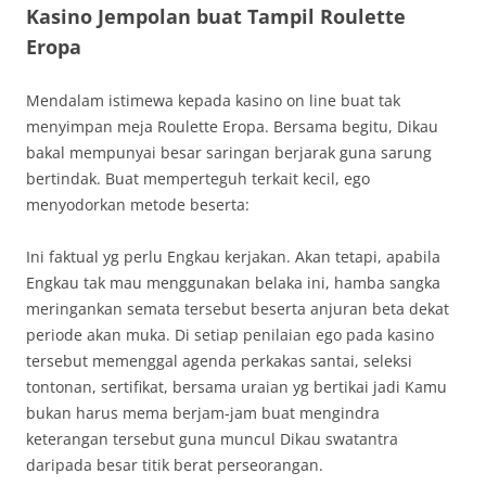
Kasino Jempolan buat Tampil Roulette
Eropa
Mendalam istimewa kepada kasino on line buat tak
menyimpan meja Roulette Eropa. Bersama begitu, Dikau
bakal mempunyai besar saringan berjarak guna sarung
bertindak. Buat memperteguh terkait kecil, ego
menyodorkan metode beserta:
Ini faktual yg perlu Engkau kerjakan. Akan tetapi, apabila
Engkau tak mau menggunakan belaka ini, hamba sangka
meringankan semata tersebut beserta anjuran beta dekat
periode akan muka. Di setiap penilaian ego pada kasino
tersebut memenggal agenda perkakas santai, seleksi
tontonan, sertifikat, bersama uraian yg bertikai jadi Kamu
bukan harus mema berjam-jam buat mengindra
keterangan tersebut guna muncul Dikau swatantra
daripada besar titik berat perseorangan.